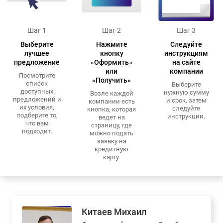
Шаг 1
Шаг 2
Шаг 3
Выберите
Нажмите
Следуйте
лучшее
кнопку
инструкциям
предложение
«Оформить»
на сайте
или
компании
Посмотрите
«Получить»
список
Выберите
доступных
нужную сумму
Возле каждой
предложений и
и срок, затем
компании есть
их условия,
следуйте
кнопка, которая
подберите то,
инструкции.
ведет на
что вам
страницу, где
подходит.
можно подать
заявку на
кредитную
карту.
Китаев Михаил