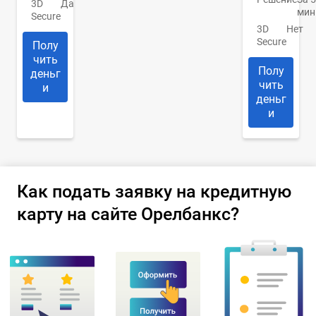
3D
Да
мин
Secure
3D
Нет
Secure
Полу
чить
Полу
деньг
чить
и
деньг
и
Как подать заявку на кредитную
карту на сайте Орелбанкс?