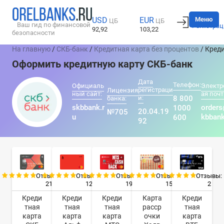
Вход
Меню
USD
EUR
ЦБ
ЦБ
Ваш гид по финансовой
Регистрац
92,92
103,22
безопасности
На главную
/
СКБ-банк
/
Кредитная карта без процентов
/ Кред
Оформить кредитную карту СКБ-банк
Дата
Телефон:
Официаль
Электр
регистраци
Лицензия
ный сайт:
ая почт
и:
8 800
банка:
skbbank.r
order
1000
20.04.19
№705
u
kbbank
600
92
Отзывы:
Отзывы:
Отзывы:
Отзывы:
Отзывы:
21
12
19
15
2
Креди
Креди
Креди
Карта
Креди
тная
тная
тная
расср
тная
карта
карта
карта
очки
карта