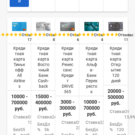
и
Отзывы:
Отзывы:
Отзывы:
Отзывы:
Отзывы:
17
8
6
4
11
Креди
Креди
Креди
Креди
Креди
тная
тная
тная
тная
тная
карта
карта
карта
карта
карта
Тиньк
Восто
Ренес
Альф
Откр
офф
чный
санс
а-
ытие
All
Банк
Креди
Банк
120
Airline
Cash-
т
Перек
дней
s
back
DRIVE
ресто
20000 -
365
к
10000 -
15000 -
500000
3000 -
10000 -
700000
400000
руб.
300000
700000
руб.
руб.
Ставка
От
руб.
руб.
Ставка
От
Ставка
24%
13,9
15%
Ставка
От
Ставка
23.99%
Без
До
Без
До
23.9%
Без
55
%
56
Без
До
%
120