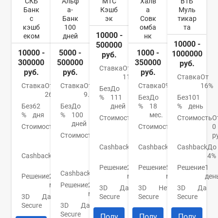
СКБ
Альф
МТС
Халв
ВТБ
Банк
а-
Кэшб
а
Муль
с
Банк
эк
Совк
тикар
кэшб
100
омба
та
10000 -
еком
дней
нк
10000 -
500000
10000 -
5000 -
1000 -
1000000
руб.
300000
500000
350000
руб.
Ставка
От
руб.
руб.
руб.
11,9%
Ставка
От
Ставка
От
Ставка
От
Ставка
0%
16%
Без
До
26,5%
9.9%
%
111
Без
До
Без
101
Без
62
Без
До
дней
%
18
%
день
%
дня
%
100
мес.
Стоимость
От
Стоимость
О
дней
Стоимость
90
0
Стоимость
0
0
руб./
Стоимость
От
руб.
руб.
р
мес.
590
Cashback
1-
Cashback
До
Cashback
До
р./
Cashback
До
25%
6%
4%
год
3%
Решение
2
Решение
5
Решение
1
Cashback
Нет
Решение
2
мин.
мин.
ден
мин.
Решение
2
3D
Да
3D
Нет
3D
Да
мин.
3D
Да
Secure
Secure
Secure
Secure
3D
Да
Secure
Полу
Полу
Полу