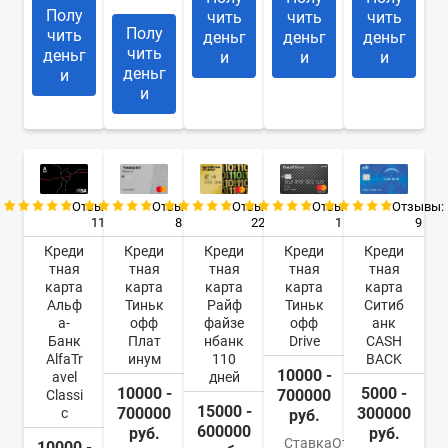
Полу
чить
чить
чить
Полу
чить
деньг
деньг
деньг
чить
деньг
и
и
и
деньг
и
и
Отзывы:
Отзывы:
Отзывы:
Отзывы:
Отзывы:
11
8
22
9
1
Креди
Креди
Креди
Креди
Креди
тная
тная
тная
тная
тная
карта
карта
карта
карта
карта
Альф
Тиньк
Райф
Ситиб
Тиньк
а-
офф
файзе
анк
офф
Банк
Плат
нбанк
CASH
Drive
AlfaTr
инум
110
BACK
10000 -
avel
дней
10000 -
5000 -
700000
Classi
15000 -
700000
300000
c
руб.
600000
руб.
руб.
Ставка
От
10000 -