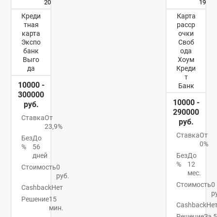
20
19
Креди
Карта
тная
расср
карта
очки
Экспо
Своб
банк
ода
Выго
Хоум
да
Креди
т
10000 -
Банк
300000
10000 -
руб.
290000
Ставка
От
руб.
23,9%
Ставка
От
Без
До
0%
%
56
дней
Без
До
%
12
Стоимость
0
мес.
руб.
Стоимость
0
Cashback
Нет
р
Решение
15
Cashback
Не
мин.
Решение
За 5