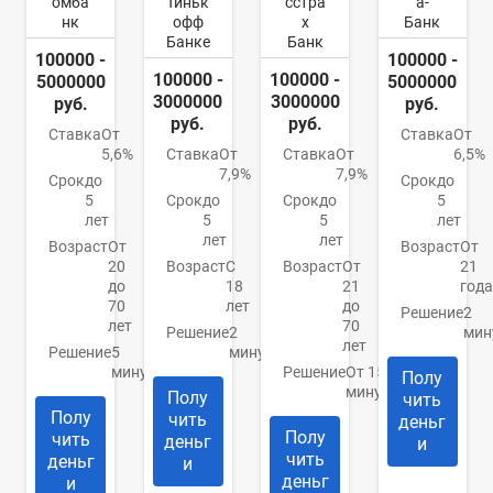
омба
Тиньк
сстра
а-
нк
офф
х
Банк
Банке
Банк
100000 -
100000 -
100000 -
100000 -
5000000
5000000
3000000
3000000
руб.
руб.
руб.
руб.
Ставка
От
Ставка
От
5,6%
Ставка
От
Ставка
От
6,5%
7,9%
7,9%
Срок
до
Срок
до
5
Срок
до
Срок
до
5
лет
5
5
лет
лет
лет
Возраст
От
Возраст
От
20
Возраст
С
Возраст
От
21
до
18
21
года
70
лет
до
Решение
2
лет
70
Решение
2
мин
лет
Решение
5
минуты
минут
Решение
От 15
Полу
минут
Полу
чить
Полу
чить
деньг
Полу
чить
деньг
и
чить
деньг
и
деньг
и