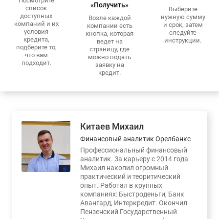
Посмотрите
«Получить»
список
Выберите
доступных
нужную сумму
Возле каждой
компаний и их
и срок, затем
компании есть
условия
следуйте
кнопка, которая
кредита,
инструкции.
ведет на
подберите то,
страницу, где
что вам
можно подать
подходит.
заявку на
кредит.
Китаев Михаил
Финансовый аналитик Орелбанкс
Профессиональный финансовый
аналитик. За карьеру с 2014 года
Михаил накопил огромный
практический и теоритический
опыт. Работал в крупных
компаниях: Быстроденьги, Банк
Авангард, Интеркредит. Окончил
Пензенский Государственный