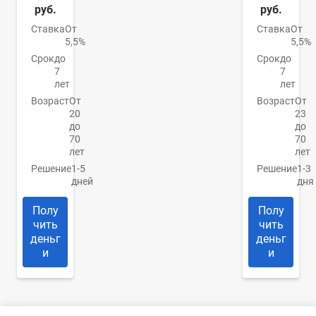
руб.
руб.
Ставка
От
Ставка
От
5,5%
5,5%
Срок
до
Срок
до
7
7
лет
лет
Возраст
От
Возраст
От
20
23
до
до
70
70
лет
лет
Решение
1-5
Решение
1-3
дней
дня
Полу
Полу
чить
чить
деньг
деньг
и
и