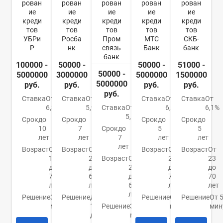
рован
рован
рован
рован
рован
ие
ие
ие
ие
ие
креди
креди
креди
креди
креди
тов
тов
тов
тов
тов
УБРи
Росба
Пром
МТС
СКБ-
Р
нк
связь
Банк
банк
банк
100000 -
50000 -
50000 -
51000 -
50000 -
5000000
3000000
5000000
1500000
5000000
руб.
руб.
руб.
руб.
руб.
Ставка
От
Ставка
От
Ставка
От
Ставка
От
6,3%
5,9%
Ставка
От
6,9%
6,1%
5,5%
Срок
до
Срок
до
Срок
до
Срок
до
10
7
Срок
до
5
5
лет
лет
7
лет
лет
лет
Возраст
От
Возраст
От
Возраст
От
Возраст
От
19
22
Возраст
От
20
23
до
до
23
до
до
75
65
до
70
70
лет
лет
65
лет
лет
лет
Решение
За 15
Решение
До
Решение
От 15
Решение
От 
минут
1
Решение
За 5
минут
мин
дня
минут