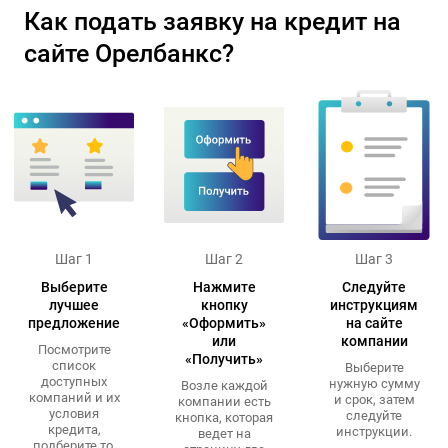
Как подать заявку на кредит на
сайте Орелбанкс?
Шаг 1
Шаг 2
Шаг 3
Выберите
Нажмите
Следуйте
лучшее
кнопку
инструкциям
предложение
«Оформить»
на сайте
или
компании
Посмотрите
«Получить»
список
Выберите
доступных
нужную сумму
Возле каждой
компаний и их
и срок, затем
компании есть
условия
следуйте
кнопка, которая
кредита,
инструкции.
ведет на
подберите то,