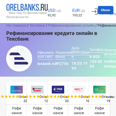
Вход
Меню
USD
EUR
ЦБ
ЦБ
Ваш гид по финансовой
Регистрац
92,92
103,22
безопасности
На главную
/
Тексбанк
/
Рефинансирование онлайн
/ Рефинанс
Рефинансирование кредита онлайн в
Тексбанк
Дата
Телефон:
Электр
регистраци
Официаль
Лицензия
ая почт
и:
8 800
ный сайт:
банка:
mailb
100 80
18.03.19
texbank.ru
№2756
texban
95
94
Отзывы:
Отзывы:
Отзывы:
Отзывы:
Отзывы:
22
12
23
10
19
Рефи
Рефи
Рефи
Рефи
Рефи
нанси
нанси
нанси
нанси
нанси