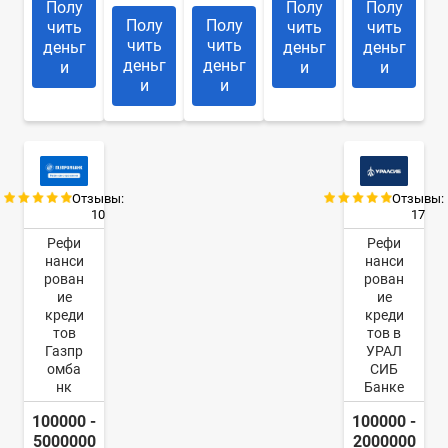
Полу
Полу
Полу
Полу
Полу
чить
чить
чить
чить
чить
деньг
деньг
деньг
деньг
деньг
и
и
и
и
и
Отзывы:
Отзывы:
10
17
Рефи
Рефи
нанси
нанси
рован
рован
ие
ие
креди
креди
тов
тов в
Газпр
УРАЛ
омба
СИБ
нк
Банке
100000 -
100000 -
5000000
2000000