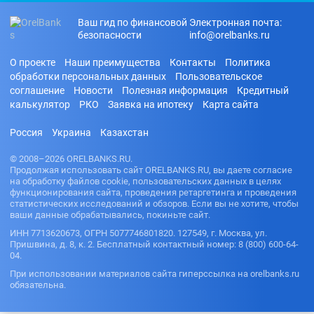
Ваш гид по финансовой
Электронная почта:
безопасности
info@orelbanks.ru
О проекте
Наши преимущества
Контакты
Политика
обработки персональных данных
Пользовательское
соглашение
Новости
Полезная информация
Кредитный
калькулятор
РКО
Заявка на ипотеку
Карта сайта
Россия
Украина
Казахстан
© 2008–2026 ORELBANKS.RU.
Продолжая использовать сайт ORELBANKS.RU, вы даете согласие
на обработку файлов cookie, пользовательских данных в целях
функционирования сайта, проведения ретаргетинга и проведения
статистических исследований и обзоров. Если вы не хотите, чтобы
ваши данные обрабатывались, покиньте сайт.
ИНН 7713620673, ОГРН 5077746801820. 127549, г. Москва, ул.
Пришвина, д. 8, к. 2. Бесплатный контактный номер: 8 (800) 600-64-
04.
При использовании материалов сайта гиперссылка на orelbanks.ru
обязательна.