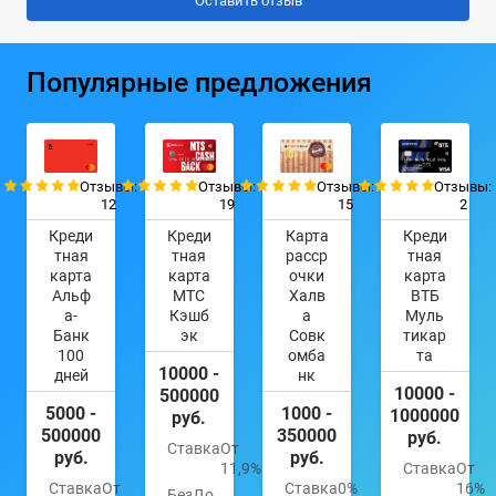
Популярные предложения
Отзывы:
Отзывы:
Отзывы:
Отзывы:
12
19
15
2
Креди
Креди
Карта
Креди
тная
тная
расср
тная
карта
карта
очки
карта
Альф
МТС
Халв
ВТБ
а-
Кэшб
а
Муль
Банк
эк
Совк
тикар
100
омба
та
10000 -
дней
нк
10000 -
500000
5000 -
1000 -
1000000
руб.
500000
350000
руб.
Ставка
От
руб.
руб.
11,9%
Ставка
От
Ставка
От
Ставка
0%
16%
Без
До