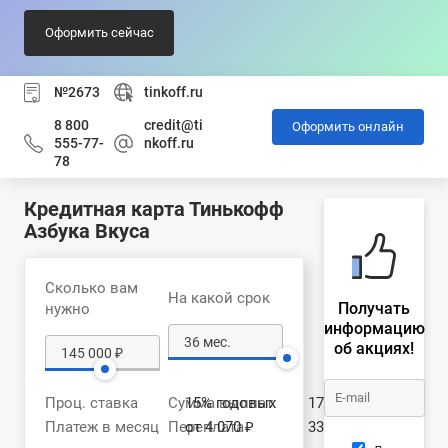
Оформить сейчас
№2673
tinkoff.ru
8 800
credit@ti
Оформить онлайн
555-77-
nkoff.ru
78
Кредитная карта Тинькофф
Азбука Вкуса
Сколько вам
На какой срок
Получать
нужно
информацию
об акциях!
Проц. ставка
Сумма выплат
15% годовых
178 530 ₽
Платеж в месяц
Переплата
от 4 070 ₽
33 530 ₽