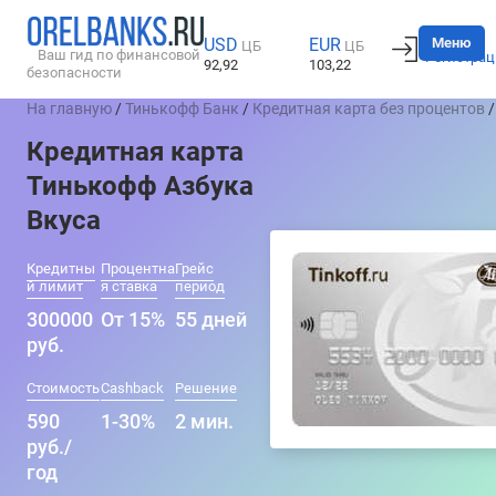
Вход
Меню
USD
EUR
ЦБ
ЦБ
Ваш гид по финансовой
Регистрац
92,92
103,22
безопасности
На главную
/
Тинькофф Банк
/
Кредитная карта без процентов
/
Кредитная карта
Тинькофф Азбука
Вкуса
Кредитны
Процентна
Грейс
й лимит
я ставка
период
300000
От 15%
55 дней
руб.
Стоимость
Cashback
Решение
590
1-30%
2 мин.
руб./
год