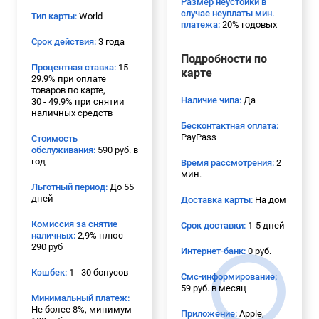
Размер неустойки в
случае неуплаты мин.
Тип карты:
World
платежа:
20% годовых
Срок действия:
3 года
Подробности по
Процентная ставка:
15 -
карте
29.9% при оплате
товаров по карте,
Наличие чипа:
Да
30 - 49.9% при снятии
наличных средств
Бесконтактная оплата:
PayPass
Стоимость
обслуживания:
590 руб. в
год
Время рассмотрения:
2
мин.
Льготный период:
До 55
дней
Доставка карты:
На дом
Комиссия за снятие
Срок доставки:
1-5 дней
наличных:
2,9% плюс
290 руб
Интернет-банк:
0 руб.
Кэшбек:
1 - 30 бонусов
Смс-информирование:
59 руб. в месяц
Минимальный платеж:
Не более 8%, минимум
Приложение:
Apple,