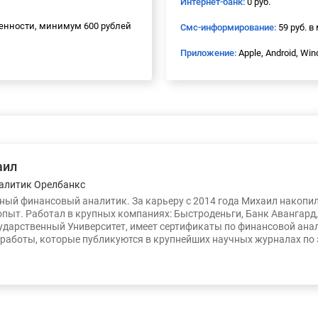
Интернет-банк:
0 руб.
енности, минимум 600 рублей
Смс-информирование:
59 руб. в
Приложение:
Apple, Android, Wi
аил
алитик Орелбанкс
ый финансовый аналитик. За карьеру с 2014 года Михаил накопи
опыт. Работал в крупных компаниях: Быстроденьги, Банк Авангард
ударственный Университет, имеет сертификаты по финансовой ана
работы, которые публикуются в крупнейших научных журналах по