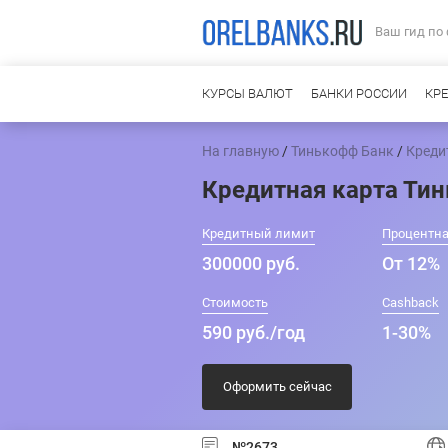
Ваш гид по
КУРСЫ ВАЛЮТ
БАНКИ РОССИИ
КР
На главную
/
Тинькофф Банк
/
Креди
Кредитная карта Ти
Кредитный лимит
Процентна
300000 руб.
От 12%
Стоимость
Cashback
590 руб./год
1-30%
Оформить сейчас
№2673