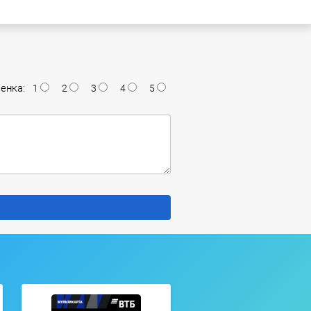
енка:
1
2
3
4
5