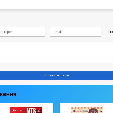
Оц
жения