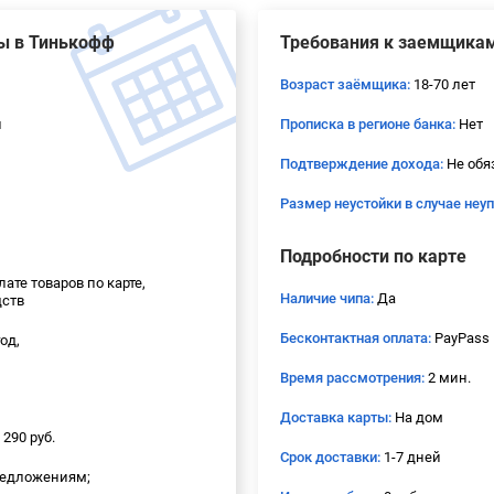
ы в Тинькофф
Требования к заемщика
Возраст заёмщика:
18-70 лет
й
Прописка в регионе банка:
Нет
Подтверждение дохода:
Не обя
Размер неустойки в случае неу
Подробности по карте
лате товаров по карте,
Наличие чипа:
Да
дств
Бесконтактная оплата:
PayPass
год,
Время рассмотрения:
2 мин.
Доставка карты:
На дом
 290 руб.
Срок доставки:
1-7 дней
редложениям;