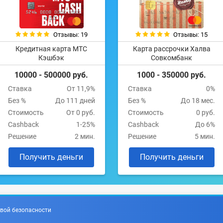
Отзывы: 19
Отзывы: 15
Кредитная карта МТС
Карта рассрочки Халва
Кэшбэк
Совкомбанк
10000 - 500000 руб.
1000 - 350000 руб.
Ставка
От 11,9%
Ставка
0%
Без %
До 111 дней
Без %
До 18 мес.
Стоимость
От 0 руб.
Стоимость
0 руб.
Cashback
1-25%
Cashback
До 6%
Решение
2 мин.
Решение
5 мин.
Получить деньги
Получить деньги
вой безопасности