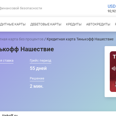
USD
 финансовой безопасности
92,92
ЕДИТНЫЕ КАРТЫ
ДЕБЕТОВЫЕ КАРТЫ
КРЕДИТЫ
АВТОКРЕДИТЫ
тная карта без процентов
/ Кредитная карта Тинькофф Нашествие
нькофф Нашествие
я ставка
Грейс период
55 дней
Решение
2 мин.
tinkoff.ru