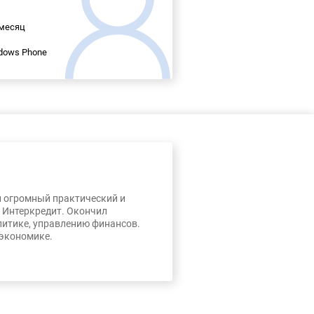
 месяц
ndows Phone
л огромный практический и
, Интеркредит. Окончил
литике, управлению финансов.
 экономике.