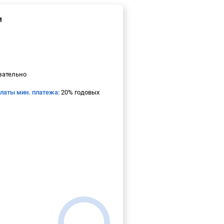
м
зательно
платы мин. платежа:
20% годовых