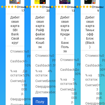
Отзывы:
Отзывы:
Отзывы:
Отзывы:
17
20
13
9
Дебет
Дебет
Дебет
Дебет
овая
овая
овая
овая
карта
карта
карта
карта
SBI
Райф
Хоум
Тиньк
Bank
файзе
Креди
офф
Свой
нбанк
т
Блэк
круг
Кэшб
Банк
(Black
эк
Поль
)
за
Стоимость
0
руб.
Стоимость
0
Стоимость
0
руб.
Стоимость
0
р
Cashback
1-
руб.
10%
Cashback
1.5%
Cashback
1-
Cashback
До
30
% на
До
% на
4%
30%
остаток
5,5%
остаток
% на
3,5%
% на
3-
остаток
Снятие
До
Снятие
Бесплатно
остаток
5%
150
Снятие
От
Овердрафт
Нет
000
Снятие
До
3
Доставка
Бесплатно
р.
100
000
000
руб.
Овердрафт
Нет
Полу
р.
Овердрафт
Е
Доставка
Есть