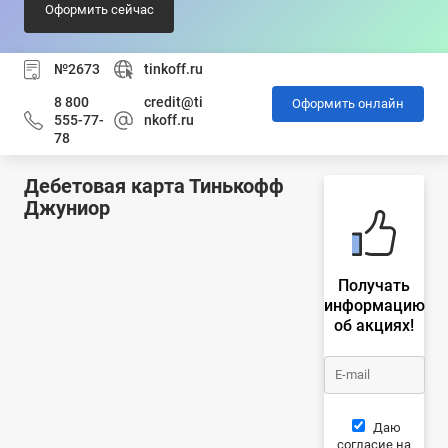
Оформить сейчас
№2673
tinkoff.ru
8 800
credit@ti
Оформить онлайн
555-77-
nkoff.ru
78
Дебетовая карта Тинькофф
Джуниор
Получать
информацию
об акциях!
Даю
согласие на