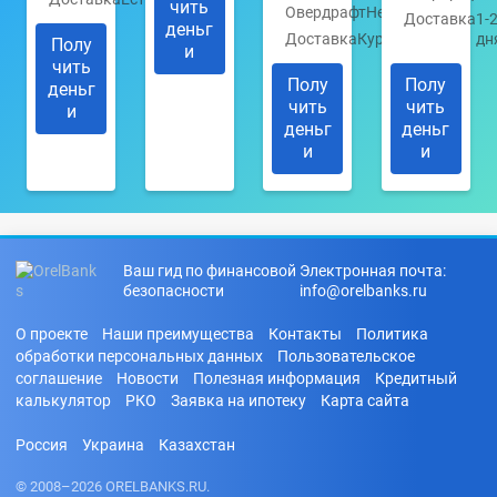
чить
Овердрафт
Нет
Доставка
1-
деньг
Доставка
Курьером
дн
Полу
и
чить
Полу
Полу
деньг
чить
чить
и
деньг
деньг
и
и
Ваш гид по финансовой
Электронная почта:
безопасности
info@orelbanks.ru
О проекте
Наши преимущества
Контакты
Политика
обработки персональных данных
Пользовательское
соглашение
Новости
Полезная информация
Кредитный
калькулятор
РКО
Заявка на ипотеку
Карта сайта
Россия
Украина
Казахстан
© 2008–2026 ORELBANKS.RU.