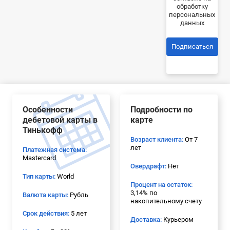
обработку
персональных
данных
Подписаться
Особенности
Подробности по
дебетовой карты в
карте
Тинькофф
Возраст клиента:
От 7
лет
Платежная система:
Mastercard
Овердрафт:
Нет
Тип карты:
World
Процент на остаток:
3,14% по
Валюта карты:
Рубль
накопительному счету
Срок действия:
5 лет
Доставка:
Курьером