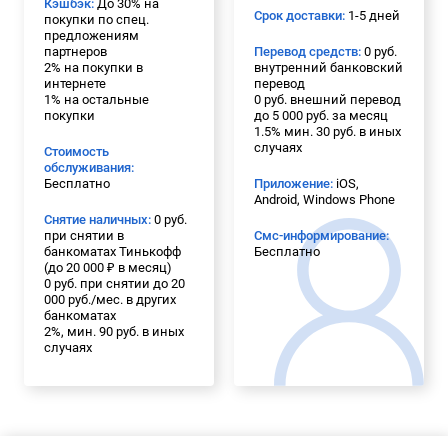
Кэшбэк:
До 30% на
Срок доставки:
1-5 дней
покупки по спец.
предложениям
партнеров
Перевод средств:
0 руб.
2% на покупки в
внутренний банковский
интернете
перевод
1% на остальные
0 руб. внешний перевод
покупки
до 5 000 руб. за месяц
1.5% мин. 30 руб. в иных
случаях
Стоимость
обслуживания:
Бесплатно
Приложение:
iOS,
Android, Windows Phone
Снятие наличных:
0 руб.
при снятии в
Смс-информирование:
банкоматах Тинькофф
Бесплатно
(до 20 000 ₽ в месяц)
0 руб. при снятии до 20
000 руб./мес. в других
банкоматах
2%, мин. 90 руб. в иных
случаях