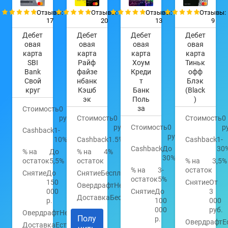
Отзывы:
Отзывы:
Отзывы:
Отзывы:
17
20
13
9
Дебет
Дебет
Дебет
Дебет
овая
овая
овая
овая
карта
карта
карта
карта
SBI
Райф
Хоум
Тиньк
Bank
файзе
Креди
офф
Свой
нбанк
т
Блэк
круг
Кэшб
Банк
(Black
эк
Поль
)
за
Стоимость
0
руб.
Стоимость
0
Стоимость
0
руб.
Стоимость
0
р
Cashback
1-
руб.
10%
Cashback
1.5%
Cashback
1-
Cashback
До
30
% на
До
% на
4%
30%
остаток
5,5%
остаток
% на
3,5%
% на
3-
остаток
Снятие
До
Снятие
Бесплатно
остаток
5%
150
Снятие
От
Овердрафт
Нет
000
Снятие
До
3
Доставка
Бесплатно
р.
100
000
000
руб.
Овердрафт
Нет
Полу
р.
Овердрафт
Е
Доставка
Есть