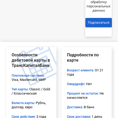
обработку
персональных
данных
Подписаться
Особенности
Подробности по
дебетовой карты в
карте
ТрансКапиталБанк
Возраст клиента:
От 21
года
Платежная система:
Visa, Mastercard, МИР
Овердрафт:
Нет
Тип карты:
Classic / Gold
/ Классическая
Процент на остаток:
Не
начисляется
Валюта карты:
Рубль,
доллар, евро
Доставка:
В банк
Срок действия:
3 года
Срок доставки:
1 день