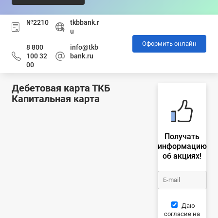
№2210
tkbbank.r
u
Оформить онлайн
8 800
info@tkb
100 32
bank.ru
00
Дебетовая карта ТКБ
Капитальная карта
Получать
информацию
об акциях!
Даю
согласие на