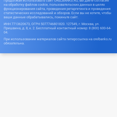
Продолжая использовать сайт ORELBANKS.RU, вы даете согласие
на обработку файлов cookie, пользовательских данных в целях
функционирования сайта, проведения ретаргетинга и проведения
статистических исследований и обзоров. Если вы не хотите, чтобы
ваши данные обрабатывались, покиньте сайт.
ИНН 7713620673, ОГРН 5077746801820. 127549, г. Москва, ул.
Пришвина, д. 8, к. 2. Бесплатный контактный номер: 8 (800) 600-64-
04.
При использовании материалов сайта гиперссылка на orelbanks.ru
обязательна.