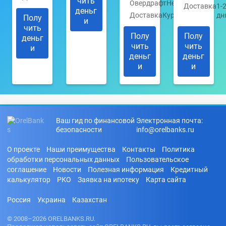
чить
Овердрафт
Нет
Доставка
1-
деньг
Доставка
Курьером
дн
Полу
и
чить
Полу
Полу
деньг
чить
чить
и
деньг
деньг
и
и
Ваш гид по финансовой
Электронная почта:
безопасности
info@orelbanks.ru
О проекте
Наши преимущества
Контакты
Политика
обработки персональных данных
Пользовательское
соглашение
Новости
Полезная информация
Кредитный
калькулятор
РКО
Заявка на ипотеку
Карта сайта
Россия
Украина
Казахстан
© 2008–2026 ORELBANKS.RU.