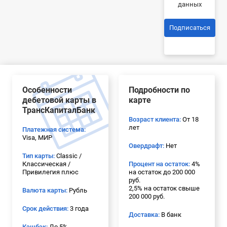
данных
Подписаться
Особенности
Подробности по
дебетовой карты в
карте
ТрансКапиталБанк
Возраст клиента:
От 18
лет
Платежная система:
Visa, МИР
Овердрафт:
Нет
Тип карты:
Classic /
Классическая /
Процент на остаток:
4%
Привилегия плюс
на остаток до 200 000
руб.
2,5% на остаток свыше
Валюта карты:
Рубль
200 000 руб.
Срок действия:
3 года
Доставка:
В банк
Кэшбэк:
До 5%