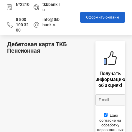
№2210
tkbbank.r
u
Оформить онлайн
8 800
info@tkb
100 32
bank.ru
00
Дебетовая карта ТКБ
Пенсионная
Получать
информацию
об акциях!
Даю
согласие на
обработку
персональных