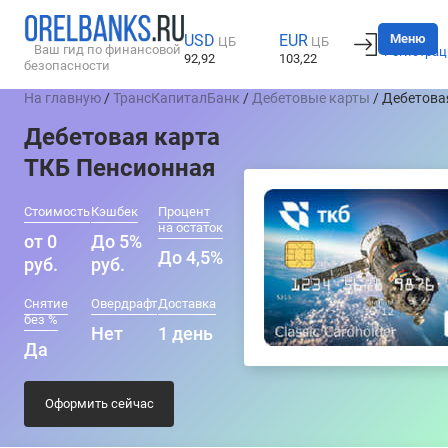
Вход
Меню
USD
EUR
ЦБ
ЦБ
Ваш гид по финансовой
Регистрац
92,92
103,22
безопасности
На главную
/
ТрансКапиталБанк
/
Дебетовые карты
/ Дебетова
Дебетовая карта
ТКБ Пенсионная
Стоимость
Кэшбек
Процент
на остаток
от 0
До 5%
До 4,5%
руб.
руб.
Снятие
Овердрафт
Доставка
без %
Нет
1 день
Да
Оформить сейчас