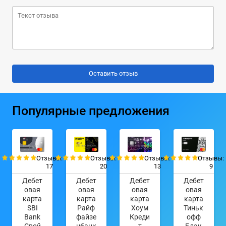
Популярные предложения
Отзывы:
Отзывы:
Отзывы:
Отзывы:
17
20
13
9
Дебет
Дебет
Дебет
Дебет
овая
овая
овая
овая
карта
карта
карта
карта
SBI
Райф
Хоум
Тиньк
Bank
файзе
Креди
офф
Свой
нбанк
т
Блэк