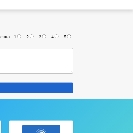
енка:
1
2
3
4
5