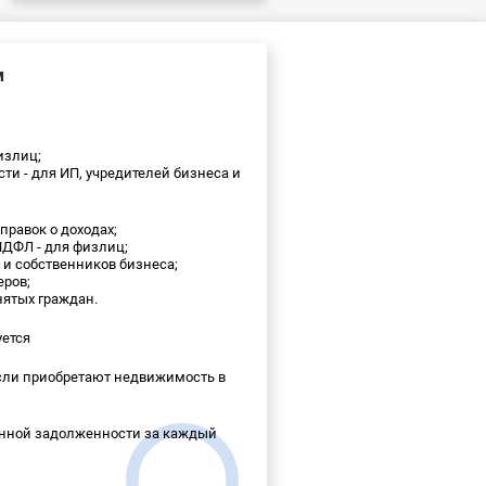
м
излиц;
ти - для ИП, учредителей бизнеса и
правок о доходах;
НДФЛ - для физлиц;
 и собственников бизнеса;
еров;
нятых граждан.
ется
если приобретают недвижимость в
енной задолженности за каждый