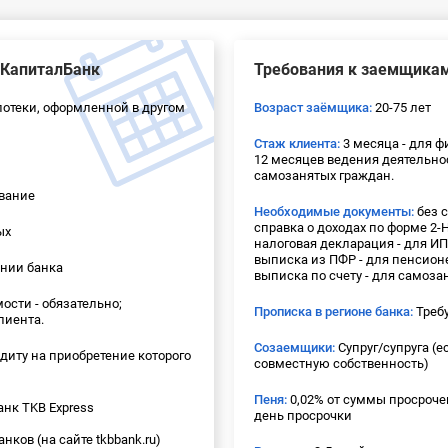
сКапиталБанк
Требования к заемщика
отеки, оформленной в другом
Возраст заёмщика:
20-75 лет
Стаж клиента:
3 месяца - для ф
12 месяцев ведения деятельнос
самозанятых граждан.
вание
Необходимые документы:
без с
справка о доходах по форме 2-
ых
налоговая декларация - для ИП
выписка из ПФР - для пенсион
нии банка
выписка по счету - для самоза
сти - обязательно;
Прописка в регионе банка:
Требу
лиента.
Созаемщики:
Супруг/супруга (
диту на приобретение которого
совместную собственность)
Пеня:
0,02% от суммы просроч
нк TKB Express
день просрочки
ков (на сайте tkbbank.ru)