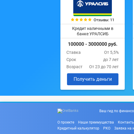
Отзывы: 11
Кредит наличными в
банке УРАЛСИБ
100000 - 3000000 руб.
Ставка
От 5,5%
Срок
до 7 лет
Возраст
От 23 до 70 лет
Получить деньги
Ваш гид по финансо
О проекте
Наши преимущества
Контакт
Кредитный калькулятор
РКО
Заявка на 