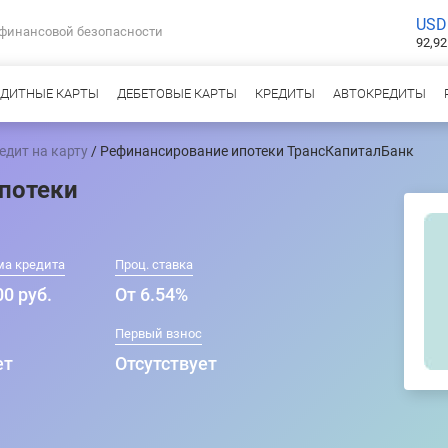
USD
 финансовой безопасности
92,92
ЕДИТНЫЕ КАРТЫ
ДЕБЕТОВЫЕ КАРТЫ
КРЕДИТЫ
АВТОКРЕДИТЫ
едит на карту
/ Рефинансирование ипотеки ТрансКапиталБанк
потеки
ма кредита
Проц. ставка
0 руб.
От 6.54%
Первый взнос
ет
Отсутствует