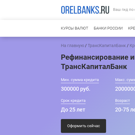
Ваш гид по
КУРСЫ ВАЛЮТ
БАНКИ РОССИИ
КР
На главную
/
ТрансКапиталБанк
/
Кр
Рефинансирование и
ТрансКапиталБанк
Мин. сумма кредита
Макс. сум
300000 руб.
2000000
Срок кредита
Возраст
До 25 лет
20-75 л
Оформить сейчас