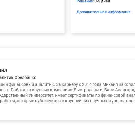
Решение:
3-5 дней
Дополнительная информация:
аил
алитик Орелбанкс
ый финансовый аналитик. За карьеру с 2014 года Михаил накопи
опыт. Работал в крупных компаниях: Быстроденьги, Банк Авангард
ударственный Университет, имеет сертификаты по финансовой ана
работы, которые публикуются в крупнейших научных журналах по