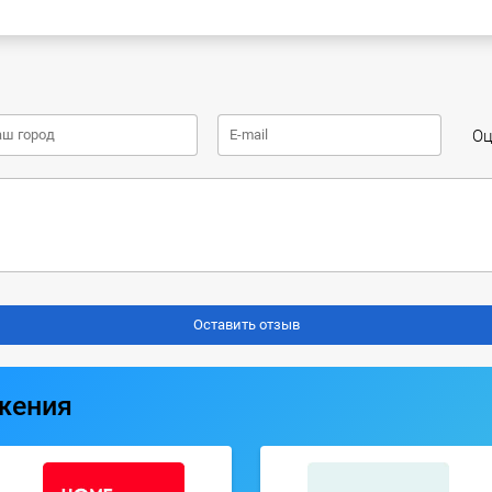
Оц
жения