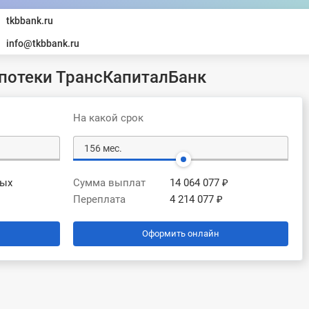
tkbbank.ru
info@tkbbank.ru
потеки ТрансКапиталБанк
На какой срок
вых
Сумма выплат
14 064 077 ₽
Переплата
4 214 077 ₽
Оформить онлайн