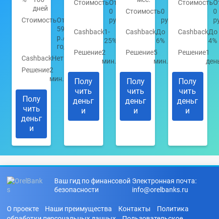
Стоимость
От
Стоимость
О
дней
0
Стоимость
0
0
Стоимость
От
руб.
руб.
р
590
Cashback
1-
Cashback
До
Cashback
До
р./
25%
6%
4%
год
Решение
2
Решение
5
Решение
1
Cashback
Нет
мин.
мин.
ден
Решение
2
мин.
Полу
Полу
Полу
чить
чить
чить
Полу
деньг
деньг
деньг
чить
и
и
и
деньг
и
Ваш гид по финансовой
Электронная почта:
безопасности
info@orelbanks.ru
О проекте
Наши преимущества
Контакты
Политика
обработки персональных данных
Пользовательское