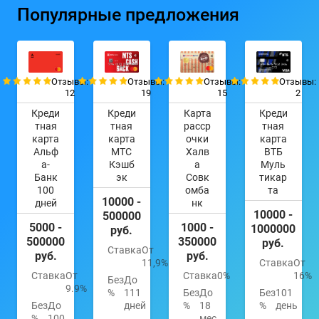
Популярные предложения
Отзывы:
Отзывы:
Отзывы:
Отзывы:
12
19
15
2
Креди
Креди
Карта
Креди
тная
тная
расср
тная
карта
карта
очки
карта
Альф
МТС
Халв
ВТБ
а-
Кэшб
а
Муль
Банк
эк
Совк
тикар
100
омба
та
10000 -
дней
нк
10000 -
500000
5000 -
1000 -
1000000
руб.
500000
350000
руб.
Ставка
От
руб.
руб.
11,9%
Ставка
От
Ставка
От
Ставка
0%
16%
Без
До
9.9%
%
111
Без
До
Без
101
Без
До
дней
%
18
%
день
%
100
мес.