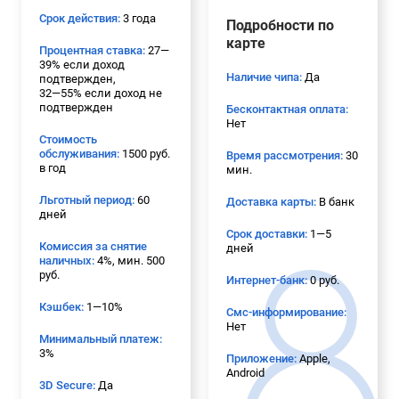
Срок действия:
3 года
Подробности по
карте
Процентная ставка:
27—
39% если доход
Наличие чипа:
Да
подтвержден,
32—55% если доход не
подтвержден
Бесконтактная оплата:
Нет
Стоимость
обслуживания:
1500 руб.
Время рассмотрения:
30
в год
мин.
Льготный период:
60
Доставка карты:
В банк
дней
Срок доставки:
1—5
Комиссия за снятие
дней
наличных:
4%, мин. 500
руб.
Интернет-банк:
0 руб.
Кэшбек:
1—10%
Смс-информирование:
Нет
Минимальный платеж:
3%
Приложение:
Apple,
Android
3D Secure:
Да