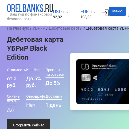
Вход
Меню
USD
EUR
ЦБ
ЦБ
Ваш гид по финансовой
Регистрац
92,92
103,22
безопасности
На главную
/
УБРиР
/
Дебетовые карты
/ Дебетовая карта УБРиР
Дебетовая карта
УБРиР Black
Edition
Стоимость
Кэшбек
Процент
на остаток
от 0
До 5%
До 5%
руб.
руб.
Снятие
Овердрафт
Доставка
без %
Нет
1 день
Да
Оформить сейчас