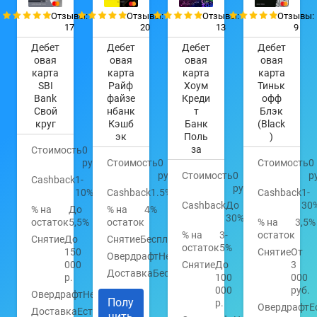
Отзывы:
Отзывы:
Отзывы:
Отзывы:
17
20
13
9
Дебет
Дебет
Дебет
Дебет
овая
овая
овая
овая
карта
карта
карта
карта
SBI
Райф
Хоум
Тиньк
Bank
файзе
Креди
офф
Свой
нбанк
т
Блэк
круг
Кэшб
Банк
(Black
эк
Поль
)
за
Стоимость
0
руб.
Стоимость
0
Стоимость
0
руб.
Стоимость
0
р
Cashback
1-
руб.
10%
Cashback
1.5%
Cashback
1-
Cashback
До
30
% на
До
% на
4%
30%
остаток
5,5%
остаток
% на
3,5%
% на
3-
остаток
Снятие
До
Снятие
Бесплатно
остаток
5%
150
Снятие
От
Овердрафт
Нет
000
Снятие
До
3
Доставка
Бесплатно
р.
100
000
000
руб.
Овердрафт
Нет
Полу
р.
Овердрафт
Е
Доставка
Есть
чить