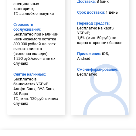
Доставка:
В банк
специальных
категориях;
Срок доставки:
1 день
1% за любые покупки
Перевод средств:
Стоимость
Бесплатно на карты
обслуживания:
УБРиР;
Бесплатно при наличии
1,5% (мин. 50 руб.) на
неснижаемого остатка
карты сторонних банков
800 000 рублей на всех
счетах клиента
(включая вклады);
Приложение:
iOS,
1 290 руб./мес - в иных
Android
случаях
Смс-информирование:
Снятие наличных:
Бесплатно
Бесплатно в
банкоматах УБРиР,
Альфа-Банк, ВУЗ Банк,
АК Барс
1%, мин. 120 руб. в иных
случаях