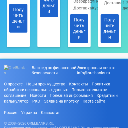
Овердрафт
Нет
Доставка
1-
деньг
Доставка
Курьером
дн
Полу
и
чить
Полу
Полу
деньг
чить
чить
и
деньг
деньг
и
и
Ваш гид по финансовой
Электронная почта:
безопасности
info@orelbanks.ru
О проекте
Наши преимущества
Контакты
Политика
обработки персональных данных
Пользовательское
соглашение
Новости
Полезная информация
Кредитный
калькулятор
РКО
Заявка на ипотеку
Карта сайта
Россия
Украина
Казахстан
© 2008–2026 ORELBANKS.RU.
Продолжая использовать сайт ORELBANKS.RU, вы даете согласие