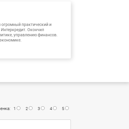
л огромный практический и
, Интеркредит. Окончил
литике, управлению финансов.
 экономике.
енка:
1
2
3
4
5