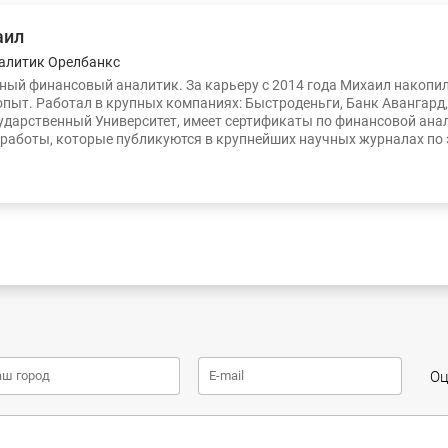
аил
алитик Орелбанкс
ый финансовый аналитик. За карьеру с 2014 года Михаил накопи
опыт. Работал в крупных компаниях: Быстроденьги, Банк Авангард
ударственный Университет, имеет сертификаты по финансовой ана
работы, которые публикуются в крупнейших научных журналах по
Оц