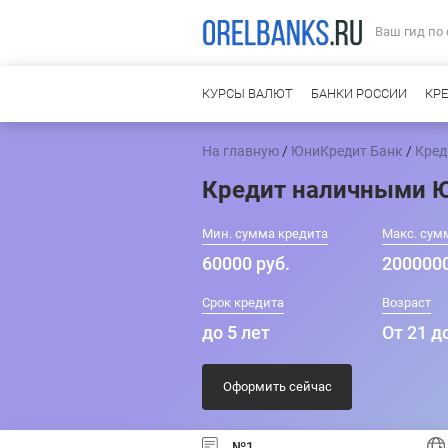
Ваш гид по
КУРСЫ ВАЛЮТ
БАНКИ РОССИИ
КР
На главную
/
ЮниКредит Банк
/
Кред
Кредит наличными 
Мин. сумма кредита
Макс. сум
60000 руб.
2000000
Срок кредита
Возраст
до 5 лет
От 21 д
Оформить сейчас
№1