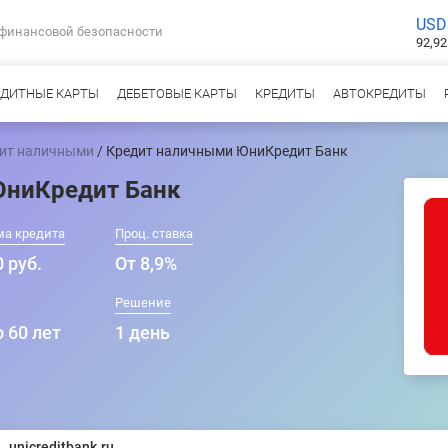
USD
 финансовой безопасности
92,92
ЕДИТНЫЕ КАРТЫ
ДЕБЕТОВЫЕ КАРТЫ
КРЕДИТЫ
АВТОКРЕДИТЫ
ит наличными
/ Кредит наличными ЮниКредит Банк
ЮниКредит Банк
ма кредита
Проц. ставка
 руб.
От 8,9%
Решение
о 60 лет
1 день
unicreditbank.ru