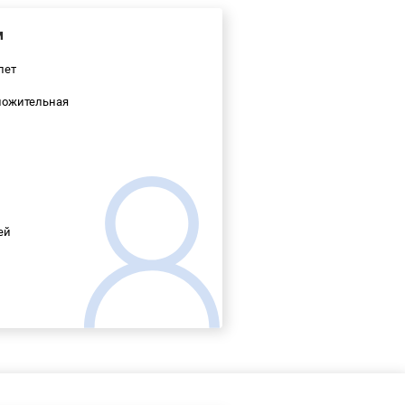
м
лет
ожительная
ей