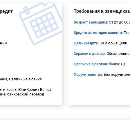
Кредит
Требования к заемщика
Возраст заёмщика:
От 21 до 60 
Кредитная история клиента:
Пол
ении
Цель кредита:
На любые цели
Справки о доходе:
Обязательно
Прописка в регионе банка:
Да
Поручительство:
Без поручител
анка, Наличные в банке
 и кассы ЮниКредит Банка,
ние, банковский перевод