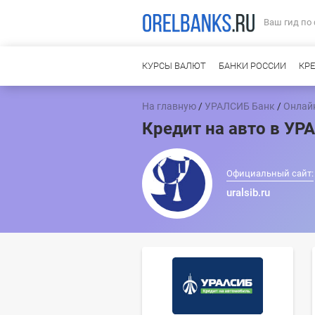
Ваш гид по
КУРСЫ ВАЛЮТ
БАНКИ РОССИИ
КР
На главную
/
УРАЛСИБ Банк
/
Онлайн
Кредит на авто в УР
Официальный сайт:
uralsib.ru