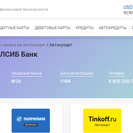
USD
 финансовой безопасности
92,92
ЕДИТНЫЕ КАРТЫ
ДЕБЕТОВЫЕ КАРТЫ
КРЕДИТЫ
АВТОКРЕДИТЫ
 заявка на автокредит
/ Автокредит
АЛСИБ Банк
Лицензия банка:
Дата регистрации:
Телефон:
№30
1988
8 800 250-