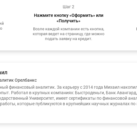
Шаг 2
Нажмите кнопку «Оформить» или
«Получить»
ий
то
Возле каждой компании есть кнопка,
которая ведет на страницу, где можно
подать заявку на кредит.
аил
алитик Орелбанкс
ый финансовый аналитик. За карьеру с 2014 года Михаил накопи
опыт. Работал в крупных компаниях: Быстроденьги, Банк Авангард
ударственный Университет, имеет сертификаты по финансовой ана
работы, которые публикуются в крупнейших научных журналах по