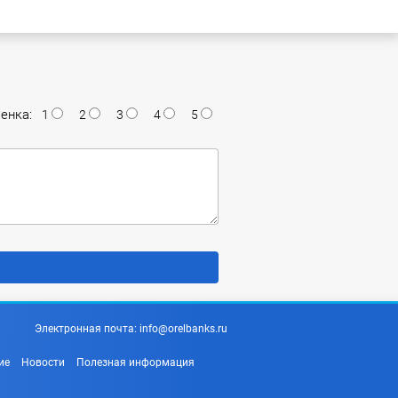
енка:
1
2
3
4
5
Электронная почта:
info@orelbanks.ru
ие
Новости
Полезная информация