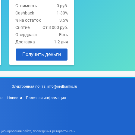
Стоимость
0 руб.
Cashback
1-30%
% на остаток
3,5%
Снятие
От 3 000 руб.
Овердрафт
Есть
Доставка
1-2 дня
Получить деньги
Электронная почта:
info@orelbanks.ru
ие
Новости
Полезная информация
ционирования сайта, проведения ретаргетинга и