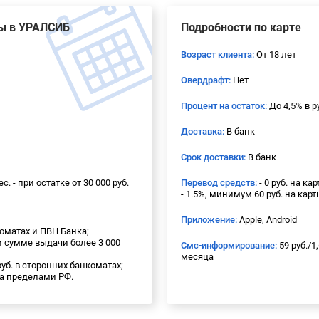
ты в УРАЛСИБ
Подробности по карте
Возраст клиента:
От 18 лет
Овердрафт:
Нет
Процент на остаток:
До 4,5% в р
Доставка:
В банк
Срок доставки:
В банк
ес. - при остатке от 30 000 руб.
Перевод средств:
- 0 руб. на к
- 1.5%, минимум 60 руб. на кар
Приложение:
Apple, Android
оматах и ПВН Банка;
и сумме выдачи более 3 000
Смс-информирование:
59 руб./1
месяца
руб. в сторонних банкоматах;
за пределами РФ.