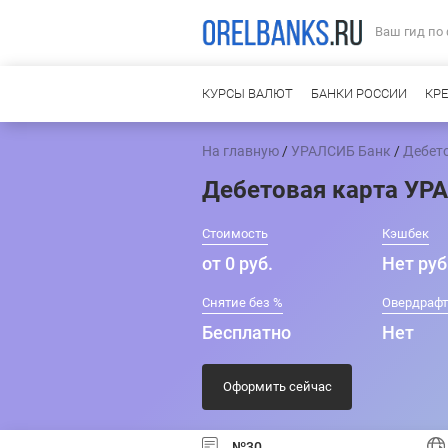
Ваш гид по
КУРСЫ ВАЛЮТ
БАНКИ РОССИИ
КР
На главную
/
УРАЛСИБ Банк
/
Дебет
Дебетовая карта УР
Стоимость
Кэшбек
от 0 руб.
Нет руб
Снятие без %
Овердраф
Бесплатно
Нет
Оформить сейчас
№30