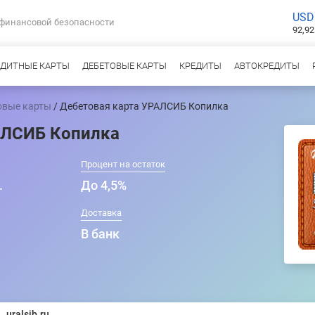
USD
 финансовой безопасности
92,92
ЕДИТНЫЕ КАРТЫ
ДЕБЕТОВЫЕ КАРТЫ
КРЕДИТЫ
АВТОКРЕДИТЫ
овые карты
/ Дебетовая карта УРАЛСИБ Копилка
АЛСИБ Копилка
Процент на остаток
.
До 4,5%
т
Доставка
В банк
uralsib.ru