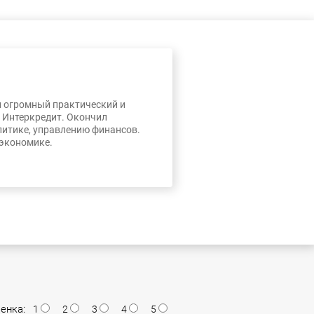
л огромный практический и
, Интеркредит. Окончил
литике, управлению финансов.
 экономике.
енка:
1
2
3
4
5