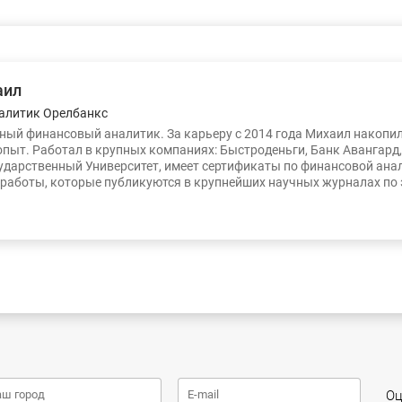
аил
алитик Орелбанкс
ый финансовый аналитик. За карьеру с 2014 года Михаил накопи
опыт. Работал в крупных компаниях: Быстроденьги, Банк Авангард
ударственный Университет, имеет сертификаты по финансовой ана
работы, которые публикуются в крупнейших научных журналах по
Оц