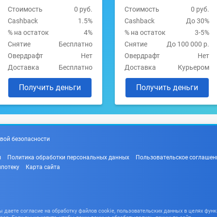
Стоимость
0 руб.
Стоимость
0 руб.
Cashback
1.5%
Cashback
До 30%
% на остаток
4%
% на остаток
3-5%
Снятие
Бесплатно
Снятие
До 100 000 р.
Овердрафт
Нет
Овердрафт
Нет
Доставка
Бесплатно
Доставка
Курьером
Получить деньги
Получить деньги
вой безопасности
ы
Политика обработки персональных данных
Пользовательское соглашен
ипотеку
Карта сайта
даете согласие на обработку файлов cookie, пользовательских данных в целях функ