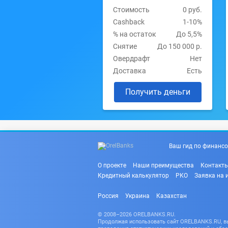
Стоимость
0 руб.
Cashback
1-10%
% на остаток
До 5,5%
Снятие
До 150 000 р.
Овердрафт
Нет
Доставка
Есть
Получить деньги
Ваш гид по финансо
О проекте
Наши преимущества
Контакт
Кредитный калькулятор
РКО
Заявка на 
Россия
Украина
Казахстан
© 2008–2026 ORELBANKS.RU.
Продолжая использовать сайт ORELBANKS.RU, вы 