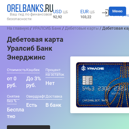
Вход
Меню
USD
EUR
ЦБ
ЦБ
Ваш гид по финансовой
Регистрац
92,92
103,22
безопасности
На главную
/
УРАЛСИБ Банк
/
Дебетовые карты
/ Дебетовая ка
Дебетовая карта
Уралсиб Банк
Энерджинс
Стоимость
Кэшбек
Процент
на остаток
от 0
До 3%
Нет
руб.
руб.
Снятие
Овердрафт
Доставка
без %
Есть
В банк
Беспла
тно