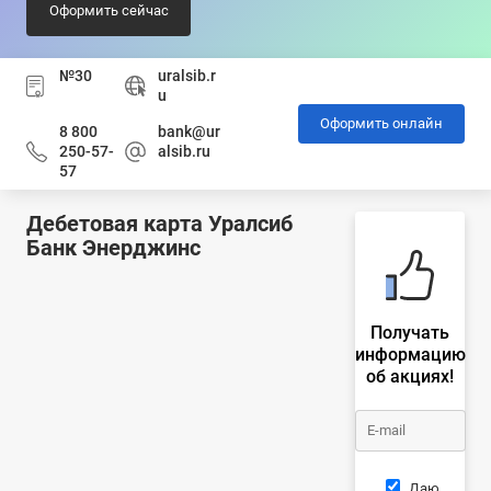
Оформить сейчас
№30
uralsib.r
u
Оформить онлайн
8 800
bank@ur
250-57-
alsib.ru
57
Дебетовая карта Уралсиб
Банк Энерджинс
Получать
информацию
об акциях!
Даю