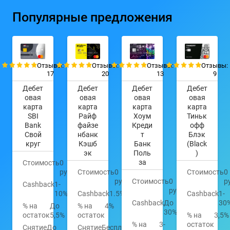
Популярные предложения
Отзывы:
Отзывы:
Отзывы:
Отзывы:
17
20
13
9
Дебет
Дебет
Дебет
Дебет
овая
овая
овая
овая
карта
карта
карта
карта
SBI
Райф
Хоум
Тиньк
Bank
файзе
Креди
офф
Свой
нбанк
т
Блэк
круг
Кэшб
Банк
(Black
эк
Поль
)
за
Стоимость
0
руб.
Стоимость
0
Стоимость
0
руб.
Стоимость
0
р
Cashback
1-
руб.
10%
Cashback
1.5%
Cashback
1-
Cashback
До
30
% на
До
% на
4%
30%
остаток
5,5%
остаток
% на
3,5%
% на
3-
остаток
Снятие
До
Снятие
Бесплатно