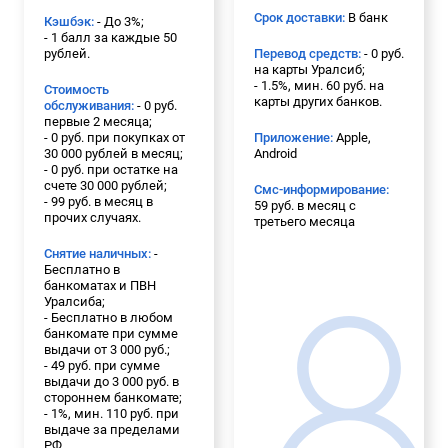
Срок доставки:
В банк
Кэшбэк:
- До 3%;
- 1 балл за каждые 50
рублей.
Перевод средств:
- 0 руб.
на карты Уралсиб;
- 1.5%, мин. 60 руб. на
Стоимость
карты других банков.
обслуживания:
- 0 руб.
первые 2 месяца;
- 0 руб. при покупках от
Приложение:
Apple,
30 000 рублей в месяц;
Android
- 0 руб. при остатке на
счете 30 000 рублей;
Смс-информирование:
- 99 руб. в месяц в
59 руб. в месяц с
прочих случаях.
третьего месяца
Снятие наличных:
-
Бесплатно в
банкоматах и ПВН
Уралсиба;
- Бесплатно в любом
банкомате при сумме
выдачи от 3 000 руб.;
- 49 руб. при сумме
выдачи до 3 000 руб. в
стороннем банкомате;
- 1%, мин. 110 руб. при
выдаче за пределами
РФ.