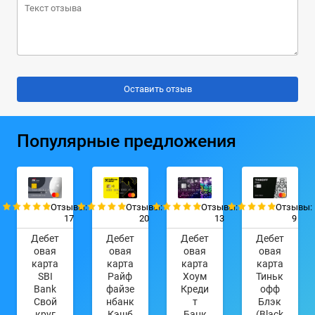
Популярные предложения
Отзывы:
Отзывы:
Отзывы:
Отзывы:
17
20
13
9
Дебет
Дебет
Дебет
Дебет
овая
овая
овая
овая
карта
карта
карта
карта
SBI
Райф
Хоум
Тиньк
Bank
файзе
Креди
офф
Свой
нбанк
т
Блэк
круг
Кэшб
Банк
(Black