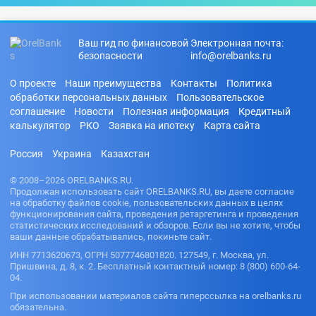
Ваш гид по финансовой
Электронная почта:
безопасности
info@orelbanks.ru
О проекте
Наши преимущества
Контакты
Политика
обработки персональных данных
Пользовательское
соглашение
Новости
Полезная информация
Кредитный
калькулятор
РКО
Заявка на ипотеку
Карта сайта
Россия
Украина
Казахстан
© 2008–2026 ORELBANKS.RU.
Продолжая использовать сайт ORELBANKS.RU, вы даете согласие
на обработку файлов cookie, пользовательских данных в целях
функционирования сайта, проведения ретаргетинга и проведения
статистических исследований и обзоров. Если вы не хотите, чтобы
ваши данные обрабатывались, покиньте сайт.
ИНН 7713620673, ОГРН 5077746801820. 127549, г. Москва, ул.
Пришвина, д. 8, к. 2. Бесплатный контактный номер: 8 (800) 600-64-
04.
При использовании материалов сайта гиперссылка на orelbanks.ru
обязательна.