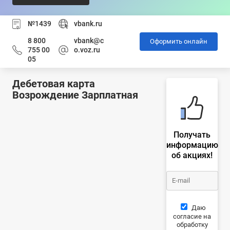
№1439
vbank.ru
8 800
vbank@c
Оформить онлайн
755 00
o.voz.ru
05
Дебетовая карта
Возрождение Зарплатная
Получать
информацию
об акциях!
Даю
согласие на
обработку