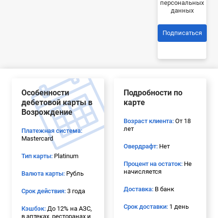
персональных
данных
Подписаться
Особенности
Подробности по
дебетовой карты в
карте
Возрождение
Возраст клиента:
От 18
лет
Платежная система:
Mastercard
Овердрафт:
Нет
Тип карты:
Platinum
Процент на остаток:
Не
начисляется
Валюта карты:
Рубль
Доставка:
В банк
Срок действия:
3 года
Срок доставки:
1 день
Кэшбэк:
До 12% на АЗС,
в аптеках, ресторанах и