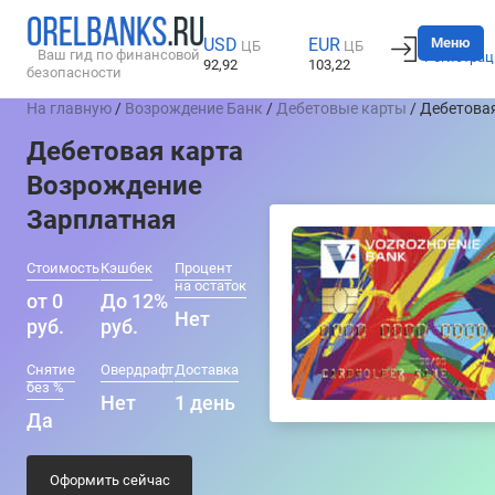
Вход
Меню
USD
EUR
ЦБ
ЦБ
Ваш гид по финансовой
Регистрац
92,92
103,22
безопасности
На главную
/
Возрождение Банк
/
Дебетовые карты
/ Дебетова
Дебетовая карта
Возрождение
Зарплатная
Стоимость
Кэшбек
Процент
на остаток
от 0
До 12%
Нет
руб.
руб.
Снятие
Овердрафт
Доставка
без %
Нет
1 день
Да
Оформить сейчас