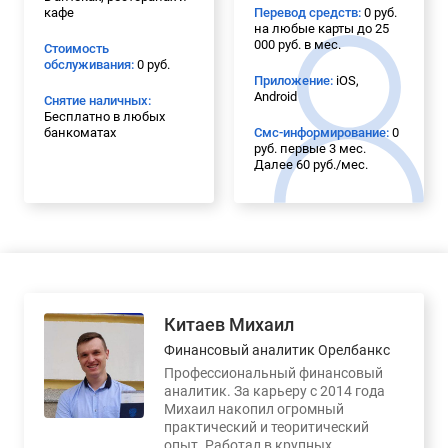
кафе
Перевод средств:
0 руб.
на любые карты до 25
000 руб. в мес.
Стоимость
обслуживания:
0 руб.
Приложение:
iOS,
Android
Снятие наличных:
Бесплатно в любых
банкоматах
Смс-информирование:
0
руб. первые 3 мес.
Далее 60 руб./мес.
Китаев Михаил
Финансовый аналитик Орелбанкс
Профессиональный финансовый
аналитик. За карьеру с 2014 года
Михаил накопил огромный
практический и теоритический
опыт. Работал в крупных