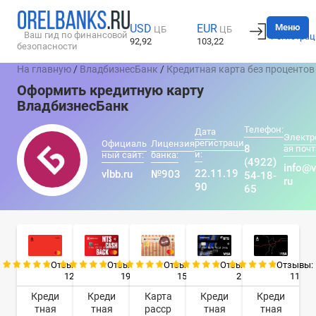
Вход
Меню
USD
EUR
ЦБ
ЦБ
Ваш гид по финансовой
Регистрац
92,92
103,22
безопасности
На главную
/
ВладбизнесБанк
/
Кредитная карта без процентов
Оформить кредитную карту
ВладбизнесБанк
Телефон:
Дата
Электр
регистраци
Официаль
Лицензия
8
ая почт
и:
ный сайт:
банка:
(4922)
info@v
22.11.19
vlbb.ru
№903
54-18-
ru
90
65
Отзывы:
Отзывы:
Отзывы:
Отзывы:
Отзывы:
12
19
15
2
11
Креди
Креди
Карта
Креди
Креди
тная
тная
расср
тная
тная