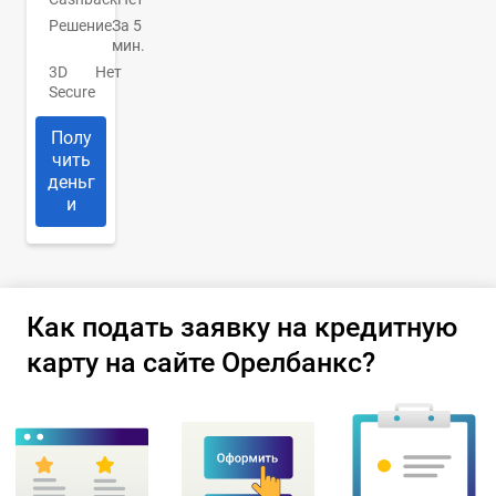
Решение
За 5
мин.
3D
Нет
Secure
Полу
чить
деньг
и
Как подать заявку на кредитную
карту на сайте Орелбанкс?