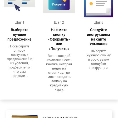
Шаг 1
Шаг 2
Шаг 3
Выберите
Нажмите
Следуйте
лучшее
кнопку
инструкциям
предложение
«Оформить»
на сайте
или
компании
Посмотрите
«Получить»
список
Выберите
доступных
нужную сумму
Возле каждой
предложений и
и срок, затем
компании есть
их условия,
следуйте
кнопка, которая
подберите то,
инструкции.
ведет на
что вам
страницу, где
подходит.
можно подать
заявку на
кредитную
карту.