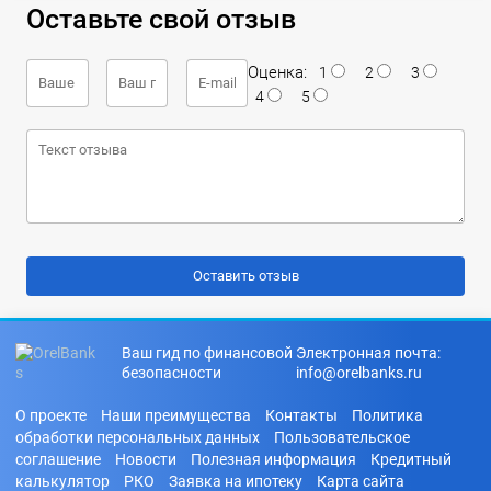
Оставьте свой отзыв
Оценка:
1
2
3
4
5
Ваш гид по финансовой
Электронная почта:
безопасности
info@orelbanks.ru
О проекте
Наши преимущества
Контакты
Политика
обработки персональных данных
Пользовательское
соглашение
Новости
Полезная информация
Кредитный
калькулятор
РКО
Заявка на ипотеку
Карта сайта