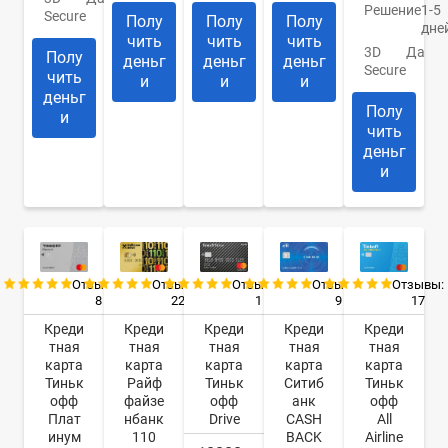
Решение
1-5
Secure
Полу
Полу
Полу
дне
чить
чить
чить
3D
Да
Полу
деньг
деньг
деньг
Secure
чить
и
и
и
деньг
Полу
и
чить
деньг
и
Отзывы:
Отзывы:
Отзывы:
Отзывы:
Отзывы:
8
22
9
17
1
Креди
Креди
Креди
Креди
Креди
тная
тная
тная
тная
тная
карта
карта
карта
карта
карта
Тиньк
Райф
Ситиб
Тиньк
Тиньк
офф
файзе
анк
офф
офф
Плат
нбанк
CASH
All
Drive
инум
110
BACK
Airline