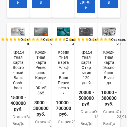
деньг
и
и
и
и
Отзывы:
Отзывы:
Отзывы:
Отзывы:
Отзывы:
8
6
4
11
20
Креди
Креди
Креди
Креди
Креди
тная
тная
тная
тная
тная
карта
карта
карта
карта
карта
Восто
Ренес
Альф
Откр
Экспо
чный
санс
а-
ытие
банк
Банк
Креди
Банк
120
Выго
Cash-
т
Перек
дней
да
back
DRIVE
ресто
20000 -
10000 -
365
к
15000 -
500000
300000
3000 -
10000 -
400000
руб.
руб.
300000
700000
руб.
Ставка
От
Ставка
От
руб.
руб.
Ставка
24%
13,9%
23,9
Ставка
От
Ставка
23.99%
Без
До
Без
До
Без
До