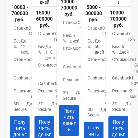
10000 -
дней
s
10000 -
5000 -
700000
15000 -
10000 -
700000
300000
руб.
600000
700000
руб.
руб.
Ставка
От
руб.
руб.
Ставка
От
Ставка
От
15%
12%
Ставка
От
20.9%
Ставка
От
Без
55
19%
15%
Без
До
Без
До
%
дней
%
12
Без
До
%
50
Без
55
Стоимость
990
мес.
%
110
дней
%
дней
руб./
дней
Стоимость
0
Стоимость
До
Стоимость
1
год
руб./
Стоимость
От
950
8
Cashback
1-
год
0
руб.
р
30%
руб.
Cashback
До
Cashback
До
Cashback
1-
Решение
2
30%
Cashback
Нет
10%
30
мин.
Решение
2
Решение
От 2
Решение
До
Решение
2
3D
Да
мин.
мин.
1
мин
Secure
дня
3D
Да
3D
Да
3D
Да
Secure
Secure
3D
Да
Secure
Полу
Secure
чить
Полу
Полу
Полу
деньг
Полу
чить
чить
чить
и
чить
деньг
деньг
деньг