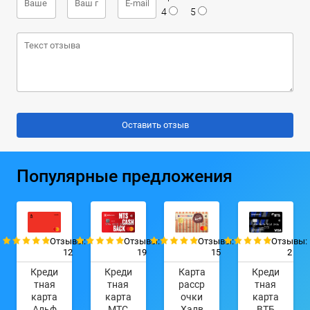
4
5
Популярные предложения
Отзывы:
Отзывы:
Отзывы:
Отзывы:
12
19
15
2
Креди
Креди
Карта
Креди
тная
тная
расср
тная
карта
карта
очки
карта
Альф
МТС
Халв
ВТБ