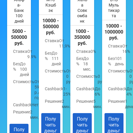
а-
Кэшб
а
Муль
Банк
эк
Совк
тикар
100
омба
та
10000 -
дней
нк
10000 -
500000
5000 -
1000 -
1000000
руб.
500000
350000
руб.
Ставка
От
руб.
руб.
11,9%
Ставка
От
Ставка
От
Ставка
0%
16%
Без
До
9.9%
%
111
Без
До
Без
101
Без
До
дней
%
18
%
день
%
100
мес.
Стоимость
От
Стоимость
О
дней
0
Стоимость
0
0
Стоимость
От
руб.
руб.
р
590
Cashback
1-
Cashback
До
Cashback
До
р./
25%
6%
4%
год
Решение
2
Решение
5
Решение
1
Cashback
Нет
мин.
мин.
ден
Решение
2
мин.
Полу
Полу
Полу
чить
чить
чить
Полу
деньг
деньг
деньг