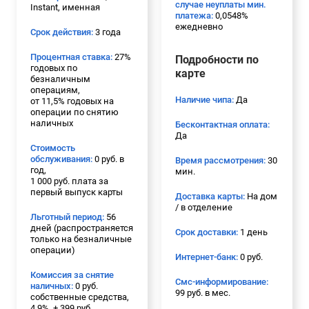
случае неуплаты мин.
Instant, именная
платежа:
0,0548%
ежедневно
Срок действия:
3 года
Процентная ставка:
27%
Подробности по
годовых по
карте
безналичным
операциям,
Наличие чипа:
Да
от 11,5% годовых на
операции по снятию
наличных
Бесконтактная оплата:
Да
Стоимость
обслуживания:
0 руб. в
Время рассмотрения:
30
год,
мин.
1 000 руб. плата за
первый выпуск карты
Доставка карты:
На дом
/ в отделение
Льготный период:
56
дней (распространяется
Срок доставки:
1 день
только на безналичные
операции)
Интернет-банк:
0 руб.
Комиссия за снятие
Смс-информирование:
наличных:
0 руб.
99 руб. в мес.
собственные средства,
4.9%, + 399 руб.