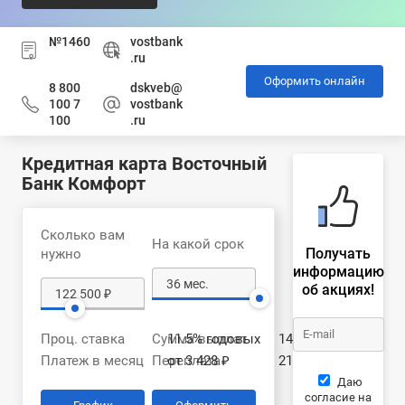
№1460
vostbank
.ru
Оформить онлайн
8 800
dskveb@
100 7
vostbank
100
.ru
Кредитная карта Восточный
Банк Комфорт
Сколько вам
На какой срок
Получать
нужно
информацию
об акциях!
Проц. ставка
Сумма выплат
11.5% годовых
144 217 ₽
Платеж в месяц
Переплата
от 3 428 ₽
21 717 ₽
Даю
согласие на