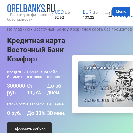
Вход
Меню
USD
EUR
ЦБ
ЦБ
Ваш гид по финансовой
Регистрац
92,92
103,22
безопасности
На главную
/
Восточный Банк
/
Кредитная карта без процентов
Кредитная карта
Восточный Банк
Комфорт
Кредитны
Процентна
Грейс
й лимит
я ставка
период
300000
От
До 56
руб.
11,5%
дней
Стоимость
Cashback
Решение
0 руб.
До 30%
30 мин.
Оформить сейчас