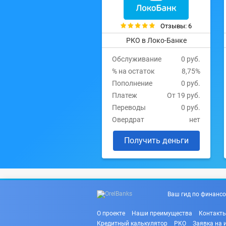
Отзывы: 6
РКО в Локо-Банке
Обслуживание
0 руб.
% на остаток
8,75%
Пополнение
0 руб.
Платеж
От 19 руб.
Переводы
0 руб.
Овердрат
нет
Получить деньги
Ваш гид по финансо
О проекте
Наши преимущества
Контакт
Кредитный калькулятор
РКО
Заявка на 