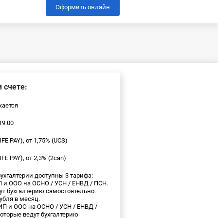
Оформить онлайн
 счете:
кается
19:00
IFE PAY), от 1,75% (UCS)
IFE PAY), от 2,3% (2can)
ухгалтерии доступны 3 тарифа:
П и ООО на ОСНО / УСН / ЕНВД / ПСН.
ут бухгалтерию самостоятельно.
убля в месяц.
ИП и ООО на ОСНО / УСН / ЕНВД /
оторые ведут бухгалтерию