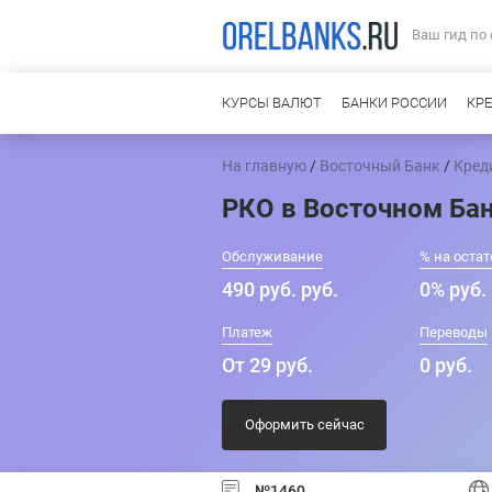
Ваш гид по
КУРСЫ ВАЛЮТ
БАНКИ РОССИИ
КР
На главную
/
Восточный Банк
/
Кред
РКО в Восточном Ба
Обслуживание
% на остат
490 руб. руб.
0% руб.
Платеж
Переводы
От 29 руб.
0 руб.
Оформить сейчас
№1460