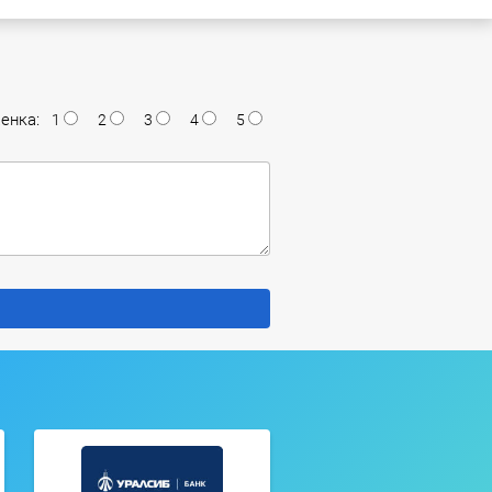
енка:
1
2
3
4
5