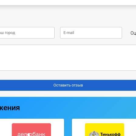
Оц
жения