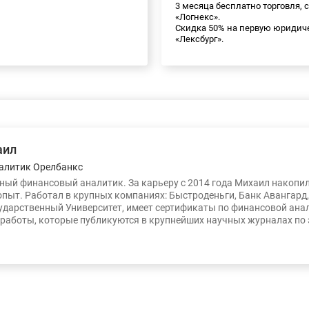
3 месяца бесплатно торговля, 
«Логнекс».
Скидка 50% на первую юридич
«Лексбург».
аил
алитик Орелбанкс
ый финансовый аналитик. За карьеру с 2014 года Михаил накопи
опыт. Работал в крупных компаниях: Быстроденьги, Банк Авангард
ударственный Университет, имеет сертификаты по финансовой ана
работы, которые публикуются в крупнейших научных журналах по