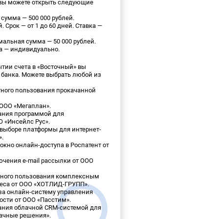
 вы можете открыть следующие
сумма — 500 000 рублей.
 Срок — от 1 до 60 дней. Ставка —
альная сумма — 50 000 рублей.
ка — индивидуально.
тии счета в «Восточный» вы
 банка. Можете выбрать любой из
тного пользования прокачанной
 ООО «Мегаплан».
ания программой для
О «Инсейлс Рус».
 выборе платформы для интернет-
».
 окно онлайн-доступа в Роспатент от
ючения e-mail рассылки от ООО
атного пользования комплексным
еса от ООО «ХОТЛИД-ГРУПП».
за онлайн-систему управления
сти от ООО «Пасстим».
ания облачной CRM-системой для
лачные решения».