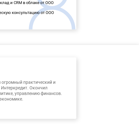
склад и CRM в облаке от ООО
ескую консультацию от ООО
л огромный практический и
, Интеркредит. Окончил
литике, управлению финансов.
 экономике.