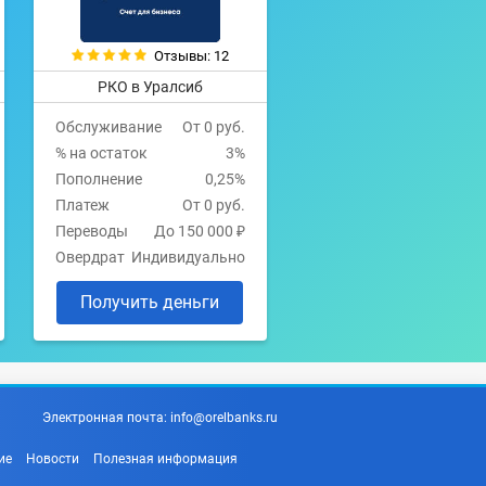
Отзывы: 12
РКО в Уралсиб
Обслуживание
От 0 руб.
% на остаток
3%
Пополнение
0,25%
Платеж
От 0 руб.
Переводы
До 150 000 ₽
Овердрат
Индивидуально
Получить деньги
Электронная почта:
info@orelbanks.ru
ие
Новости
Полезная информация