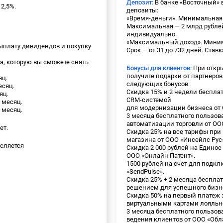
Депозит:
В банке «Восточный»
2,5%.
депозиты:
«Время-деньги». Минимальная 
Максимальная — 2 млрд рублей.
индивидуально.
«Максимальный доход». Миним
ыплату дивидендов и покупку
Срок — от 31 до 732 дней. Став
а, которую вы сможете снять
Бонусы для клиентов:
При откры
получите подарки от партнеров
яц.
следующих бонусов:
есяц.
Скидка 15% и 2 недели беспла
яц.
CRM-системой
 месяц.
для модернизации бизнеса от
 месяц.
3 месяца бесплатного пользов
автоматизации торговли от ОО
ет.
Скидка 25% на все тарифы при
магазина от ООО «Инсейлс Рус
сляется
Скидка 2 000 рублей на Единое
ООО «Онлайн Патент».
1500 рублей на счет для подкл
«SendPulse».
Скидка 25% + 2 месяца беспл
решением для успешного бизн
Скидка 50% на первый платеж 
виртуальными картами лояльно
3 месяца бесплатного пользов
ведения клиентов от ООО «Об