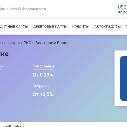
USD
 финансовой безопасности
92,92
ЕДИТНЫЕ КАРТЫ
ДЕБЕТОВЫЕ КАРТЫ
КРЕДИТЫ
АВТОКРЕДИТЫ
ит на карту
/ РКО в Восточном Банке
нке
ок
Пополнение
От 0,23%
Овердрат
От 13,5%
vostbank.ru