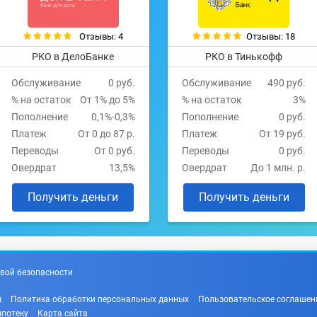
Отзывы: 4
Отзывы: 18
РКО в ДелоБанке
РКО в Тинькофф
Обслуживание
0 руб.
Обслуживание
490 руб.
% на остаток
От 1% до 5%
% на остаток
3%
Пополнение
0,1%-0,3%
Пополнение
0 руб.
Платеж
От 0 до 87 р.
Платеж
От 19 руб.
Переводы
От 0 руб.
Переводы
0 руб.
Овердрат
13,5%
Овердрат
До 1 млн. р.
Получить деньги
Получить деньги
вой безопасности
ы
Политика обработки персональных данных
Пользовательское соглашен
ипотеку
Карта сайта