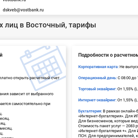
dskveb@vostbank.ru
х лиц в Восточный, тарифы
й
Подробности о расчетном
Корпоративная карта:
Не выпус
платно открыть расчетный счет
Операционный день:
С 08:00 до 
Торговый эквайринг:
От 1,55% (L
ния зависит от выбранного
Интернет-эквайринг:
От 1,55% (L
вается самостоятельно при
Бухгалтерия:
В рамках онлайн-б
ц.
«Интернет-бухгалтерия». Для И
месяц.
Для бизнесменов, которые вед
сяц.
Стоимость пакет услуг — 2083 р
 месяц.
«Интернет-бухгалтерия +». Для 
ц.
ПСН. Для предпринимателей, к