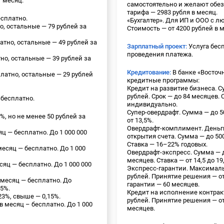
1 месяц.
самостоятельно и желают обез
тарифа — 2983 рубля в месяц.
есплатно.
«Бухгалтер». Для ИП и ООО с 
о, остальные — 79 рублей за
Стоимость — от 4200 рублей в 
атно, остальные — 49 рублей за
Зарплатный проект:
Услуга бес
проведения платежа.
тно, остальные — 39 рублей за
Кредитование:
В банке «Восто
латно, остальные — 29 рублей
кредитные программы:
Кредит на развитие бизнеса. С
рублей. Срок — до 84 месяцев.
 бесплатно.
индивидуально.
Супер-овердрафт. Сумма — до 50
5%, но не менее 50 рублей за
от 13,5%.
Овердрафт-комплимент. Деньг
яц — бесплатно. До 1 000 000
открытия счета. Сумма — до 500
Ставка — 16–22% годовых.
месяц — бесплатно. До 1 000
Овердрафт-экспресс. Сумма — д
месяцев. Ставка — от 14,5 до 19,
есяц — бесплатно. До 1 000 000
Экспресс-гарантии. Максималь
рублей. Принятие решения — о
 месяц — бесплатно. До
гарантии — 60 месяцев.
15%.
Кредит на исполнение контрак
,23%, свыше — 0,15%.
рублей. Принятие решения — от 
в месяц – бесплатно. До 1 000
месяцев.