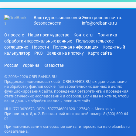
Ваш гид по финансовой
Электронная почта:
безопасности
info@orelbanks.ru
О проекте
Наши преимущества
Контакты
Политика
обработки персональных данных
Пользовательское
соглашение
Новости
Полезная информация
Кредитный
калькулятор
РКО
Заявка на ипотеку
Карта сайта
Россия
Украина
Казахстан
© 2008–2026 ORELBANKS.RU.
Продолжая использовать сайт ORELBANKS.RU, вы даете согласие
на обработку файлов cookie, пользовательских данных в целях
функционирования сайта, проведения ретаргетинга и проведения
статистических исследований и обзоров. Если вы не хотите, чтобы
ваши данные обрабатывались, покиньте сайт.
ИНН 7713620673, ОГРН 5077746801820. 127549, г. Москва, ул.
Пришвина, д. 8, к. 2. Бесплатный контактный номер: 8 (800) 600-64-
04.
При использовании материалов сайта гиперссылка на orelbanks.ru
обязательна.