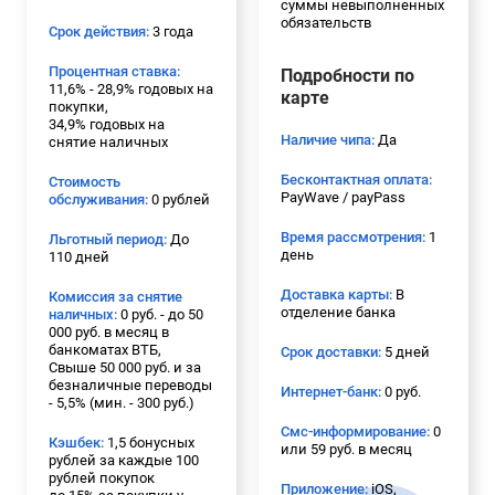
суммы невыполненных
обязательств
Срок действия:
3 года
Процентная ставка:
Подробности по
11,6% - 28,9% годовых на
карте
покупки,
34,9% годовых на
Наличие чипа:
Да
снятие наличных
Бесконтактная оплата:
Стоимость
PayWave / payPass
обслуживания:
0 рублей
Время рассмотрения:
1
Льготный период:
До
день
110 дней
Доставка карты:
В
Комиссия за снятие
отделение банка
наличных:
0 руб. - до 50
000 руб. в месяц в
банкоматах ВТБ,
Срок доставки:
5 дней
Свыше 50 000 руб. и за
безналичные переводы
Интернет-банк:
0 руб.
- 5,5% (мин. - 300 руб.)
Смс-информирование:
0
Кэшбек:
1,5 бонусных
или 59 руб. в месяц
рублей за каждые 100
рублей покупок
Приложение:
iOS,