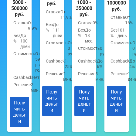
5000 -
1000 -
1000000
руб.
500000
350000
руб.
Ставка
От
руб.
руб.
11,9%
Ставка
От
Ставка
От
Ставка
0%
16%
Без
До
9.9%
%
111
Без
До
Без
101
Без
До
дней
%
18
%
день
%
100
мес.
Стоимость
От
Стоимость
О
дней
0
Стоимость
0
0
Стоимость
От
руб.
руб.
р
590
Cashback
1-
Cashback
До
Cashback
До
р./
25%
6%
4%
год
Решение
2
Решение
5
Решение
1
Cashback
Нет
мин.
мин.
ден
Решение
2
мин.
Полу
Полу
Полу
чить
чить
чить
Полу
деньг
деньг
деньг
чить
и
и
и
деньг
и