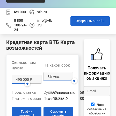
№1000
vtb.ru
8 800
info@vtb
Оформить онлайн
100-24-
.ru
24
Кредитная карта ВТБ Карта
возможностей
Сколько вам
На какой срок
Получать
нужно
информацию
об акциях!
Проц. ставка
Сумма выплат
11.6% годовых
583 524 ₽
Платеж в месяц
Переплата
от 13 883 ₽
88 524 ₽
Даю
согласие на
График
Оформить
обработку
платежей
онлайн