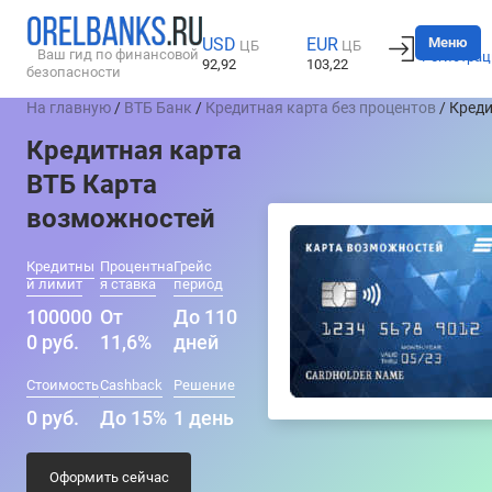
Вход
Меню
USD
EUR
ЦБ
ЦБ
Ваш гид по финансовой
Регистрац
92,92
103,22
безопасности
На главную
/
ВТБ Банк
/
Кредитная карта без процентов
/ Кред
Кредитная карта
ВТБ Карта
возможностей
Кредитны
Процентна
Грейс
й лимит
я ставка
период
100000
От
До 110
0 руб.
11,6%
дней
Стоимость
Cashback
Решение
0 руб.
До 15%
1 день
Оформить сейчас