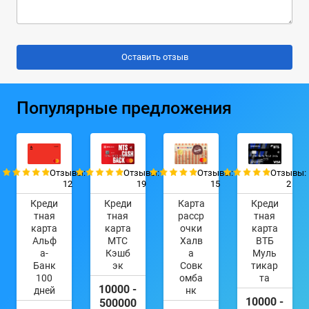
Популярные предложения
Отзывы:
Отзывы:
Отзывы:
Отзывы:
12
19
15
2
Креди
Креди
Карта
Креди
тная
тная
расср
тная
карта
карта
очки
карта
Альф
МТС
Халв
ВТБ
а-
Кэшб
а
Муль
Банк
эк
Совк
тикар
100
омба
та
10000 -
дней
нк
10000 -
500000