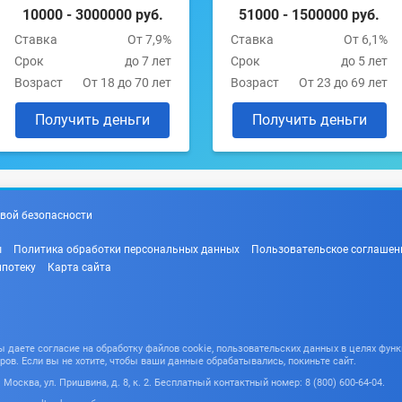
10000 - 3000000 руб.
51000 - 1500000 руб.
Ставка
От 7,9%
Ставка
От 6,1%
Срок
до 7 лет
Срок
до 5 лет
Возраст
От 18 до 70 лет
Возраст
От 23 до 69 лет
Получить деньги
Получить деньги
вой безопасности
ы
Политика обработки персональных данных
Пользовательское соглашен
ипотеку
Карта сайта
даете согласие на обработку файлов cookie, пользовательских данных в целях функ
ров. Если вы не хотите, чтобы ваши данные обрабатывались, покиньте сайт.
Москва, ул. Пришвина, д. 8, к. 2. Бесплатный контактный номер: 8 (800) 600-64-04.