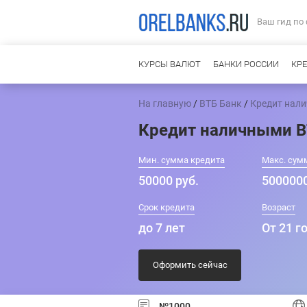
Ваш гид по
КУРСЫ ВАЛЮТ
БАНКИ РОССИИ
КР
На главную
/
ВТБ Банк
/
Кредит нал
Кредит наличными 
Мин. сумма кредита
Макс. сум
50000 руб.
5000000
Срок кредита
Возраст
до 7 лет
От 21 г
Оформить сейчас
№1000