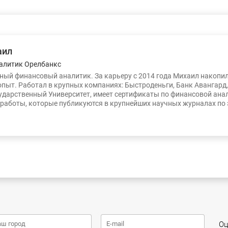
аил
алитик Орелбанкс
ый финансовый аналитик. За карьеру с 2014 года Михаил накопи
опыт. Работал в крупных компаниях: Быстроденьги, Банк Авангард
ударственный Университет, имеет сертификаты по финансовой ана
работы, которые публикуются в крупнейших научных журналах по
Оц