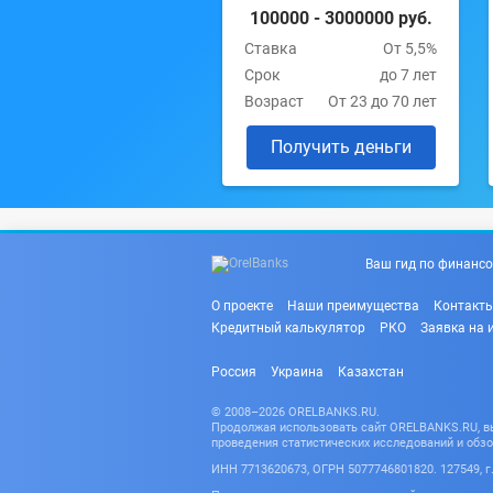
100000 - 3000000 руб.
Ставка
От 5,5%
Срок
до 7 лет
Возраст
От 23 до 70 лет
Получить деньги
Ваш гид по финансо
О проекте
Наши преимущества
Контакт
Кредитный калькулятор
РКО
Заявка на 
Россия
Украина
Казахстан
© 2008–2026 ORELBANKS.RU.
Продолжая использовать сайт ORELBANKS.RU, вы 
проведения статистических исследований и обзо
ИНН 7713620673, ОГРН 5077746801820. 127549, г. 