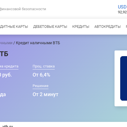
USD
 финансовой безопасности
92,92
ЕДИТНЫЕ КАРТЫ
ДЕБЕТОВЫЕ КАРТЫ
КРЕДИТЫ
АВТОКРЕДИТЫ
ичными
/ Кредит наличными ВТБ
ВТБ
ма кредита
Проц. ставка
 руб.
От 6,4%
Решение
ода
От 2 минут
vtb.ru