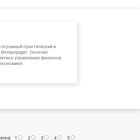
л огромный практический и
, Интеркредит. Окончил
литике, управлению финансов.
 экономике.
енка:
1
2
3
4
5