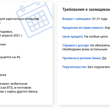
Требования к заемщика
 для зарплатных клиентов,
Возраст заёмщика:
От 21 года
х
Кредитная история клиента:
Хор
 годовых,
 апреля 2021 г.
Цель кредита:
На любые цели
ении
Справки о доходе:
Не обязатель
Необходимо всем остальным
ышается на 4%
Прописка в регионе банка:
Да
Поручительство:
Без поручител
анка
комат, мобильное
ссах ВТБ, в почтовом
м с карты другого банка,