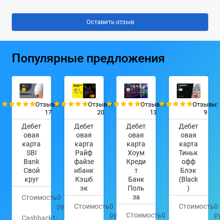
Популярные предложения
Отзывы:
Отзывы:
Отзывы:
Отзывы:
17
20
13
9
Дебет
Дебет
Дебет
Дебет
овая
овая
овая
овая
карта
карта
карта
карта
SBI
Райф
Хоум
Тиньк
Bank
файзе
Креди
офф
Свой
нбанк
т
Блэк
круг
Кэшб
Банк
(Black
эк
Поль
)
за
Стоимость
0
руб.
Стоимость
0
Стоимость
0
руб.
Стоимость
0
р
Cashback
1-