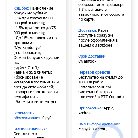
сбережениям в размере
Кэшбэк:
Начисление
1-3% к ставке в
бонусных рублей:
зависимости от оборота
- 1% при тратах до 30
по карте.
000 руб. в месяц;
- 1,5% при тратах до 75
Доставка:
Карта
000 руб. в месяц;
доступна сразу же
- До 15% за покупки по
после оформления в
программе
вашем смартфоне
"Мультибонус"
(multibonus.ru);
Срок доставки:
Обмен бонусных рублей
Смартфон
на:
- рубли (1 к 1);
- авиа и ж/д билеты;
Перевод средств:
- бронирование
Бесплатно на сумму до
номеров в гостиницах и
100 000 руб. с
аренда автомобилей;
использованием
- товары из каталогов и
Системы быстрых
сертификаты;
платежей в ВТБ Онлайн
- билеты в кинотеатры.
Приложение:
Apple,
Стоимость
Android
обслуживания:
0 руб.
Смс-информирование:
Снятие наличных:
-
59 руб. в месяц
Бесплатно в