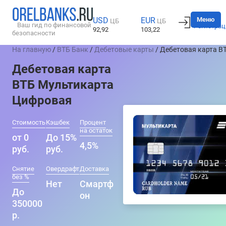
Вход
Меню
USD
EUR
ЦБ
ЦБ
Ваш гид по финансовой
Регистрац
92,92
103,22
безопасности
На главную
/
ВТБ Банк
/
Дебетовые карты
/ Дебетовая карта В
Дебетовая карта
ВТБ Мультикарта
Цифровая
Стоимость
Кэшбек
Процент
на остаток
от 0
До 15%
4,5%
руб.
руб.
Снятие
Овердрафт
Доставка
без %
Нет
Смартф
До
он
350000
р.