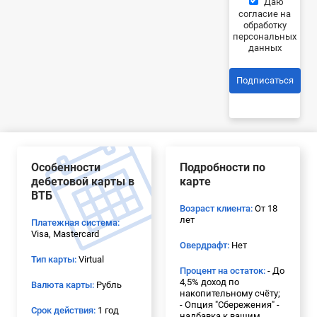
Даю
согласие на
обработку
персональных
данных
Подписаться
Особенности
Подробности по
дебетовой карты в
карте
ВТБ
Возраст клиента:
От 18
лет
Платежная система:
Visa, Mastercard
Овердрафт:
Нет
Тип карты:
Virtual
Процент на остаток:
- До
4,5% доход по
Валюта карты:
Рубль
накопительному счёту;
- Опция "Сбережения" -
Срок действия:
1 год
надбавка к вашим