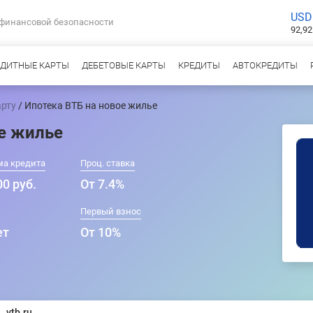
USD
 финансовой безопасности
92,92
ЕДИТНЫЕ КАРТЫ
ДЕБЕТОВЫЕ КАРТЫ
КРЕДИТЫ
АВТОКРЕДИТЫ
арту
/ Ипотека ВТБ на новое жилье
е жилье
ма кредита
Проц. ставка
0 руб.
От 7.4%
Первый взнос
ет
От 10%
vtb.ru