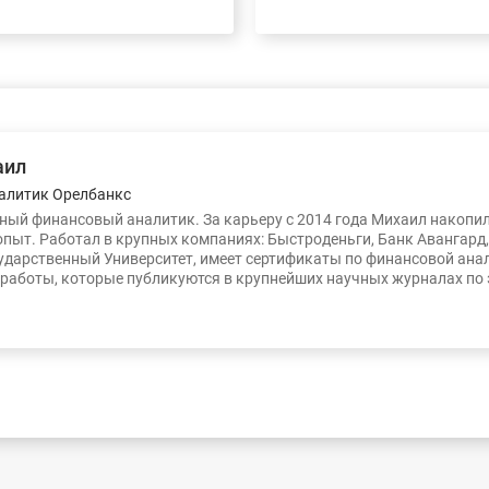
аил
алитик Орелбанкс
ый финансовый аналитик. За карьеру с 2014 года Михаил накопи
опыт. Работал в крупных компаниях: Быстроденьги, Банк Авангард
ударственный Университет, имеет сертификаты по финансовой ана
работы, которые публикуются в крупнейших научных журналах по