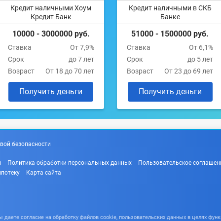
Кредит наличными Хоум
Кредит наличными в СКБ
Кредит Банк
Банке
10000 - 3000000 руб.
51000 - 1500000 руб.
Ставка
От 7,9%
Ставка
От 6,1%
Срок
до 7 лет
Срок
до 5 лет
Возраст
От 18 до 70 лет
Возраст
От 23 до 69 лет
Получить деньги
Получить деньги
вой безопасности
ы
Политика обработки персональных данных
Пользовательское соглашен
ипотеку
Карта сайта
даете согласие на обработку файлов cookie, пользовательских данных в целях функ