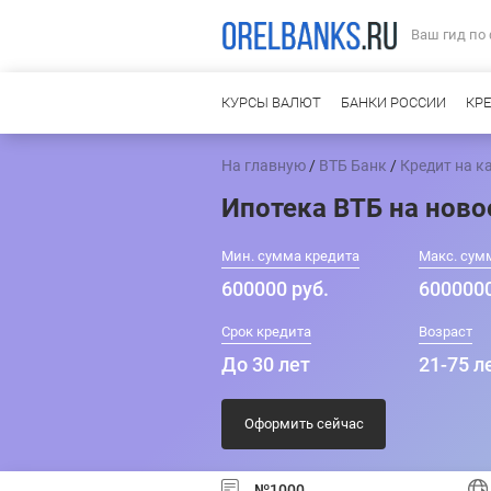
Ваш гид по
КУРСЫ ВАЛЮТ
БАНКИ РОССИИ
КР
На главную
/
ВТБ Банк
/
Кредит на к
Ипотека ВТБ на ново
Мин. сумма кредита
Макс. сум
600000 руб.
6000000
Срок кредита
Возраст
До 30 лет
21-75 л
Оформить сейчас
№1000