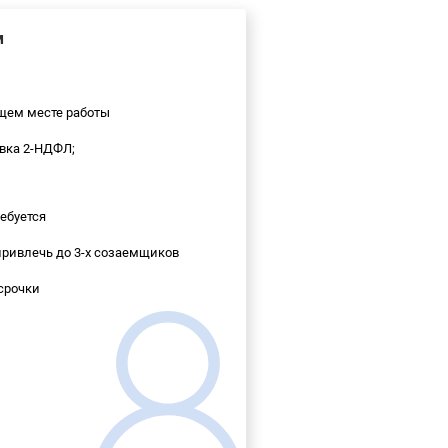
м
ущем месте работы
вка 2-НДФЛ;
ебуется
ривлечь до 3-х созаемщиков
срочки