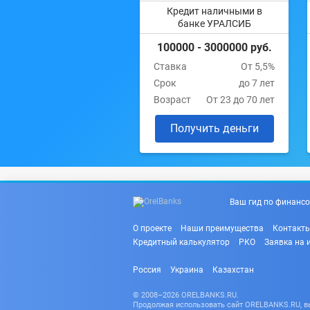
Кредит наличными в
банке УРАЛСИБ
100000 - 3000000 руб.
Ставка
От 5,5%
Срок
до 7 лет
Возраст
От 23 до 70 лет
Получить деньги
Ваш гид по финансо
О проекте
Наши преимущества
Контакт
Кредитный калькулятор
РКО
Заявка на 
Россия
Украина
Казахстан
© 2008–2026 ORELBANKS.RU.
Продолжая использовать сайт ORELBANKS.RU, вы 