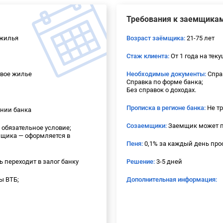
Требования к заемщика
 жилья
Возраст заёмщика:
21-75 лет
Стаж клиента:
От 1 года на тек
овое жилье
Необходимые документы:
Спра
Справка по форме банка;
Без справок о доходах.
Прописка в регионе банка:
Не тр
нии банка
Созаемщики:
Заемщик может п
 обязательное условие;
мщика — оформляется в
Пеня:
0,1% за каждый день про
переходит в залог банку
Решение:
3-5 дней
ы ВТБ;
Дополнительная информация: