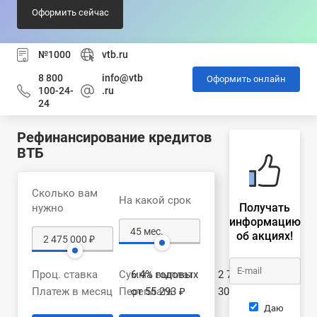
Оформить сейчас
№1000
vtb.ru
8 800
info@vtb
Оформить онлайн
100-24-
.ru
24
Рефинансирование кредитов
ВТБ
Сколько вам
На какой срок
Получать
нужно
информацию
об акциях!
Проц. ставка
Сумма выплат
6.4% годовых
2 778 600 ₽
Платеж в месяц
Переплата
от 55 293 ₽
303 600 ₽
Даю