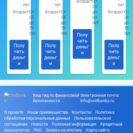
Возраст
От
лет
лет
лет
23
Возраст
От
Возраст
От
до
Возраст
От
23
18
69
20
до
до
лет
до
70
70
70
лет
лет
лет
Полу
чить
Полу
Полу
Полу
деньг
чить
чить
чить
и
деньг
деньг
деньг
и
и
и
Ваш гид по финансовой
Электронная почта:
безопасности
info@orelbanks.ru
О проекте
Наши преимущества
Контакты
Политика
обработки персональных данных
Пользовательское
соглашение
Новости
Полезная информация
Кредитный
калькулятор
РКО
Заявка на ипотеку
Карта сайта