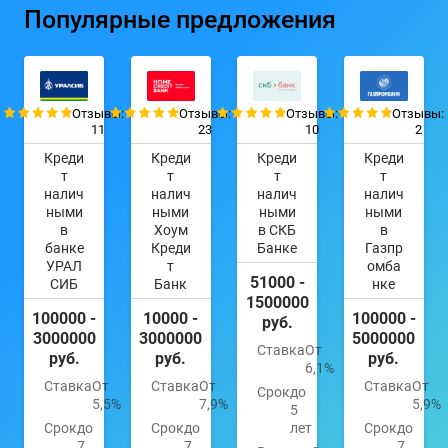
Популярные предложения
Отзывы:
Отзывы:
Отзывы:
Отзывы:
11
23
10
2
Креди
Креди
Креди
Креди
т
т
т
т
налич
налич
налич
налич
ными
ными
ными
ными
в
Хоум
в СКБ
в
банке
Креди
Банке
Газпр
УРАЛ
т
омба
51000 -
СИБ
Банк
нке
1500000
100000 -
10000 -
100000 -
руб.
3000000
3000000
5000000
Ставка
От
руб.
руб.
руб.
6,1%
Ставка
От
Ставка
От
Ставка
От
Срок
до
5,5%
7,9%
5,9%
5
Срок
до
Срок
до
лет
Срок
до
7
7
7