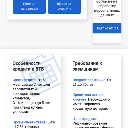
согласие на
График
Оформить
обработку
платежей
онлайн
персональных
данных
Подписаться
Особенности
Требования к
кредита в ВТБ
заемщикам
Срок кредита:
От 6
Возраст заёмщика:
От
месяцев до 7 лет для
21 до 70 лет
зарплатных и
корпоративных
Кредитная история
клиентов,
клиента:
Необходимо
От 6 месяцев до 5 лет
иметь хорошую
при стандартных
кредитную историю
условиях
Цель кредита:
Процентная ставка:
6,4%
Рефинансирование
- 17,6% годовых,
кредитов других банков