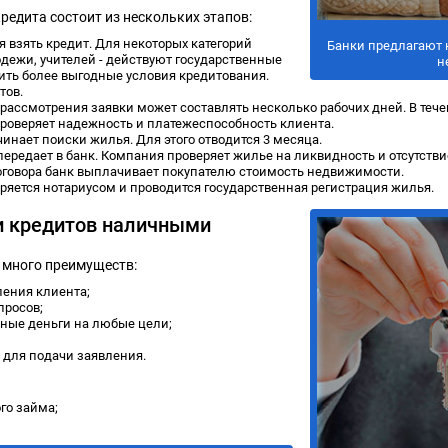
едита состоит из нескольких этапов:
я взять кредит. Для некоторых категорий
Банки предлагают 
дежи, учителей - действуют государственные
н
ть более выгодные условия кредитования.
тов.
 рассмотрения заявки может составлять несколько рабочих дней. В тече
роверяет надежность и платежеспособность клиента.
инает поиски жилья. Для этого отводится 3 месяца.
ередает в банк. Компания проверяет жилье на ликвидность и отсутстви
оговора банк выплачивает покупателю стоимость недвижимости.
ряется нотариусом и проводится государственная регистрация жилья.
и кредитов наличными
 много преимуществ:
ления клиента;
просов;
ные деньги на любые цели;
для подачи заявления.
го займа;