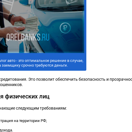
лог авто - это оптимальное решение в случае,
а заемщику срочно требуются деньги.
редитования. Это позволит обеспечить безопасность и прозрачно
мошенников.
я физических лиц
вечающие следующим требованиям:
трация на территории РФ;
дохода.