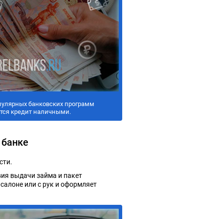
пулярных банковских программ
тся кредит наличными.
 банке
сти.
ия выдачи займа и пакет
салоне или с рук и оформляет