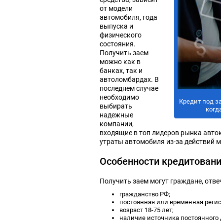
от модели
автомобиля, года
выпуска и
физического
состояния.
Получить заем
можно как в
банках, так и
автоломбардах. В
последнем случае
необходимо
Кредит под за
выбирать
когд
надежные
компании,
входящие в топ лидеров рынка авток
утраты автомобиля из-за действий 
Особенности кредитовани
Получить заем могут граждане, от
гражданство РФ;
постоянная или временная регис
возраст 18-75 лет;
наличие источника постоянного 