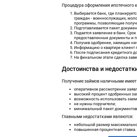
Процедура оформления ипотечного кр
Выбирается банк, где планируетс
граждан - военнослужащих, моло
программы, позволяющие получи
Подготавливается пакет докумен
Подается заявление в банк. Срок
предоставленные документы и п
Получив одобрение, заемщик нач
Информацию о квартире клиент п
После подписания кредитного д
На финальном этапе сделка заве
Достоинства и недостатк
Получение займов наличными имеет
оперативное рассмотрение заяв
высокий процент одобренных за
возможность использовать заем
не нужны поручители;
минимальный пакет документов 
Главными недостатками являются:
небольшой размер максимально
повышенная процентная ставка.