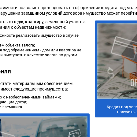
ижимости позволяет претендовать на оформление кредита под мале
 нарушении заемщиком условий договора имущество может перейти 
ть коттедж, квартиру, земельный участок.
ания к объектам недвижимости:
ожность реализовать имущество в случае
м объекта залога;
 под обременением - дом или квартира не
и выступать в качестве залога по другим
биля
 стать материальным обеспечением.
 имеет следующие преимущества:
ию с необеспеченными займами;
дающие доход;
и заемщика.
Кредит под зал
получить 