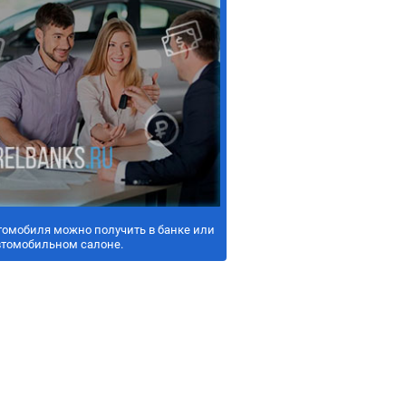
томобиля можно получить в банке или
втомобильном салоне.