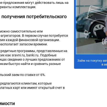
е предложения могут действовать лишь на
арианты комплектации.
 получения потребительского
 можно самостоятельно или
грегаторов. В первом случае потребуется
вия каждой финансовой организации.
 располагает запасом времени.
 кредитные программы, представленные на
х как sravni.ru, banki.ru. Подобные
ицах сведения о лучших предложениях от
Займ на покупку ав
икам быстро найти и сравнить разные
в а
льский заем по ставке от 6%.
предлагаются клиентам, которые
латных карт или имеют открытый счет в
имости