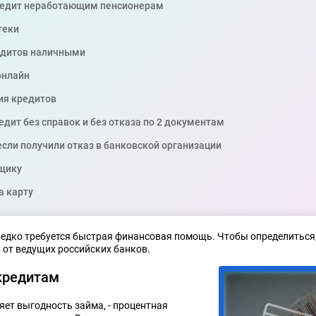
кредит неработающим пенсионерам
теки
едитов наличными
онлайн
ия кредитов
дит без справок и без отказа по 2 документам
если получили отказ в банковской организации
щику
а карту
едко требуется быстрая финансовая помощь. Чтобы определиться, 
 от ведущих российских банков.
кредитам
ет выгодность займа, - процентная