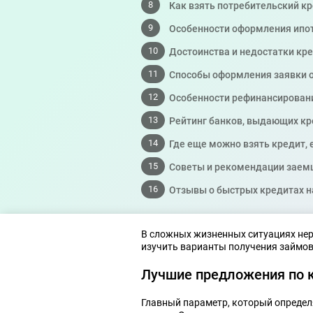
Как взять потребительский 
Особенности оформления ипо
Достоинства и недостатки кр
Способы оформления заявки 
Особенности рефинансирован
Рейтинг банков, выдающих кре
Где еще можно взять кредит, 
Советы и рекомендации заем
Отзывы о быстрых кредитах н
В сложных жизненных ситуациях нер
изучить варианты получения займов
Лучшие предложения по 
Главный параметр, который определя