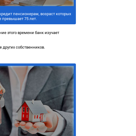
кредит пенсионерам, возраст которых
е превышает 75 лет.
ние этого времени банк изучает
е других собственников.