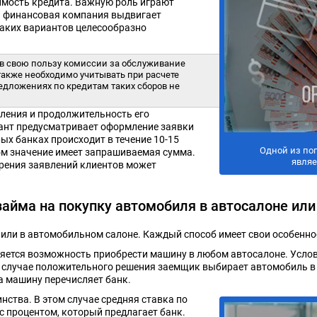
оимость кредита. Важную роль играют
и финансовая компания выдвигает
аких вариантов целесообразно
 в свою пользу комиссии за обслуживание
также необходимо учитывать при расчете
едложениях по кредитам таких сборов не
вления и продолжительность его
ант предусматривает оформление заявки
ых банках происходит в течение 10-15
Одной из по
том значение имеет запрашиваемая сумма.
являе
рения заявлений клиентов может
айма на покупку автомобиля в автосалоне или
 или в автомобильном салоне. Каждый способ имеет свои особенно
яется возможность приобрести машину в любом автосалоне. Услов
 случае положительного решения заемщик выбирает автомобиль в 
а машину перечисляет банк.
нства. В этом случае средняя ставка по
с процентом, который предлагает банк.