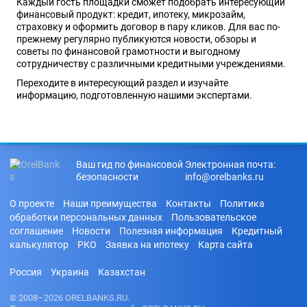
Каждый гость площадки сможет подобрать интересующий
финансовый продукт: кредит, ипотеку, микрозайм,
страховку и оформить договор в пару кликов. Для вас по-
прежнему регулярно публикуются новости, обзоры и
советы по финансовой грамотности и выгодному
сотрудничеству с различными кредитными учреждениями.
Переходите в интересующий раздел и изучайте
информацию, подготовленную нашими экспертами.
Ваш гид по финансовой
Электронная почта:
безопасности
info@orelbanks.ru
О проекте
Наши преимущества
Контакты
Политика
обработки персональных данных
Пользовательское
соглашение
Новости
Полезная информация
Кредитный
калькулятор
РКО
Заявка на ипотеку
Карта сайта
Россия
Украина
Казахстан
© 2008–2026 ORELBANKS.RU.