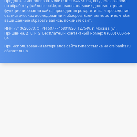
Продолжая использовать сайт ORELBANKS.RU, вы даете согласие
на обработку файлов cookie, пользовательских данных в целях
функционирования сайта, проведения ретаргетинга и проведения
статистических исследований и обзоров. Если вы не хотите, чтобы
ваши данные обрабатывались, покиньте сайт.
ИНН 7713620673, ОГРН 5077746801820. 127549, г. Москва, ул.
Пришвина, д. 8, к. 2. Бесплатный контактный номер: 8 (800) 600-64-
04.
При использовании материалов сайта гиперссылка на orelbanks.ru
обязательна.