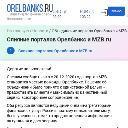
Вход
Меню
USD
EUR
ЦБ
ЦБ
Ваш гид по финансовой
Регистрац
92,92
103,22
безопасности
На главную
/
Новости
/ Объединение портала Орелбанкс и MZB.
Слияние порталов Орелбанкс и MZB.ru
Слияние порталов Орелбанкс и MZB.ru
Дорогие пользователи!
Спешим сообщить, что с 20.12.2020 года портал MZB
становится частью команды Орелбанкс. Решение об
объединении было принято с единственной целью –
предоставить клиентам максимально качественный
сервис, всестороннее сопровождение.
Оба ресурса являются ведущими онлайн-агрегаторами
финансовых услуг России, поэтому пользователи могут
быть уверены в том, что предоставленная информация
актуальная и достоверная.