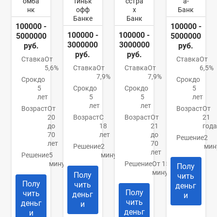
омба
Тиньк
сстра
а-
нк
офф
х
Банк
Банке
Банк
100000 -
100000 -
100000 -
100000 -
5000000
5000000
3000000
3000000
руб.
руб.
руб.
руб.
Ставка
От
Ставка
От
5,6%
Ставка
От
Ставка
От
6,5%
7,9%
7,9%
Срок
до
Срок
до
5
Срок
до
Срок
до
5
лет
5
5
лет
лет
лет
Возраст
От
Возраст
От
20
Возраст
С
Возраст
От
21
до
18
21
года
70
лет
до
Решение
2
лет
70
Решение
2
мин
лет
Решение
5
минуты
минут
Решение
От 15
Полу
минут
Полу
чить
Полу
чить
деньг
Полу
чить
деньг
и
чить
деньг
и
деньг
и