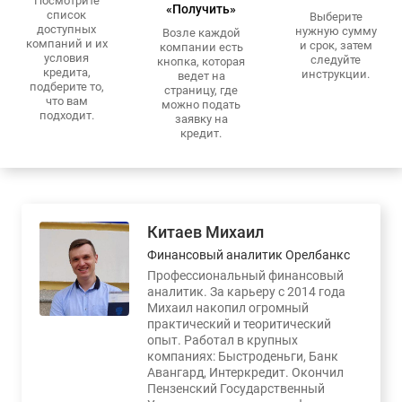
Посмотрите
«Получить»
список
Выберите
доступных
нужную сумму
Возле каждой
компаний и их
и срок, затем
компании есть
условия
следуйте
кнопка, которая
кредита,
инструкции.
ведет на
подберите то,
страницу, где
что вам
можно подать
подходит.
заявку на
кредит.
Китаев Михаил
Финансовый аналитик Орелбанкс
Профессиональный финансовый
аналитик. За карьеру с 2014 года
Михаил накопил огромный
практический и теоритический
опыт. Работал в крупных
компаниях: Быстроденьги, Банк
Авангард, Интеркредит. Окончил
Пензенский Государственный