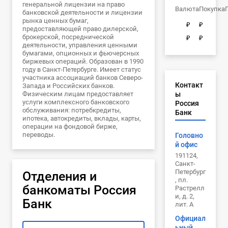
генеральной лицензии на право
Валюта
Покупка
банковской деятельности и лицензии
рынка ценных бумаг,
₽
₽
предоставляющей право дилерской,
брокерской, посреднической
₽
₽
деятельности, управления ценными
бумагами, опционных и фьючерсных
биржевых операций. Образован в 1990
году в Санкт-Петербурге. Имеет статус
участника ассоциаций банков Северо-
Контакт
Запада и Российских банков.
Физическим лицам предоставляет
ы
услуги комплексного банковского
Россия
обслуживания: потребкредиты,
Банк
ипотека, автокредиты, вклады, карты,
операции на фондовой бирже,
переводы.
Головно
й офис
191124,
Санкт-
Петербург
Отделения и
, пл.
банкоматы Россия
Растрелл
и, д. 2,
Банк
лит. А
Официал
ьный