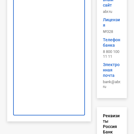
сайт
abr.ru
Лицензи
я
№328
Телефон
банка
8 800 100
11 11
Электро
нная
почта
bank@abr.
ru
Реквизи
ты
Россия
Банк