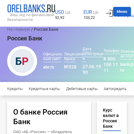
Вход
Меню
USD
EUR
ЦБ
ЦБ
Ваш гид по финансовой
Регистрац
92,92
103,22
безопасности
На главную
/ Россия Банк
Россия Банк
Дата
Телефон:
Электр
регистраци
Официаль
Лицензия
ая почт
и:
8 800
ный сайт:
банка:
bank@a
100 11
27.06.19
abr.ru
№328
ru
11
90
Кредиты
Кредитные карты
Дебетовые карты
Автокредиты
О банке Россия
Курс
валют в
Банк
Россия
Банк
ОАО «АБ «Россия» — обладатель