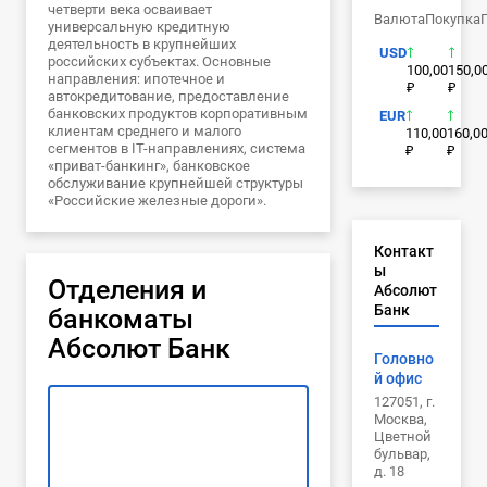
четверти века осваивает
Валюта
Покупка
универсальную кредитную
деятельность в крупнейших
USD
российских субъектах. Основные
100,00
150,0
направления: ипотечное и
₽
₽
автокредитование, предоставление
банковских продуктов корпоративным
EUR
клиентам среднего и малого
110,00
160,0
сегментов в IT-направлениях, система
₽
₽
«приват-банкинг», банковское
обслуживание крупнейшей структуры
«Российские железные дороги».
Контакт
ы
Отделения и
Абсолют
Банк
банкоматы
Абсолют Банк
Головно
й офис
127051, г.
Москва,
Цветной
бульвар,
д. 18