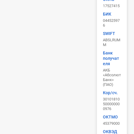
17527415
БИК
04452597
6
SWIFT
ABSLRUM
M
Банк
получат
еля
АКБ
«Абсолют
Банк»
(ПАО)
Кор/сч.
30101810
50000000
0976
ОКТМО
45379000
ОКВЭД