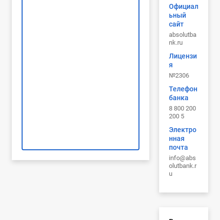
Официал
ьный
сайт
absolutba
nk.ru
Лицензи
я
№2306
Телефон
банка
8 800 200
200 5
Электро
нная
почта
info@abs
olutbank.r
u