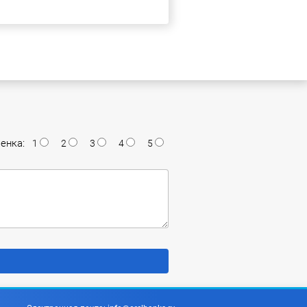
енка:
1
2
3
4
5