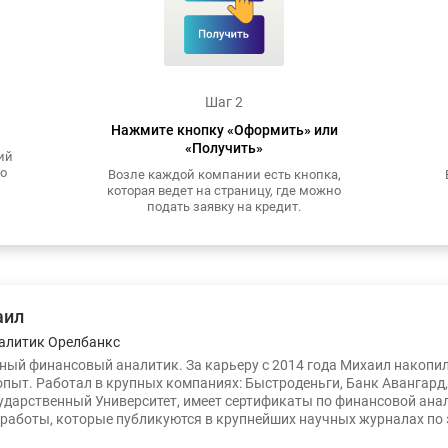
Шаг 2
Нажмите кнопку «Оформить» или
«Получить»
ий
то
Возле каждой компании есть кнопка,
которая ведет на страницу, где можно
подать заявку на кредит.
аил
алитик Орелбанкс
ый финансовый аналитик. За карьеру с 2014 года Михаил накопи
опыт. Работал в крупных компаниях: Быстроденьги, Банк Авангард
ударственный Университет, имеет сертификаты по финансовой ана
работы, которые публикуются в крупнейших научных журналах по