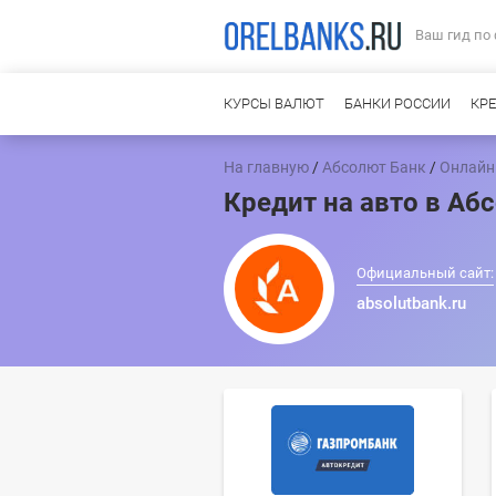
Ваш гид по
КУРСЫ ВАЛЮТ
БАНКИ РОССИИ
КР
На главную
/
Абсолют Банк
/
Онлайн
Кредит на авто в Аб
Официальный сайт:
absolutbank.ru