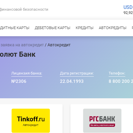
USD
 финансовой безопасности
92,92
ЕДИТНЫЕ КАРТЫ
ДЕБЕТОВЫЕ КАРТЫ
КРЕДИТЫ
АВТОКРЕДИТЫ
 заявка на автокредит
/ Автокредит
солют Банк
Лицензия банка:
Дата регистрации:
Телефон:
№2306
22.04.1993
8 800 200 