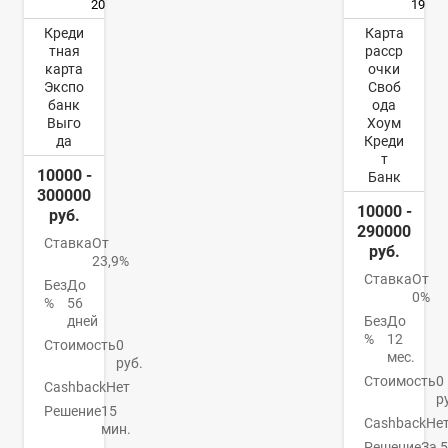
20
19
Креди
Карта
тная
расср
карта
очки
Экспо
Своб
банк
ода
Выго
Хоум
да
Креди
т
10000 -
Банк
300000
10000 -
руб.
290000
Ставка
От
руб.
23,9%
Ставка
От
Без
До
0%
%
56
дней
Без
До
%
12
Стоимость
0
мес.
руб.
Стоимость
0
Cashback
Нет
р
Решение
15
Cashback
Не
мин.
Решение
За 5