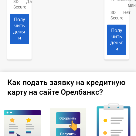
3D
Да
мин
Secure
3D
Нет
Secure
Полу
чить
Полу
деньг
чить
и
деньг
и
Как подать заявку на кредитную
карту на сайте Орелбанкс?