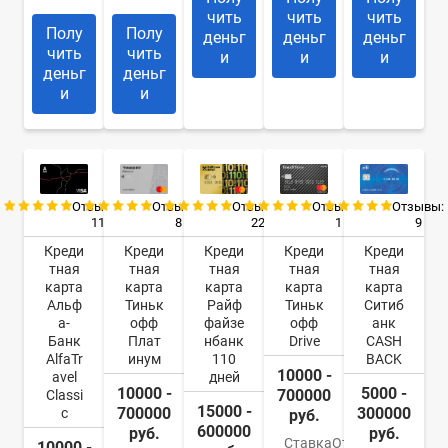
чить
чить
чить
Полу
Полу
деньг
деньг
деньг
чить
чить
и
и
и
деньг
деньг
и
и
Отзывы:
Отзывы:
Отзывы:
Отзывы:
Отзывы:
11
8
22
9
1
Креди
Креди
Креди
Креди
Креди
тная
тная
тная
тная
тная
карта
карта
карта
карта
карта
Альф
Тиньк
Райф
Ситиб
Тиньк
а-
офф
файзе
анк
офф
Банк
Плат
нбанк
CASH
Drive
AlfaTr
инум
110
BACK
10000 -
avel
дней
10000 -
5000 -
700000
Classi
15000 -
700000
300000
c
руб.
600000
руб.
руб.
Ставка
От
10000 -