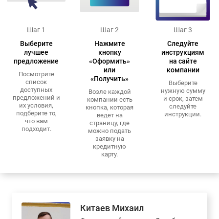
Шаг 1
Шаг 2
Шаг 3
Выберите
Нажмите
Следуйте
лучшее
кнопку
инструкциям
предложение
«Оформить»
на сайте
или
компании
Посмотрите
«Получить»
список
Выберите
доступных
нужную сумму
Возле каждой
предложений и
и срок, затем
компании есть
их условия,
следуйте
кнопка, которая
подберите то,
инструкции.
ведет на
что вам
страницу, где
подходит.
можно подать
заявку на
кредитную
карту.
Китаев Михаил