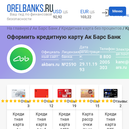
Вход
Меню
USD
EUR
ЦБ
ЦБ
Ваш гид по финансовой
Регистрац
92,92
103,22
безопасности
На главную
/
Ак Барс Банк
/
Кредитная карта без процентов
/ К
Оформить кредитную карту Ак Барс Банк
Дата
Телефон:
Электр
регистраци
Официаль
Лицензия
ая почт
и:
8 800
ный сайт:
банка:
kanc@
2005
29.11.19
akbars.ru
№2590
ars.ru
303
93
Отзывы:
Отзывы:
Отзывы:
Отзывы:
Отзывы:
3
12
19
15
2
Креди
Креди
Креди
Карта
Креди
тная
тная
тная
расср
тная
карта
карта
карта
очки
карта