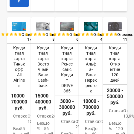
и
Отзывы:
Отзывы:
Отзывы:
Отзывы:
Отзывы:
17
8
6
4
11
Креди
Креди
Креди
Креди
Креди
тная
тная
тная
тная
тная
карта
карта
карта
карта
карта
Тиньк
Восто
Ренес
Альф
Откр
офф
чный
санс
а-
ытие
All
Банк
Креди
Банк
120
Airline
Cash-
т
Перек
дней
s
back
DRIVE
ресто
20000 -
365
к
10000 -
15000 -
500000
3000 -
10000 -
700000
400000
руб.
300000
700000
руб.
руб.
Ставка
От
руб.
руб.
Ставка
От
Ставка
24%
13,9
15%
Ставка
От
Ставка
23.99%
Без
До
Без
До
23.9%
Без
55
%
56
Без
До
%
120