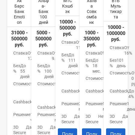
Ак
Альф
МТС
Халв
ВТБ
Барс
а-
Кэшб
а
Муль
Банк
Банк
эк
Совк
тикар
Emoti
100
омба
та
10000 -
on
дней
нк
10000 -
500000
31000 -
5000 -
1000 -
1000000
руб.
500000
500000
350000
руб.
Ставка
От
руб.
руб.
руб.
11,9%
Ставка
От
Ставка
От
Ставка
От
Ставка
0%
16%
Без
До
17,9%
9.9%
%
111
Без
До
Без
101
Без
До
Без
До
дней
%
18
%
день
%
55
%
100
мес.
Стоимость
От
Стоимость
О
дней
дней
0
Стоимость
0
0
Стоимость
От
Стоимость
От
руб.
руб.
р
0
590
Cashback
1-
Cashback
До
Cashback
До
руб.
р./
25%
6%
4%
год
Cashback
До
Решение
2
Решение
5
Решение
1
5%
Cashback
Нет
мин.
мин.
ден
Решение
1
Решение
2
3D
Да
3D
Нет
3D
Да
час
мин.
Secure
Secure
Secure
3D
Да
3D
Да
Secure
Secure
Полу
Полу
Полу