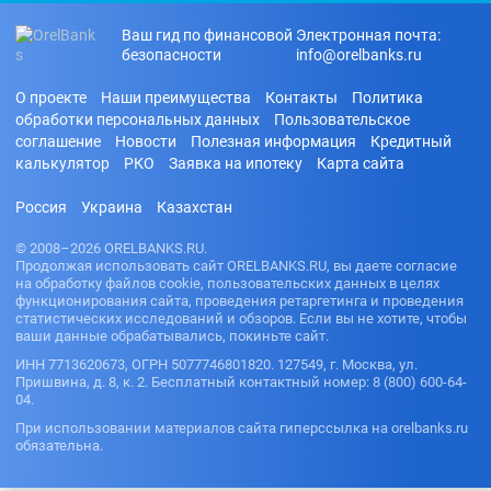
Ваш гид по финансовой
Электронная почта:
безопасности
info@orelbanks.ru
О проекте
Наши преимущества
Контакты
Политика
обработки персональных данных
Пользовательское
соглашение
Новости
Полезная информация
Кредитный
калькулятор
РКО
Заявка на ипотеку
Карта сайта
Россия
Украина
Казахстан
© 2008–2026 ORELBANKS.RU.
Продолжая использовать сайт ORELBANKS.RU, вы даете согласие
на обработку файлов cookie, пользовательских данных в целях
функционирования сайта, проведения ретаргетинга и проведения
статистических исследований и обзоров. Если вы не хотите, чтобы
ваши данные обрабатывались, покиньте сайт.
ИНН 7713620673, ОГРН 5077746801820. 127549, г. Москва, ул.
Пришвина, д. 8, к. 2. Бесплатный контактный номер: 8 (800) 600-64-
04.
При использовании материалов сайта гиперссылка на orelbanks.ru
обязательна.