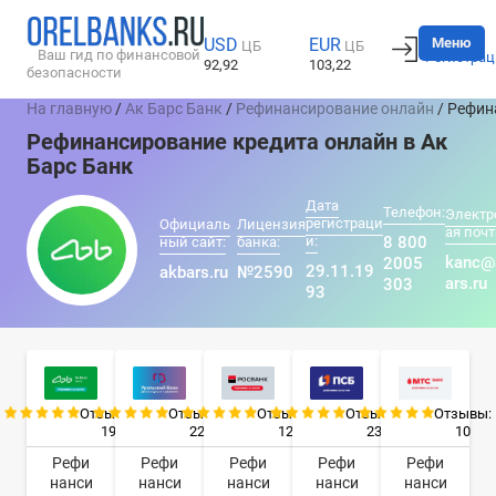
Вход
Меню
USD
EUR
ЦБ
ЦБ
Ваш гид по финансовой
Регистрац
92,92
103,22
безопасности
На главную
/
Ак Барс Банк
/
Рефинансирование онлайн
/ Рефин
Рефинансирование кредита онлайн в Ак
Барс Банк
Дата
Телефон:
Электр
регистраци
Официаль
Лицензия
ая почт
и:
8 800
ный сайт:
банка:
kanc@
2005
29.11.19
akbars.ru
№2590
ars.ru
303
93
Отзывы:
Отзывы:
Отзывы:
Отзывы:
Отзывы:
19
22
12
23
10
Рефи
Рефи
Рефи
Рефи
Рефи
нанси
нанси
нанси
нанси
нанси