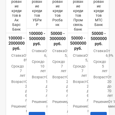
рован
рован
рован
рован
рован
ие
ие
ие
ие
ие
креди
креди
креди
креди
креди
тов в
тов
тов
тов
тов
Ак
УБРи
Росба
Пром
МТС
Барс
Р
нк
связь
Банк
Банк
банк
100000 -
50000 -
50000 -
100000 -
50000 -
5000000
3000000
5000000
2000000
5000000
руб.
руб.
руб.
руб.
руб.
Ставка
От
Ставка
От
Ставка
От
Ставка
От
6,3%
5,9%
Ставка
От
6,9%
8%
5,5%
Срок
до
Срок
до
Срок
до
Срок
до
10
7
Срок
до
5
7
лет
лет
7
лет
лет
лет
Возраст
От
Возраст
От
Возраст
От
Возраст
От
19
22
Возраст
От
20
21
до
до
23
до
до
75
65
до
70
65
лет
лет
65
лет
лет
лет
Решение
За 15
Решение
До
Решение
От 
Решение
15
минут
1
Решение
За 5
мин
мин
дня
минут