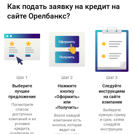
Как подать заявку на кредит на
сайте Орелбанкс?
Шаг 1
Шаг 2
Шаг 3
Выберите
Нажмите
Следуйте
лучшее
кнопку
инструкциям
предложение
«Оформить»
на сайте
или
компании
Посмотрите
«Получить»
список
Выберите
доступных
нужную сумму
Возле каждой
компаний и их
и срок, затем
компании есть
условия
следуйте
кнопка, которая
кредита,
инструкции.
ведет на
подберите то,