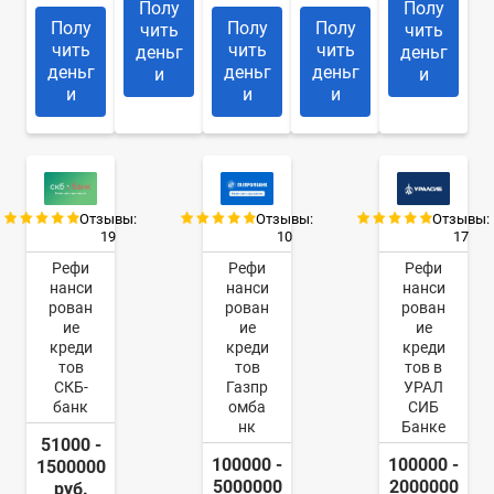
Полу
Полу
Полу
Полу
Полу
чить
чить
чить
чить
чить
деньг
деньг
деньг
деньг
деньг
и
и
и
и
и
Отзывы:
Отзывы:
Отзывы:
19
10
17
Рефи
Рефи
Рефи
нанси
нанси
нанси
рован
рован
рован
ие
ие
ие
креди
креди
креди
тов
тов
тов в
СКБ-
Газпр
УРАЛ
банк
омба
СИБ
нк
Банке
51000 -
100000 -
100000 -
1500000
5000000
2000000
руб.