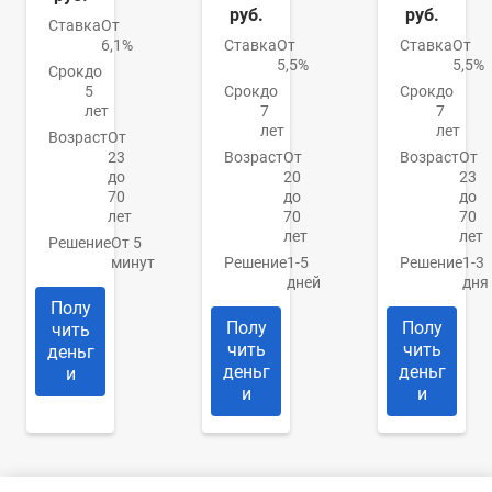
руб.
руб.
Ставка
От
6,1%
Ставка
От
Ставка
От
5,5%
5,5%
Срок
до
5
Срок
до
Срок
до
лет
7
7
лет
лет
Возраст
От
23
Возраст
От
Возраст
От
до
20
23
70
до
до
лет
70
70
лет
лет
Решение
От 5
минут
Решение
1-5
Решение
1-3
дней
дня
Полу
Полу
Полу
чить
чить
чить
деньг
деньг
деньг
и
и
и