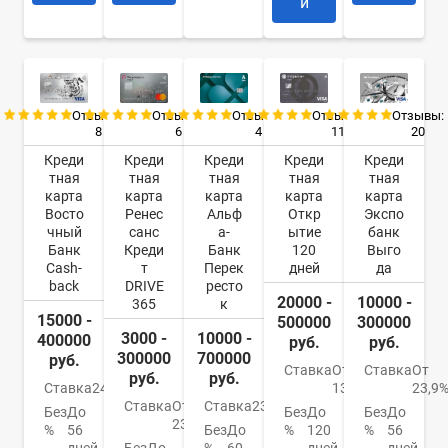
и
Отзывы:
Отзывы:
Отзывы:
Отзывы:
Отзывы:
8
6
4
11
20
Креди
Креди
Креди
Креди
Креди
тная
тная
тная
тная
тная
карта
карта
карта
карта
карта
Восто
Ренес
Альф
Откр
Экспо
чный
санс
а-
ытие
банк
Банк
Креди
Банк
120
Выго
Cash-
т
Перек
дней
да
back
DRIVE
ресто
20000 -
10000 -
365
к
15000 -
500000
300000
3000 -
10000 -
400000
руб.
руб.
300000
700000
руб.
Ставка
От
Ставка
От
руб.
руб.
Ставка
24%
13,9%
23,9
Ставка
От
Ставка
23.99%
Без
До
Без
До
Без
До
23.9%
%
56
Без
До
%
120
%
56