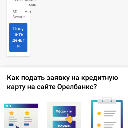
мин.
3D
Нет
Secure
Полу
чить
деньг
и
Как подать заявку на кредитную
карту на сайте Орелбанкс?