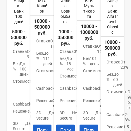
Альф
МТС
Халв
ВТБ
Альф
а-
Кэшб
а
Муль
а-
Банк
эк
Совк
тикар
Банк
100
омба
та
AlfaTr
10000 -
дней
нк
avel
10000 -
500000
Classi
5000 -
1000 -
1000000
c
руб.
500000
350000
руб.
Ставка
От
10000 -
руб.
руб.
11,9%
Ставка
От
500000
Ставка
От
Ставка
0%
16%
Без
До
руб.
9.9%
%
111
Без
До
Без
101
Ставка
От
Без
До
дней
%
18
%
день
23%
%
100
мес.
Стоимость
От
Стоимость
От
дней
Без
До
0
Стоимость
0
0
%
60
Стоимость
От
руб.
руб.
руб.
дней
590
Cashback
1-
Cashback
До
Cashback
До
р./
Стоимость
О
25%
6%
4%
год
9
Решение
2
Решение
5
Решение
1
р.
Cashback
Нет
мин.
мин.
день
г
Решение
2
3D
Да
3D
Нет
3D
Да
Cashback
2-
мин.
Secure
Secure
Secure
8%
3D
Да
Решение
1-5
Secure
Полу
Полу
Полу