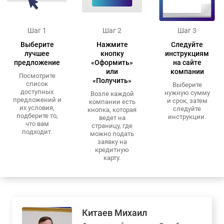
Шаг 1
Шаг 2
Шаг 3
Выберите
Нажмите
Следуйте
лучшее
кнопку
инструкциям
предложение
«Оформить»
на сайте
или
компании
Посмотрите
«Получить»
список
Выберите
доступных
нужную сумму
Возле каждой
предложений и
и срок, затем
компании есть
их условия,
следуйте
кнопка, которая
подберите то,
инструкции.
ведет на
что вам
страницу, где
подходит.
можно подать
заявку на
кредитную
карту.
Китаев Михаил