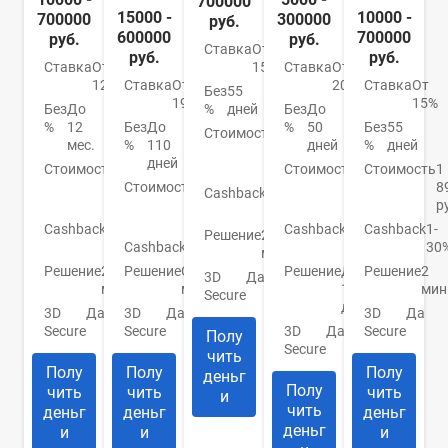
700000
15000 -
10000 -
700000
300000
руб.
600000
700000
руб.
руб.
Ставка
От
руб.
руб.
Ставка
От
Ставка
От
15%
12%
Ставка
От
20.9%
Ставка
От
Без
55
19%
15%
Без
До
Без
До
%
дней
%
12
Без
До
%
50
Без
55
Стоимость
990
мес.
%
110
дней
%
дней
руб./
дней
Стоимость
0
Стоимость
До
Стоимость
1
год
руб./
Стоимость
От
950
8
Cashback
1-
год
0
руб.
р
30%
руб.
Cashback
До
Cashback
До
Cashback
1-
Решение
2
30%
Cashback
Нет
10%
30
мин.
Решение
2
Решение
От 2
Решение
До
Решение
2
3D
Да
мин.
мин.
1
мин
Secure
дня
3D
Да
3D
Да
3D
Да
Secure
Secure
3D
Да
Secure
Полу
Secure
чить
Полу
Полу
Полу
деньг
Полу
чить
чить
чить
и
чить
деньг
деньг
деньг
деньг
и
и
и