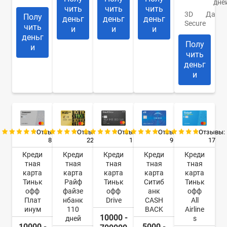
дне
чить
чить
чить
3D
Да
Полу
деньг
деньг
деньг
Secure
чить
и
и
и
деньг
Полу
и
чить
деньг
и
Отзывы:
Отзывы:
Отзывы:
Отзывы:
Отзывы:
8
22
9
17
1
Креди
Креди
Креди
Креди
Креди
тная
тная
тная
тная
тная
карта
карта
карта
карта
карта
Тиньк
Райф
Ситиб
Тиньк
Тиньк
офф
файзе
анк
офф
офф
Плат
нбанк
CASH
All
Drive
инум
110
BACK
Airline
10000 -
дней
s
10000 -
5000 -