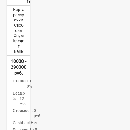
19
Карта
расср
очки
Своб
ода
Хоум
Креди
т
Банк
10000 -
290000
руб.
Ставка
От
0%
Без
До
%
12
мес.
Стоимость
0
руб.
Cashback
Нет
Решение
За 5