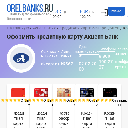
Вход
Меню
USD
EUR
ЦБ
ЦБ
Ваш гид по финансовой
Регистрац
92,92
103,22
безопасности
На главную
/
Акцепт Банк
/
Кредитная карта без процентов
/ К
Оформить кредитную карту Акцепт Банк
Дата
Телефон:
Электр
регистраци
Официаль
Лицензия
ая почт
и:
8 800
ный сайт:
банка:
mail@
100 27
02.02.20
akcept.ru
№567
ept.ru
37
00
Отзывы:
Отзывы:
Отзывы:
Отзывы:
Отзывы:
12
19
15
2
11
Креди
Креди
Карта
Креди
Креди
тная
тная
расср
тная
тная
карта
карта
очки
карта
карта