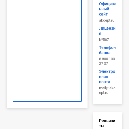
Официал
ьный
сайт
akcept.ru
Лицензи
я
№567
Телефон
банка
8 800 100
27 37
Электро
нная
почта
mail@akc
ept.ru
Реквизи
ты