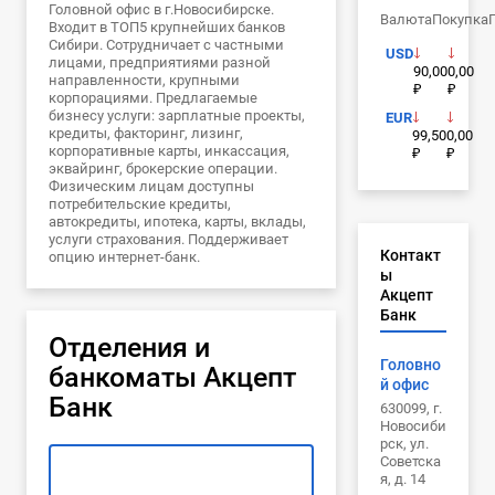
Головной офис в г.Новосибирске.
Валюта
Покупка
Входит в ТОП5 крупнейших банков
Сибири. Сотрудничает с частными
USD
лицами, предприятиями разной
90,00
0,00
направленности, крупными
₽
₽
корпорациями. Предлагаемые
бизнесу услуги: зарплатные проекты,
EUR
кредиты, факторинг, лизинг,
99,50
0,00
корпоративные карты, инкассация,
₽
₽
эквайринг, брокерские операции.
Физическим лицам доступны
потребительские кредиты,
автокредиты, ипотека, карты, вклады,
услуги страхования. Поддерживает
Контакт
опцию интернет-банк.
ы
Акцепт
Банк
Отделения и
Головно
банкоматы Акцепт
й офис
Банк
630099, г.
Новосиби
рск, ул.
Советска
я, д. 14