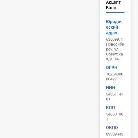
Акцепт
Банк
Юридич
еский
адрес
630099, г.
Новосиби
рск, ул.
Советска
я, д. 14
ОГРН
10254000
00427
ИНН
54051147
81
КПП
54060100
1
ОКПО
09309443