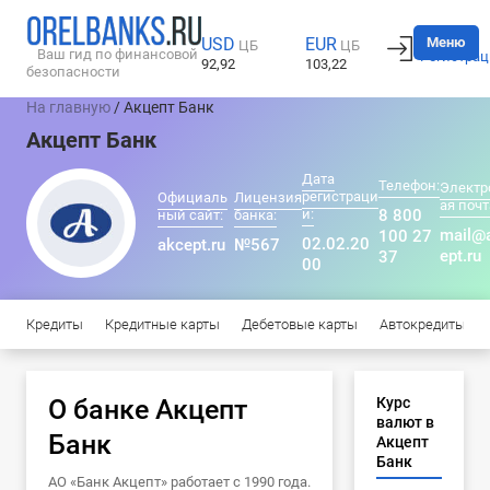
Вход
Меню
USD
EUR
ЦБ
ЦБ
Ваш гид по финансовой
Регистрац
92,92
103,22
безопасности
На главную
/ Акцепт Банк
Акцепт Банк
Дата
Телефон:
Электр
регистраци
Официаль
Лицензия
ая почт
и:
8 800
ный сайт:
банка:
mail@
100 27
02.02.20
akcept.ru
№567
ept.ru
37
00
Кредиты
Кредитные карты
Дебетовые карты
Автокредиты
О банке Акцепт
Курс
валют в
Банк
Акцепт
Банк
АО «Банк Акцепт» работает с 1990 года.