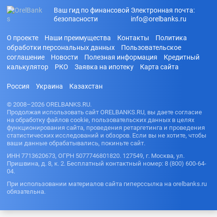
Ваш гид по финансовой
Электронная почта:
безопасности
info@orelbanks.ru
О проекте
Наши преимущества
Контакты
Политика
обработки персональных данных
Пользовательское
соглашение
Новости
Полезная информация
Кредитный
калькулятор
РКО
Заявка на ипотеку
Карта сайта
Россия
Украина
Казахстан
© 2008–2026 ORELBANKS.RU.
Продолжая использовать сайт ORELBANKS.RU, вы даете согласие
на обработку файлов cookie, пользовательских данных в целях
функционирования сайта, проведения ретаргетинга и проведения
статистических исследований и обзоров. Если вы не хотите, чтобы
ваши данные обрабатывались, покиньте сайт.
ИНН 7713620673, ОГРН 5077746801820. 127549, г. Москва, ул.
Пришвина, д. 8, к. 2. Бесплатный контактный номер: 8 (800) 600-64-
04.
При использовании материалов сайта гиперссылка на orelbanks.ru
обязательна.