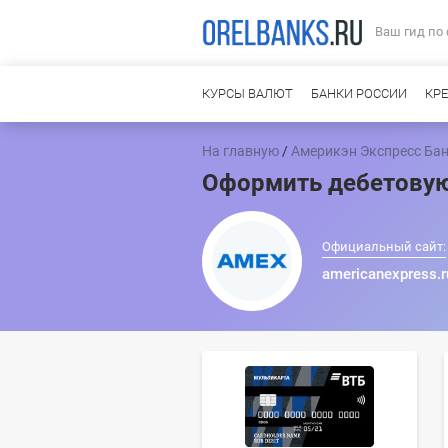
Ваш гид по
КУРСЫ ВАЛЮТ
БАНКИ РОССИИ
КР
На главную
/
Америкэн Экспресс Ба
Оформить дебетовую
Официальный сайт:
americanexpress.r