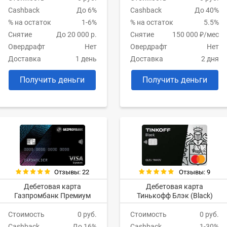
Cashback
До 6%
Cashback
До 40%
% на остаток
1-6%
% на остаток
5.5%
Снятие
До 20 000 р.
Снятие
150 000 ₽/мес
Овердрафт
Нет
Овердрафт
Нет
Доставка
1 день
Доставка
2 дня
Получить деньги
Получить деньги
Отзывы: 22
Отзывы: 9
Дебетовая карта
Дебетовая карта
Газпромбанк Премиум
Тинькофф Блэк (Black)
Стоимость
0 руб.
Стоимость
0 руб.
Cashback
До 16%
Cashback
1-30%