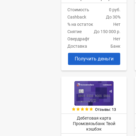
Стоимость
0 руб.
Cashback
До 30%
% на остаток
Нет
Снятие
До 150 000 р.
Овердрафт
Нет
Доставка
Банк
Получить деньги
Отзывы: 13
Дебетовая карта
Промсвязьбанк Твой
кэшбэк