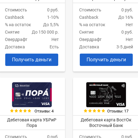
Стоимость
0 руб.
Стоимость
0 руб.
Cashback
1-10%
Cashback
До 16%
% на остаток
До 5,5%
% на остаток
Нет
Снятие
До 150 000 р.
Снятие
0 руб.
Овердрафт
Нет
Овердрафт
Нет
Доставка
Есть
Доставка
3-5 дней
Получить деньги
Получить деньги
Отзывы: 4
Отзывы: 17
Дебетовая карта УБРиР
Дебетовая карта ВостОк
Пора
Восточный Банк
Стоимость
0 руб.
Стоимость
0 руб.