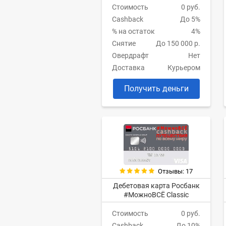
Стоимость
0 руб.
Cashback
До 5%
% на остаток
4%
Снятие
До 150 000 р.
Овердрафт
Нет
Доставка
Курьером
Получить деньги
Отзывы: 17
Дебетовая карта Росбанк
#МожноВСЁ Classic
Стоимость
0 руб.
Cashback
До 10%