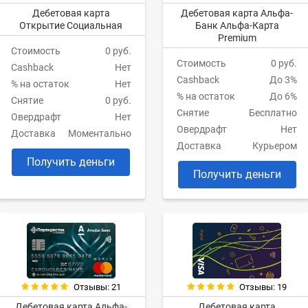
Дебетовая карта
Дебетовая карта Альфа-
Открытие Социальная
Банк Альфа-Карта
Premium
Стоимость
0 руб.
Стоимость
0 руб.
Cashback
Нет
Cashback
До 3%
% на остаток
Нет
% на остаток
До 6%
Снятие
0 руб.
Снятие
Бесплатно
Овердрафт
Нет
Овердрафт
Нет
Доставка
Моментально
Доставка
Курьером
Получить деньги
Получить деньги
Отзывы: 21
Отзывы: 19
Дебетовая карта Альфа-
Дебетовая карта