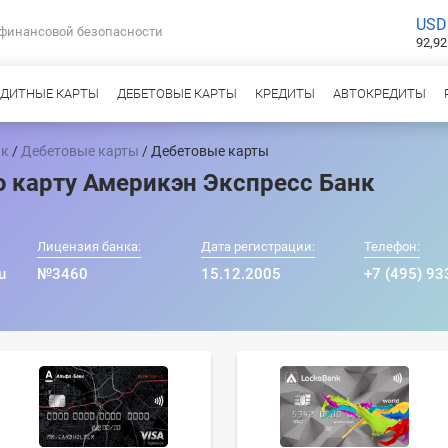
USD
 финансовой безопасности
92,92
ЕДИТНЫЕ КАРТЫ
ДЕБЕТОВЫЕ КАРТЫ
КРЕДИТЫ
АВТОКРЕДИТЫ
нк
/
Дебетовые карты
/ Дебетовые карты
 карту Америкэн Экспресс Банк
Лицензия банка:
Дата регистрации:
Телефон:
u
№3460
15.12.2005
+7 (495) 93