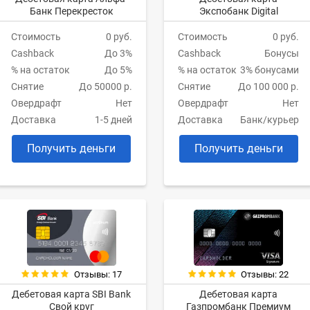
Банк Перекресток
Экспобанк Digital
Стоимость
0 руб.
Стоимость
0 руб.
Cashback
До 3%
Cashback
Бонусы
% на остаток
До 5%
% на остаток
3% бонусами
Снятие
До 50000 р.
Снятие
До 100 000 р.
Овердрафт
Нет
Овердрафт
Нет
Доставка
1-5 дней
Доставка
Банк/курьер
Получить деньги
Получить деньги
Отзывы: 17
Отзывы: 22
Дебетовая карта SBI Bank
Дебетовая карта
Свой круг
Газпромбанк Премиум