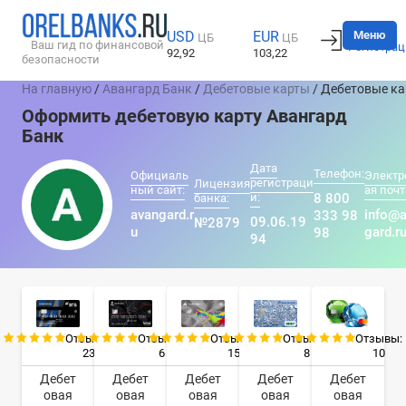
Вход
Меню
USD
EUR
ЦБ
ЦБ
Ваш гид по финансовой
Регистрац
92,92
103,22
безопасности
На главную
/
Авангард Банк
/
Дебетовые карты
/ Дебетовые к
Оформить дебетовую карту Авангард
Банк
Дата
Телефон:
Официаль
Электр
регистраци
Лицензия
ный сайт:
ая почт
и:
8 800
банка:
avangard.r
info@
333 98
09.06.19
№2879
u
gard.r
98
94
Отзывы:
Отзывы:
Отзывы:
Отзывы:
Отзывы:
23
6
15
8
10
Дебет
Дебет
Дебет
Дебет
Дебет
овая
овая
овая
овая
овая