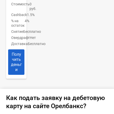
Стоимость
0
руб.
Cashback
1.5%
% на
4%
остаток
Снятие
Бесплатно
Овердрафт
Нет
Доставка
Бесплатно
Полу
чить
деньг
и
Как подать заявку на дебетовую
карту на сайте Орелбанкс?