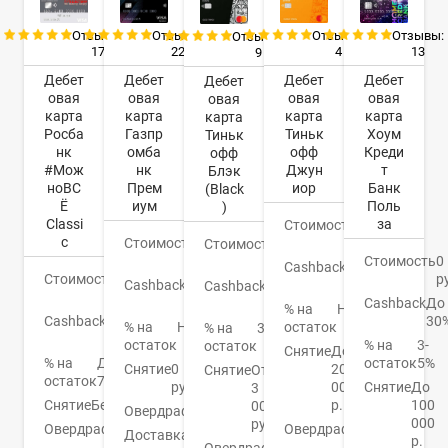
Отзывы:
Отзывы:
Отзывы:
Отзывы:
Отзывы:
17
22
4
13
9
Дебет
Дебет
Дебет
Дебет
Дебет
овая
овая
овая
овая
овая
карта
карта
карта
карта
карта
Росба
Газпр
Тиньк
Хоум
Тиньк
нк
омба
офф
Креди
офф
#Мож
нк
Джун
т
Блэк
ноВС
Прем
иор
Банк
(Black
Ё
иум
Поль
)
Classi
за
Стоимость
0
c
Стоимость
0
руб.
Стоимость
0
руб.
Стоимость
0
руб.
Cashback
1-
Стоимость
0
р
Cashback
До
30%
Cashback
1-
руб.
16%
Cashback
До
30%
% на
Нет
Cashback
До
30
% на
Нет
остаток
% на
3,5%
10%
остаток
% на
3-
остаток
Снятие
До
% на
До
остаток
5%
Снятие
0
20
Снятие
От
остаток
7%
руб.
000
Снятие
До
3
Снятие
Бесплатно
р.
100
000
Овердрафт
Нет
000
руб.
Овердрафт
Нет
Овердрафт
Нет
Доставка
3-5
р.
Овердрафт
Есть