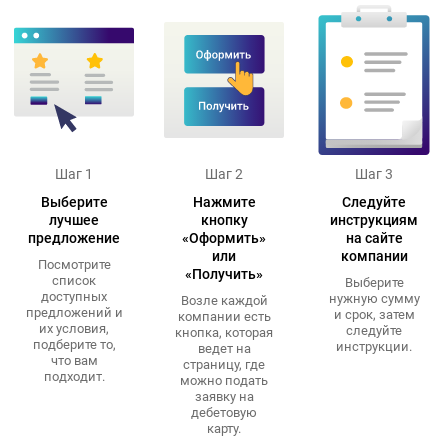
Шаг 1
Шаг 2
Шаг 3
Выберите
Нажмите
Следуйте
лучшее
кнопку
инструкциям
предложение
«Оформить»
на сайте
или
компании
Посмотрите
«Получить»
список
Выберите
доступных
нужную сумму
Возле каждой
предложений и
и срок, затем
компании есть
их условия,
следуйте
кнопка, которая
подберите то,
инструкции.
ведет на
что вам
страницу, где
подходит.
можно подать
заявку на
дебетовую
карту.