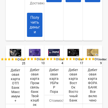
Доставка
Банк/
курьер
Полу
чить
деньг
и
Отзывы:
Отзывы:
Отзывы:
Отзывы:
Отзывы:
13
4
17
9
25
Дебет
Дебет
Дебет
Дебет
Дебет
овая
овая
овая
овая
овая
карта
карта
карта
карта
карта
Пром
УБРи
Вост
ФОРА
ОТП
связь
Р
Ок
БАНК
Банк
банк
Пора
Восто
Все
Макс
Твой
чный
вклю
имум
кэшб
Банк
чено
+
Стоимость
0
эк
руб.