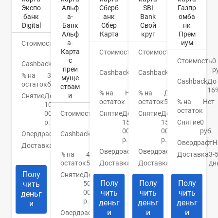
Экспо
Альф
SBI
Газпр
Сберб
банк
а-
Bank
омба
анк
Digital
Банк
Свой
нк
Сбер
Альф
круг
Прем
Карта
а-
иум
Стоимость
0
Карта
руб.
Стоимость
0
Стоимость
0
с
руб.
Стоимость
0
руб.
Cashback
Бонусы
преи
р
Cashback
1-
Cashback
До
% на
3%
муще
10%
Cashback
До
30%
остаток
бонусами
ствам
16
% на
До
% на
Нет
и
Снятие
До
остаток
5,5%
% на
Нет
остаток
100
остаток
000
Стоимость
0
Снятие
До
Снятие
До
р.
руб.
150
Снятие
0
150
000
руб.
000
Овердрафт
Нет
Cashback
1.5-
р.
р.
2%
Овердрафт
Н
Доставка
Банк/
Овердрафт
Нет
Овердрафт
Нет
курьер
% на
4-
Доставка
3-
остаток
5%
Доставка
Есть
дн
Доставка
Банк
Полу
Снятие
До
Полу
Полу
Полу
чить
50
000
чить
чить
чить
деньг
р.
деньг
деньг
деньг
и
и
и
и
Овердрафт
Нет