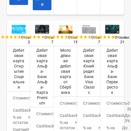
и
Отзывы:
Отзывы:
Отзывы:
Отзывы:
Отзывы:
2
7
7
21
15
Дебет
Дебет
Дебет
Дебет
Моло
овая
овая
овая
овая
дёжн
карта
карта
карта
карта
ая
Откр
Альф
ЮниК
Альф
дебет
ытие
а-
редит
а-
овая
Соци
Банк
Банк
Банк
карта
альна
Альф
Visa
Перек
от
я
а-
Classi
ресто
Сберб
Карта
c
к
анка
Premi
Стоимость
0
um
руб.
Стоимость
0
Стоимость
0
Стоимость
150
руб.
р
руб.
Cashback
Нет
Стоимость
0
Cashback
1-
Cashback
До
Cashback
СПАСИБО
% на
Нет
руб.
3%
3%
остаток
% на
Нет
Cashback
До
% на
Нет
% на
До
остаток
Снятие
0