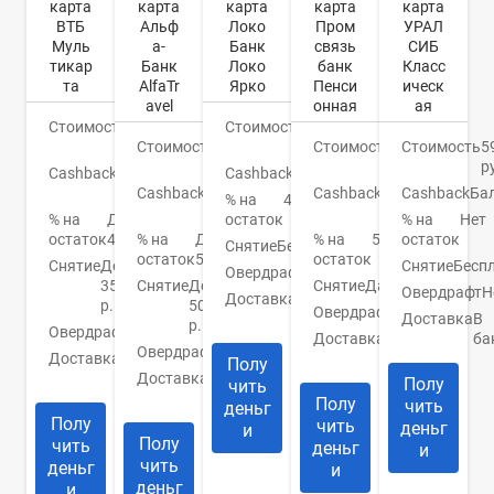
карта
карта
карта
карта
карта
ВТБ
Альф
Локо
Пром
УРАЛ
Муль
а-
Банк
связь
СИБ
тикар
Банк
Локо
банк
Класс
та
AlfaTr
Ярко
Пенси
ическ
avel
онная
ая
Стоимость
0
Стоимость
0
руб.
Стоимость
0
руб.
Стоимость
0
Стоимость
5
руб.
руб.
р
Cashback
До
Cashback
1,3%
15%
Cashback
До
Cashback
До
Cashback
Ба
% на
4,5%
9%
3%
% на
До
остаток
% на
Нет
остаток
4,5%
% на
До
% на
5%
остаток
Снятие
Бесплатно
остаток
5%
остаток
Снятие
До
Снятие
Бесп
Овердрафт
Нет
350000
Снятие
До
Снятие
Да
Овердрафт
Н
Доставка
3-5
р.
50000
Овердрафт
Нет
дней
Доставка
В
р.
Овердрафт
Нет
Доставка
1
ба
Овердрафт
Нет
Доставка
Банк/
день
Полу
курьер
Доставка
1-5
Полу
чить
дней
Полу
чить
деньг
Полу
чить
деньг
и
Полу
чить
деньг
и
чить
деньг
и
деньг
и