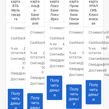
карта
карта
карта
карта
карта
ВТБ
Альф
Локо
Пром
УРАЛ
Муль
а-
Банк
связь
СИБ
тикар
Банк
Локо
банк
Класс
та
AlfaTr
Ярко
Пенси
ическ
avel
онная
ая
Стоимость
0
Стоимость
0
руб.
Стоимость
0
руб.
Стоимость
0
Стоимость
5
руб.
руб.
р
Cashback
До
Cashback
1,3%
15%
Cashback
До
Cashback
До
Cashback
Ба
% на
4,5%
9%
3%
% на
До
остаток
% на
Нет
остаток
4,5%
% на
До
% на
5%
остаток
Снятие
Бесплатно
остаток
5%
остаток
Снятие
До
Снятие
Бесп
Овердрафт
Нет
350000
Снятие
До
Снятие
Да
Овердрафт
Н
Доставка
3-5
р.
50000
Овердрафт
Нет
дней
Доставка
В
р.
Овердрафт
Нет
Доставка
1
ба
Овердрафт
Нет
Доставка
Банк/
день
Полу
курьер
Доставка
1-5
Полу
чить
дней
Полу
чить
деньг
Полу
чить
деньг
и
Полу
чить
деньг
и
чить
деньг
и
деньг
и