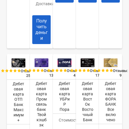
Доставка
Банк/
курьер
Полу
чить
деньг
и
Отзывы:
Отзывы:
Отзывы:
Отзывы:
Отзывы:
13
4
17
9
25
Дебет
Дебет
Дебет
Дебет
Дебет
овая
овая
овая
овая
овая
карта
карта
карта
карта
карта
Пром
УБРи
Вост
ФОРА
ОТП
связь
Р
Ок
БАНК
Банк
банк
Пора
Восто
Все
Макс
Твой
чный
вклю
имум
кэшб
Банк
чено
+
Стоимость
0
эк
руб.