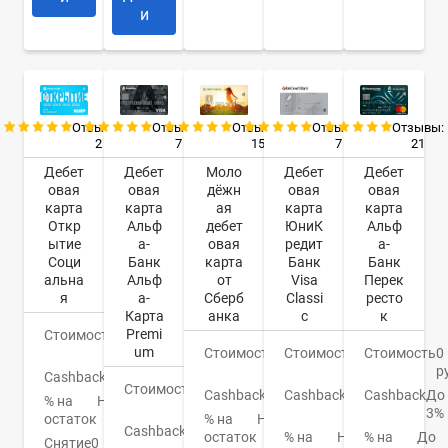
и
Отзывы:
Отзывы:
Отзывы:
Отзывы:
Отзывы:
2
7
7
21
15
Дебет
Дебет
Дебет
Дебет
Моло
овая
овая
овая
овая
дёжн
карта
карта
карта
карта
ая
Откр
Альф
ЮниК
Альф
дебет
ытие
а-
редит
а-
овая
Соци
Банк
Банк
Банк
карта
альна
Альф
Visa
Перек
от
я
а-
Classi
ресто
Сберб
Карта
c
к
анка
Premi
Стоимость
0
um
руб.
Стоимость
0
Стоимость
0
Стоимость
150
руб.
р
руб.
Cashback
Нет
Стоимость
0
Cashback
1-
Cashback
До
Cashback
СПАСИБО
% на
Нет
руб.
3%
3%
остаток
% на
Нет
Cashback
До
% на
Нет
% на
До
остаток
Снятие
0