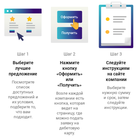
Шаг 1
Шаг 2
Шаг 3
Выберите
Нажмите
Следуйте
лучшее
кнопку
инструкциям
предложение
«Оформить»
на сайте
или
компании
Посмотрите
«Получить»
список
Выберите
доступных
нужную сумму
Возле каждой
предложений и
и срок, затем
компании есть
их условия,
следуйте
кнопка, которая
подберите то,
инструкции.
ведет на
что вам
страницу, где
подходит.
можно подать
заявку на
дебетовую
карту.