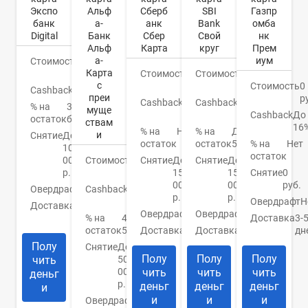
Экспо
Альф
SBI
Газпр
Сберб
банк
а-
Bank
омба
анк
Digital
Банк
Свой
нк
Сбер
Альф
круг
Прем
Карта
а-
иум
Стоимость
0
Карта
руб.
Стоимость
0
Стоимость
0
с
руб.
Стоимость
0
руб.
Cashback
Бонусы
преи
р
Cashback
1-
Cashback
До
% на
3%
муще
10%
Cashback
До
30%
остаток
бонусами
ствам
16
% на
До
% на
Нет
и
Снятие
До
остаток
5,5%
% на
Нет
остаток
100
остаток
000
Стоимость
0
Снятие
До
Снятие
До
р.
руб.
150
Снятие
0
150
000
руб.
000
Овердрафт
Нет
Cashback
1.5-
р.
р.
2%
Овердрафт
Н
Доставка
Банк/
Овердрафт
Нет
Овердрафт
Нет
курьер
% на
4-
Доставка
3-
остаток
5%
Доставка
Есть
дн
Доставка
Банк
Полу
Снятие
До
Полу
Полу
Полу
чить
50
000
чить
чить
чить
деньг
р.
деньг
деньг
деньг
и
и
и
и
Овердрафт
Нет