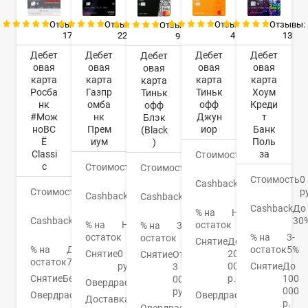
Отзывы:
Отзывы:
Отзывы:
Отзывы:
Отзывы:
17
22
4
13
9
Дебет
Дебет
Дебет
Дебет
Дебет
овая
овая
овая
овая
овая
карта
карта
карта
карта
карта
Росба
Газпр
Тиньк
Хоум
Тиньк
нк
омба
офф
Креди
офф
#Мож
нк
Джун
т
Блэк
ноВС
Прем
иор
Банк
(Black
Ё
иум
Поль
)
Classi
за
Стоимость
0
c
Стоимость
0
руб.
Стоимость
0
руб.
Стоимость
0
руб.
Cashback
1-
Стоимость
0
р
Cashback
До
30%
Cashback
1-
руб.
16%
Cashback
До
30%
% на
Нет
Cashback
До
30
% на
Нет
остаток
% на
3,5%
10%
остаток
% на
3-
остаток
Снятие
До
% на
До
остаток
5%
Снятие
0
20
Снятие
От
остаток
7%
руб.
000
Снятие
До
3
Снятие
Бесплатно
р.
100
000
Овердрафт
Нет
000
руб.
Овердрафт
Нет
Овердрафт
Нет
Доставка
3-5
р.
Овердрафт
Есть