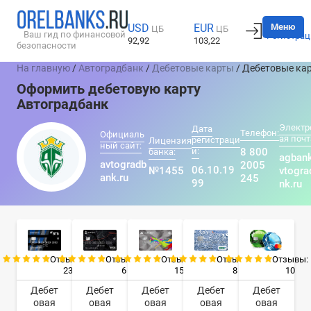
Вход
Меню
USD
EUR
ЦБ
ЦБ
Ваш гид по финансовой
Регистрац
92,92
103,22
безопасности
На главную
/
Автоградбанк
/
Дебетовые карты
/ Дебетовые ка
Оформить дебетовую карту
Автоградбанк
Электр
Дата
Телефон:
Официаль
ая почт
регистраци
Лицензия
ный сайт:
и:
8 800
банка:
agban
avtogradb
2005
06.10.19
№1455
vtogra
ank.ru
245
99
nk.ru
Отзывы:
Отзывы:
Отзывы:
Отзывы:
Отзывы:
23
6
15
8
10
Дебет
Дебет
Дебет
Дебет
Дебет
овая
овая
овая
овая
овая