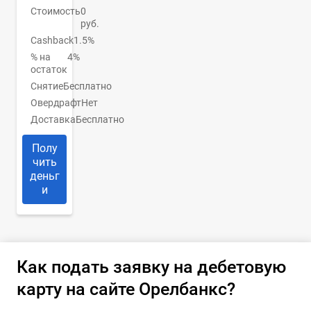
Стоимость
0
руб.
Cashback
1.5%
% на
4%
остаток
Снятие
Бесплатно
Овердрафт
Нет
Доставка
Бесплатно
Полу
чить
деньг
и
Как подать заявку на дебетовую
карту на сайте Орелбанкс?