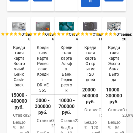
и
Отзывы:
Отзывы:
Отзывы:
Отзывы:
Отзывы:
8
6
4
11
20
Креди
Креди
Креди
Креди
Креди
тная
тная
тная
тная
тная
карта
карта
карта
карта
карта
Восто
Ренес
Альф
Откр
Экспо
чный
санс
а-
ытие
банк
Банк
Креди
Банк
120
Выго
Cash-
т
Перек
дней
да
back
DRIVE
ресто
20000 -
10000 -
365
к
15000 -
500000
300000
3000 -
10000 -
400000
руб.
руб.
300000
700000
руб.
Ставка
От
Ставка
От
руб.
руб.
Ставка
24%
13,9%
23,9
Ставка
От
Ставка
23.99%
Без
До
Без
До
Без
До
23.9%
%
56
Без
До
%
120
%
56