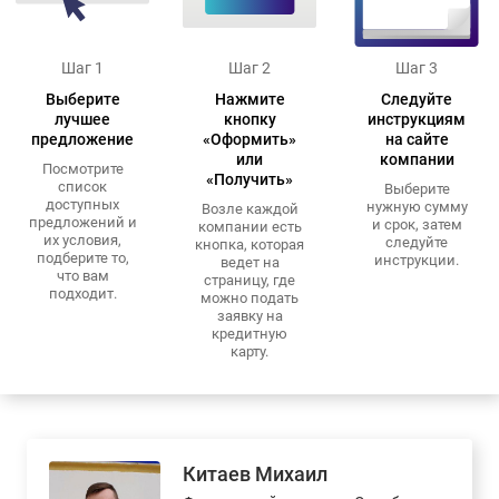
Шаг 1
Шаг 2
Шаг 3
Выберите
Нажмите
Следуйте
лучшее
кнопку
инструкциям
предложение
«Оформить»
на сайте
или
компании
Посмотрите
«Получить»
список
Выберите
доступных
нужную сумму
Возле каждой
предложений и
и срок, затем
компании есть
их условия,
следуйте
кнопка, которая
подберите то,
инструкции.
ведет на
что вам
страницу, где
подходит.
можно подать
заявку на
кредитную
карту.
Китаев Михаил