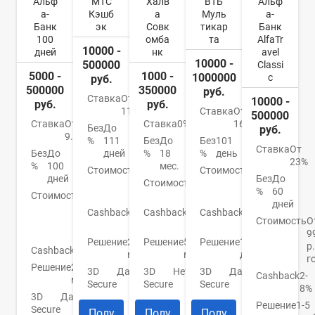
Альф
МТС
Халв
ВТБ
Альф
а-
Кэшб
а
Муль
а-
Банк
эк
Совк
тикар
Банк
100
омба
та
AlfaTr
10000 -
дней
нк
avel
10000 -
500000
Classi
5000 -
1000 -
1000000
c
руб.
500000
350000
руб.
Ставка
От
10000 -
руб.
руб.
11,9%
Ставка
От
500000
Ставка
От
Ставка
0%
16%
Без
До
руб.
9.9%
%
111
Без
До
Без
101
Ставка
От
Без
До
дней
%
18
%
день
23%
%
100
мес.
Стоимость
От
Стоимость
От
дней
Без
До
0
Стоимость
0
0
%
60
Стоимость
От
руб.
руб.
руб.
дней
590
Cashback
1-
Cashback
До
Cashback
До
р./
Стоимость
О
25%
6%
4%
год
9
Решение
2
Решение
5
Решение
1
р.
Cashback
Нет
мин.
мин.
день
г
Решение
2
3D
Да
3D
Нет
3D
Да
Cashback
2-
мин.
Secure
Secure
Secure
8%
3D
Да
Решение
1-5
Secure
Полу
Полу
Полу