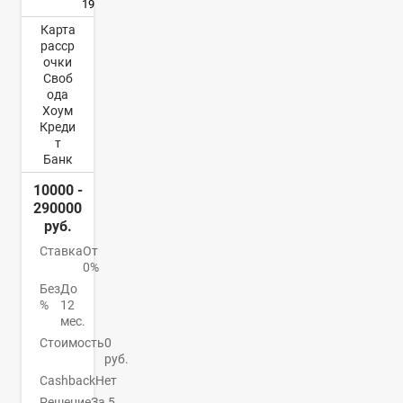
19
Карта
расср
очки
Своб
ода
Хоум
Креди
т
Банк
10000 -
290000
руб.
Ставка
От
0%
Без
До
%
12
мес.
Стоимость
0
руб.
Cashback
Нет
Решение
За 5