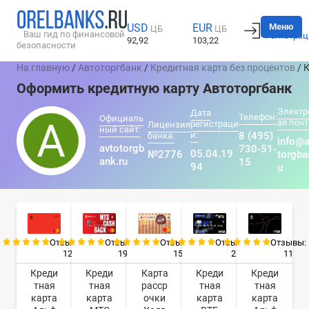
Вход
Меню
USD
EUR
ЦБ
ЦБ
Ваш гид по финансовой
Регистрац
92,92
103,22
безопасности
На главную
/
Автоторгбанк
/
Кредитная карта без процентов
/ 
Оформить кредитную карту Автоторгбанк
Электр
Дата
Телефон:
Официаль
ая почт
регистраци
Лицензия
ный сайт:
и:
8 (495)
банка:
info@a
avtotorgb
730-51-
05.04.19
№2776
torgba
ank.ru
15
94
u
Отзывы:
Отзывы:
Отзывы:
Отзывы:
Отзывы:
12
19
15
2
11
Креди
Креди
Карта
Креди
Креди
тная
тная
расср
тная
тная
карта
карта
очки
карта
карта