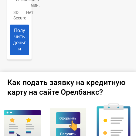
мин.
3D
Нет
Secure
Полу
чить
деньг
и
Как подать заявку на кредитную
карту на сайте Орелбанкс?