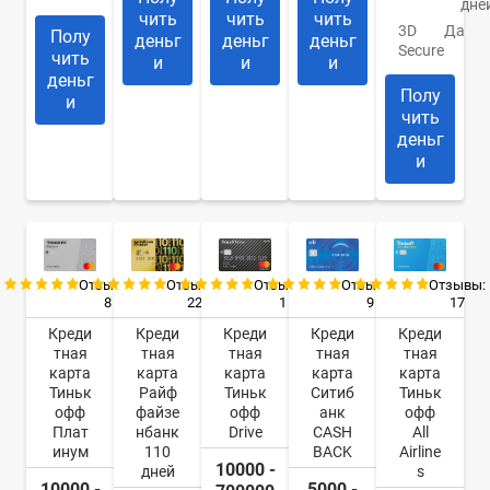
дне
чить
чить
чить
3D
Да
Полу
деньг
деньг
деньг
Secure
чить
и
и
и
деньг
Полу
и
чить
деньг
и
Отзывы:
Отзывы:
Отзывы:
Отзывы:
Отзывы:
8
22
9
17
1
Креди
Креди
Креди
Креди
Креди
тная
тная
тная
тная
тная
карта
карта
карта
карта
карта
Тиньк
Райф
Ситиб
Тиньк
Тиньк
офф
файзе
анк
офф
офф
Плат
нбанк
CASH
All
Drive
инум
110
BACK
Airline
10000 -
дней
s
10000 -
5000 -