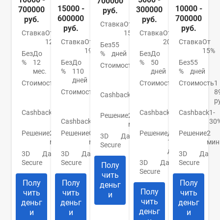
700000
15000 -
10000 -
700000
300000
руб.
600000
700000
руб.
руб.
Ставка
От
руб.
руб.
Ставка
От
Ставка
От
15%
12%
Ставка
От
20.9%
Ставка
От
Без
55
19%
15%
Без
До
Без
До
%
дней
%
12
Без
До
%
50
Без
55
Стоимость
990
мес.
%
110
дней
%
дней
руб./
дней
Стоимость
0
Стоимость
До
Стоимость
1
год
руб./
Стоимость
От
950
8
Cashback
1-
год
0
руб.
р
30%
руб.
Cashback
До
Cashback
До
Cashback
1-
Решение
2
30%
Cashback
Нет
10%
30
мин.
Решение
2
Решение
От 2
Решение
До
Решение
2
3D
Да
мин.
мин.
1
мин
Secure
дня
3D
Да
3D
Да
3D
Да
Secure
Secure
3D
Да
Secure
Полу
Secure
чить
Полу
Полу
Полу
деньг
Полу
чить
чить
чить
и
чить
деньг
деньг
деньг
деньг
и
и
и