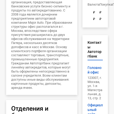
организация, предоставляющая
Валюта
Покупка
банковские услуги бизнес-сегменту и
продукты по автокредитованию. С
₽
₽
2008 года является дочерним
предприятием автоторговой
₽
₽
компании Major Auto. При образовании
структуры офис располагался в г.
Москва, впоследствии сфера
присутствия расширилась до двух
офисов обслуживания на территории
Контакт
Питера, нескольких десятков
допофисов и касс в Москве. Основу
ы
клиентского портфеля организации
Автотор
составляют торговые, транспортные,
гбанк
промышленные предприятия.
Гражданам Автоторгбанк предлагает
линейку автокредитов, которые могут
Головно
быть оформлены непосредственно в
й офис
салоне учредителя. Всем клиентам
123007, г.
доступны иные виды обслуживания:
Москва,
карточные продукты, депозиты,
ул. 1-я
аренда ячеек.
Магистра
льная, д.
13, стр. 2
Официал
Отделения и
ьный