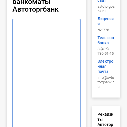
банкоматы
сайт
avtotorgba
Автоторгбанк
nk.ru
Лицензи
я
№2776
Телефон
банка
8 (495)
730-51-15
Электро
нная
почта
info@avto
torgbank.r
u
Реквизи
ты
Автотор