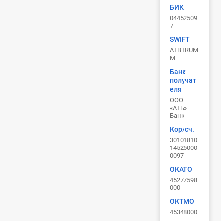
БИК
04452509
7
SWIFT
ATBTRUM
M
Банк
получат
еля
ООО
«АТБ»
Банк
Кор/сч.
30101810
14525000
0097
ОКАТО
45277598
000
ОКТМО
45348000