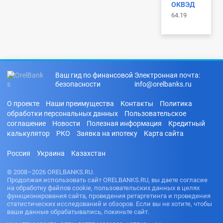
ОКВЭД
64.19
Ваш гид по финансовой
Электронная почта:
безопасности
info@orelbanks.ru
О проекте
Наши преимущества
Контакты
Политика
обработки персональных данных
Пользовательское
соглашение
Новости
Полезная информация
Кредитный
калькулятор
РКО
Заявка на ипотеку
Карта сайта
Россия
Украина
Казахстан
© 2008–2026 ORELBANKS.RU.
Продолжая использовать сайт ORELBANKS.RU, вы даете согласие
на обработку файлов cookie, пользовательских данных в целях
функционирования сайта, проведения ретаргетинга и проведения
статистических исследований и обзоров. Если вы не хотите, чтобы
ваши данные обрабатывались, покиньте сайт.