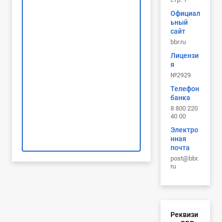
Официал
ьный
сайт
bbr.ru
Лицензи
я
№2929
Телефон
банка
8 800 220
40 00
Электро
нная
почта
post@bbr.
ru
Реквизи