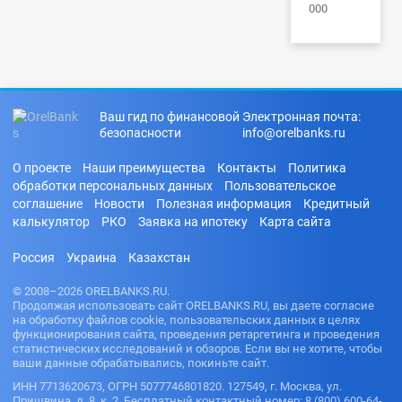
000
Ваш гид по финансовой
Электронная почта:
безопасности
info@orelbanks.ru
О проекте
Наши преимущества
Контакты
Политика
обработки персональных данных
Пользовательское
соглашение
Новости
Полезная информация
Кредитный
калькулятор
РКО
Заявка на ипотеку
Карта сайта
Россия
Украина
Казахстан
© 2008–2026 ORELBANKS.RU.
Продолжая использовать сайт ORELBANKS.RU, вы даете согласие
на обработку файлов cookie, пользовательских данных в целях
функционирования сайта, проведения ретаргетинга и проведения
статистических исследований и обзоров. Если вы не хотите, чтобы
ваши данные обрабатывались, покиньте сайт.
ИНН 7713620673, ОГРН 5077746801820. 127549, г. Москва, ул.
Пришвина, д. 8, к. 2. Бесплатный контактный номер: 8 (800) 600-64-