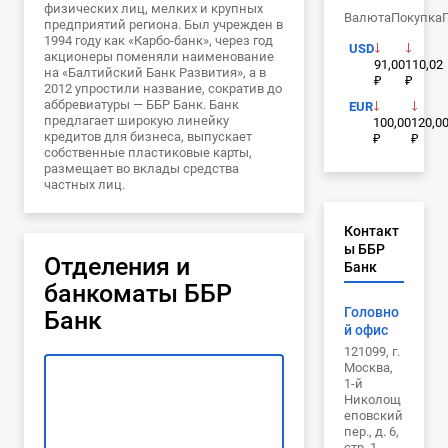
физических лиц, мелких и крупных
Валюта
Покупка
предприятий региона. Был учрежден в
1994 году как «Карбо-банк», через год
USD
акционеры поменяли наименование
91,00
110,02
на «Балтийский Банк Развития», а в
₽
₽
2012 упростили название, сократив до
аббревиатуры — ББР Банк. Банк
EUR
предлагает широкую линейку
100,00
120,0
кредитов для бизнеса, выпускает
₽
₽
собственные пластиковые карты,
размещает во вклады средства
частных лиц.
Контакт
ы ББР
Отделения и
Банк
банкоматы ББР
Головно
Банк
й офис
121099, г.
Москва,
1-й
Николощ
еповский
пер., д. 6,
стр. 1