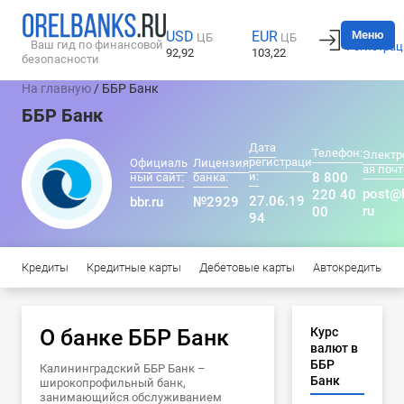
Вход
Меню
USD
EUR
ЦБ
ЦБ
Ваш гид по финансовой
Регистрац
92,92
103,22
безопасности
На главную
/ ББР Банк
ББР Банк
Дата
Телефон:
Электр
регистраци
Официаль
Лицензия
ая почт
и:
8 800
ный сайт:
банка:
post@b
220 40
27.06.19
bbr.ru
№2929
ru
00
94
Кредиты
Кредитные карты
Дебетовые карты
Автокредиты
О банке ББР Банк
Курс
валют в
ББР
Калининградский ББР Банк –
Банк
широкопрофильный банк,
занимающийся обслуживанием