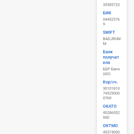
35385723
БИК
04452576
9
SWIFT
BADJRUM
M
Банк
получат
еля
ББР Банк
(АО)
Кор/сч.
30101810
74525000
0769
ОКАТО
45286552
000
ОКТМО
45374000