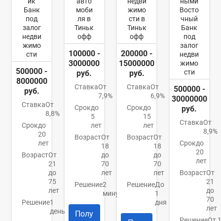
ик
авто
недви
ными
Банк
моби
жимо
Восто
под
ля в
сти в
чный
залог
Тиньк
Тиньк
Банк
недви
офф
офф
под
жимо
залог
100000 -
200000 -
сти
недви
3000000
15000000
жимо
500000 -
сти
руб.
руб.
8000000
Ставка
От
Ставка
От
500000 -
руб.
7,9%
6,9%
30000000
Ставка
От
Срок
до
Срок
до
руб.
8,8%
5
15
Ставка
От
Срок
до
лет
лет
8,9%
20
Возраст
От
Возраст
От
лет
Срок
до
18
18
20
Возраст
От
до
до
лет
21
70
70
до
лет
лет
Возраст
От
75
21
Решение
2
Решение
До
лет
до
минуты
1
70
Решение
1
дня
лет
день
Полу
Решение
От 