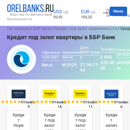
Вход
Меню
USD
EUR
ЦБ
ЦБ
Ваш гид по финансовой
Регистрац
92,92
103,22
безопасности
На главную
/
ББР Банк
/
Кредит под залог недвижимости
/ Кред
Кредит под залог квартиры в ББР Банк
Дата
Телефон:
Электр
регистраци
Официаль
Лицензия
ая почт
и:
8 800
ный сайт:
банка:
post@b
220 40
27.06.19
bbr.ru
№2929
ru
00
94
Отзывы:
Отзывы:
Отзывы:
Отзывы:
9
14
11
6
Креди
Креди
Креди
Креди
т
т под
т под
т
Норв
залог
залог
налич