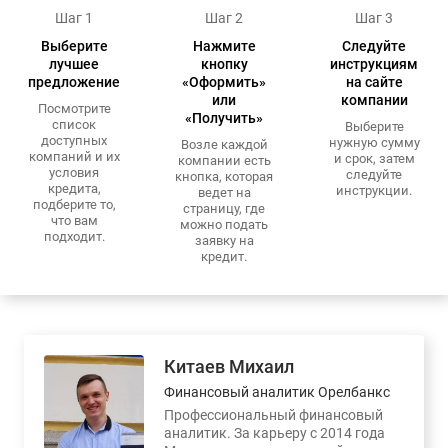
Шаг 1
Шаг 2
Шаг 3
Выберите
Нажмите
Следуйте
лучшее
кнопку
инструкциям
предложение
«Оформить»
на сайте
или
компании
Посмотрите
«Получить»
список
Выберите
доступных
нужную сумму
Возле каждой
компаний и их
и срок, затем
компании есть
условия
следуйте
кнопка, которая
кредита,
инструкции.
ведет на
подберите то,
страницу, где
что вам
можно подать
подходит.
заявку на
кредит.
Китаев Михаил
Финансовый аналитик Орелбанкс
Профессиональный финансовый
аналитик. За карьеру с 2014 года