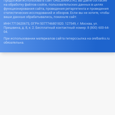
Продолжая использовать сайт ORELBANKS.RU, вы даете согласие
на обработку файлов cookie, пользовательских данных в целях
функционирования сайта, проведения ретаргетинга и проведения
статистических исследований и обзоров. Если вы не хотите, чтобы
ваши данные обрабатывались, покиньте сайт.
ИНН 7713620673, ОГРН 5077746801820. 127549, г. Москва, ул.
Пришвина, д. 8, к. 2. Бесплатный контактный номер: 8 (800) 600-64-
04.
При использовании материалов сайта гиперссылка на orelbanks.ru
обязательна.