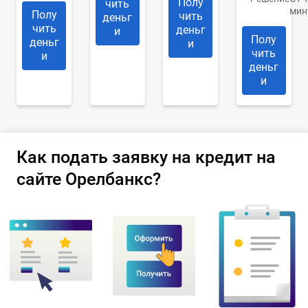
Полу
чить
мин
Полу
чить
деньг
чить
деньг
и
Полу
деньг
и
чить
и
деньг
и
Как подать заявку на кредит на
сайте Орелбанкс?