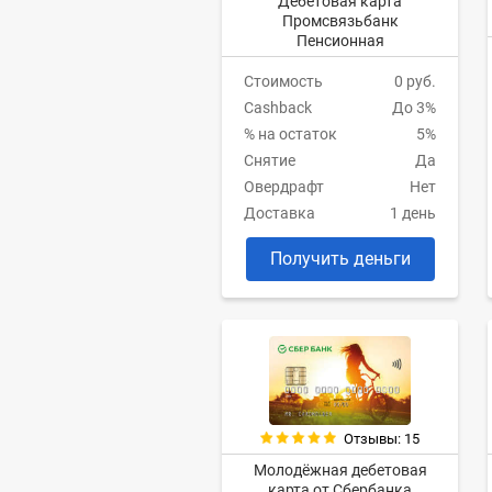
Дебетовая карта
Промсвязьбанк
Пенсионная
Стоимость
0 руб.
Cashback
До 3%
% на остаток
5%
Снятие
Да
Овердрафт
Нет
Доставка
1 день
Получить деньги
Отзывы: 15
Молодёжная дебетовая
карта от Сбербанка