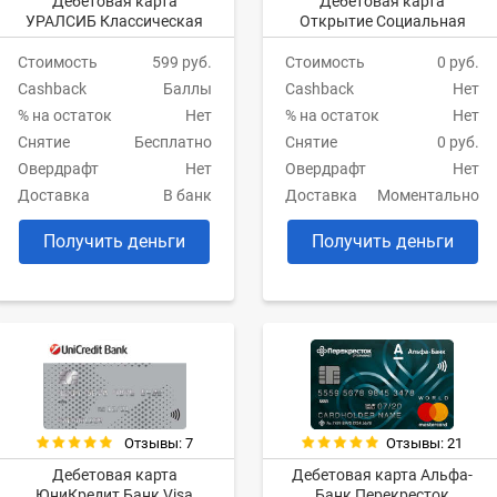
Дебетовая карта
Дебетовая карта
УРАЛСИБ Классическая
Открытие Социальная
Стоимость
599 руб.
Стоимость
0 руб.
Cashback
Баллы
Cashback
Нет
% на остаток
Нет
% на остаток
Нет
Снятие
Бесплатно
Снятие
0 руб.
Овердрафт
Нет
Овердрафт
Нет
Доставка
В банк
Доставка
Моментально
Получить деньги
Получить деньги
Отзывы: 7
Отзывы: 21
Дебетовая карта
Дебетовая карта Альфа-
ЮниКредит Банк Visa
Банк Перекресток