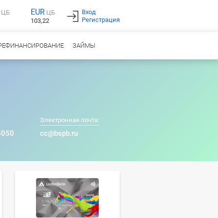
EUR
Вход
ЦБ
ЦБ
Регистрация
103,22
РЕФИНАНСИРОВАНИЕ
ЗАЙМЫ
Электронная почта:
5050
cc@bspb.ru