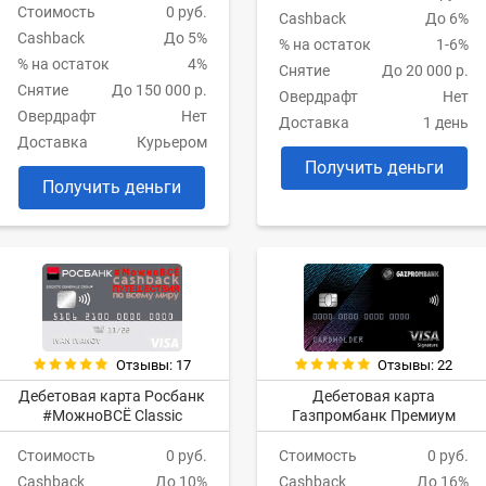
Стоимость
0 руб.
Cashback
До 6%
Cashback
До 5%
% на остаток
1-6%
% на остаток
4%
Снятие
До 20 000 р.
Снятие
До 150 000 р.
Овердрафт
Нет
Овердрафт
Нет
Доставка
1 день
Доставка
Курьером
Получить деньги
Получить деньги
Отзывы: 17
Отзывы: 22
Дебетовая карта Росбанк
Дебетовая карта
#МожноВСЁ Classic
Газпромбанк Премиум
Стоимость
0 руб.
Стоимость
0 руб.
Cashback
До 10%
Cashback
До 16%