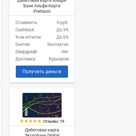
Дебетовая карта Альфа-
Банк Альфа-Карта
Premium
Стоимость
0 руб.
Cashback
До 3%
% на остаток
До 6%
Снятие
Бесплатно
Овердрафт
Нет
Доставка
Курьером
Получить деньги
Отзывы: 19
Дебетовая карта
Экспобанк Digital