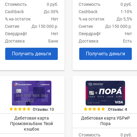
Стоимость
0 руб.
Стоимость
0 руб.
Cashback
1-10%
Cashback
До 30%
% на остаток
До 5,5%
% на остаток
Нет
Снятие
До 150 000 р.
Снятие
До 150 000 р.
Овердрафт
Нет
Овердрафт
Нет
Доставка
Есть
Доставка
Банк
Получить деньги
Получить деньги
Отзывы: 13
Отзывы: 4
Дебетовая карта
Дебетовая карта УБРиР
Промсвязьбанк Твой
Пора
кэшбэк
Стоимость
0 руб.