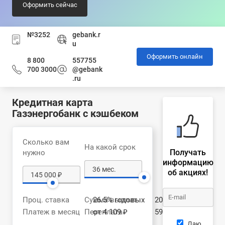
Оформить сейчас
№3252
gebank.r
u
Оформить онлайн
8 800
557755
700 3000
@gebank
.ru
Кредитная карта
Газэнергобанк с кэшбеком
Сколько вам
На какой срок
Получать
нужно
информацию
об акциях!
Проц. ставка
Сумма выплат
26.5% годовых
204 235 ₽
Платеж в месяц
Переплата
от 4 109 ₽
59 235 ₽
Даю