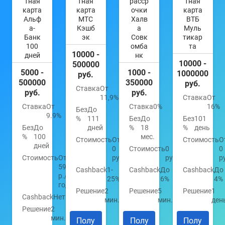
тная
тная
расср
тная
карта
карта
очки
карта
Альф
МТС
Халв
ВТБ
а-
Кэшб
а
Муль
Банк
эк
Совк
тикар
100
омба
та
10000 -
дней
нк
10000 -
500000
5000 -
1000 -
1000000
руб.
500000
350000
руб.
Ставка
От
руб.
руб.
11,9%
Ставка
От
Ставка
От
Ставка
0%
16%
Без
До
9.9%
%
111
Без
До
Без
101
Без
До
дней
%
18
%
день
%
100
мес.
Стоимость
От
Стоимость
О
дней
0
Стоимость
0
0
Стоимость
От
руб.
руб.
р
590
Cashback
1-
Cashback
До
Cashback
До
р./
25%
6%
4%
год
Решение
2
Решение
5
Решение
1
Cashback
Нет
мин.
мин.
ден
Решение
2
мин.
Полу
Полу
Полу