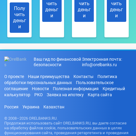
чить
чить
чить
Полу
деньг
деньг
деньг
чить
и
и
и
деньг
и
Ваш гид по финансовой
Электронная почта:
безопасности
info@orelbanks.ru
О проекте
Наши преимущества
Контакты
Политика
обработки персональных данных
Пользовательское
соглашение
Новости
Полезная информация
Кредитный
калькулятор
РКО
Заявка на ипотеку
Карта сайта
Россия
Украина
Казахстан
© 2008–2026 ORELBANKS.RU.
Продолжая использовать сайт ORELBANKS.RU, вы даете согласие
на обработку файлов cookie, пользовательских данных в целях
функционирования сайта, проведения ретаргетинга и проведения