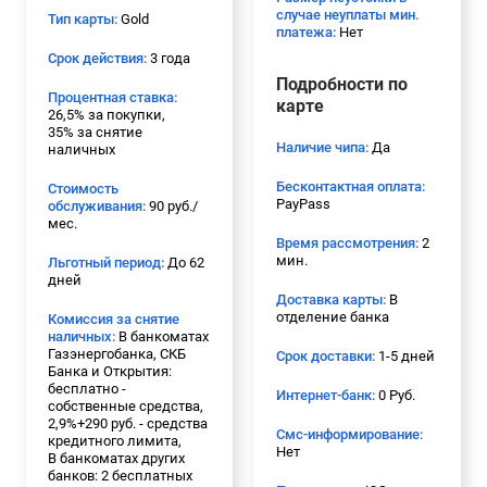
случае неуплаты мин.
Тип карты:
Gold
платежа:
Нет
Срок действия:
3 года
Подробности по
Процентная ставка:
карте
26,5% за покупки,
35% за снятие
Наличие чипа:
Да
наличных
Бесконтактная оплата:
Стоимость
PayPass
обслуживания:
90 руб./
мес.
Время рассмотрения:
2
мин.
Льготный период:
До 62
дней
Доставка карты:
В
отделение банка
Комиссия за снятие
наличных:
В банкоматах
Газэнергобанка, СКБ
Срок доставки:
1-5 дней
Банка и Открытия:
бесплатно -
Интернет-банк:
0 Руб.
собственные средства,
2,9%+290 руб. - средства
Смс-информирование:
кредитного лимита,
Нет
В банкоматах других
банков: 2 бесплатных