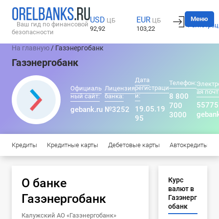
Вход
Меню
USD
EUR
ЦБ
ЦБ
Ваш гид по финансовой
Регистрац
92,92
103,22
безопасности
На главную
/ Газэнергобанк
Газэнергобанк
Дата
Телефон:
Электр
регистраци
Официаль
Лицензия
ая почт
и:
8 800
ный сайт:
банка:
5577
700
19.05.19
gebank.ru
№3252
gebank
3000
95
Кредиты
Кредитные карты
Дебетовые карты
Автокредиты
О банке
Курс
валют в
Газэнергобанк
Газэнерг
обанк
Калужский АО «Газэнергобанк»