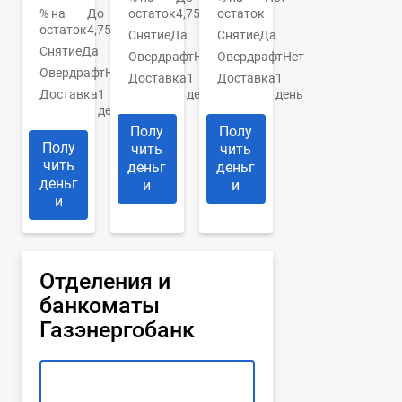
% на
До
остаток
4,75%
остаток
остаток
4,75%
Снятие
Да
Снятие
Да
Снятие
Да
Овердрафт
Нет
Овердрафт
Нет
Овердрафт
Нет
Доставка
1
Доставка
1
Доставка
1
день
день
день
Полу
Полу
Полу
чить
чить
чить
деньг
деньг
деньг
и
и
и
Отделения и
банкоматы
Газэнергобанк