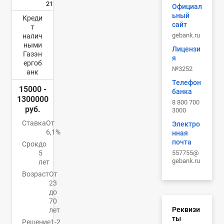
21
Официал
ьный
Креди
сайт
т
gebank.ru
налич
ными
Лицензи
Газэн
я
ергоб
№3252
анк
Телефон
15000 -
банка
1300000
8 800 700
руб.
3000
Ставка
От
Электро
6,1%
нная
почта
Срок
до
557755@
5
gebank.ru
лет
Возраст
От
23
до
70
Реквизи
лет
ты
Решение
1-2