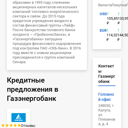
образован в 1995 году слиянием
Валюта
Покупка
акционерных капиталов нескольких
компаний топливно-энергетического
USD
сектора и связи. До 2015 года
105,85
133,9
кредитное учреждение входило в
₽
₽
состав финансовый группы «Лайф».
После банкротства головного банка
EUR
холдинга — «Пробизнесбанка», в
114,32
144,5
«Газэнергобанке» запущена
₽
₽
процедура финансового оздоровления
под контролем ПАО «СКБ-банк». В 2016
году вместе с новым акционером
присоединился к группе компаний
Синара.
Контакт
ы
Газэнерг
Кредитные
обанк
предложения в
Головно
Газэнергобанк
й офис
248030, г.
Калуга,
ул.
Плеханов
а, д. 4
Отзывы: