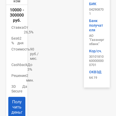
ком
БИК
04290870
10000 -
1
300000
руб.
Банк
получат
Ставка
От
еля
26,5%
АО
Без
62
"Газэнерг
%
дня
обанк"
Стоимость
90
Кор/сч.
руб./
30101810
мес.
60000000
Cashback
До
0701
3%
ОКВЭД
Решение
2
64.19
мин.
3D
Да
Secure
Полу
чить
деньг