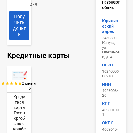
Газэнерг
дня
обанк
Полу
Юридич
чить
еский
деньг
адрес
и
248030, г.
Калуга,
ул.
Плеханов
Кредитные карты
а, д. 4
ОГРН
10240000
00210
Отзывы:
ИНН
5
40260064
20
Креди
тная
КПП
карта
40280100
Газэн
1
ергоб
ОКПО
анк с
кэшбе
40696454