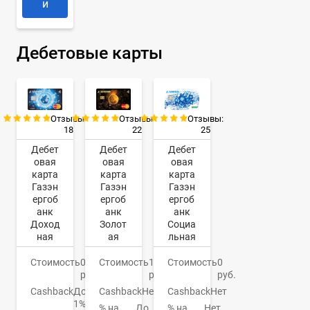
и
Дебетовые карты
Отзывы:
Отзывы:
Отзывы:
18
22
25
Дебет
Дебет
Дебет
овая
овая
овая
карта
карта
карта
Газэн
Газэн
Газэн
ергоб
ергоб
ергоб
анк
анк
анк
Доход
Золот
Социа
ная
ая
льная
Стоимость
0
Стоимость
100
Стоимость
0
руб.
руб.
руб.
Cashback
До
Cashback
Нет
Cashback
Нет
1%
% на
До
% на
Нет