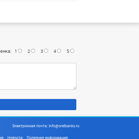
енка:
1
2
3
4
5
Электронная почта:
info@orelbanks.ru
ие
Новости
Полезная информация