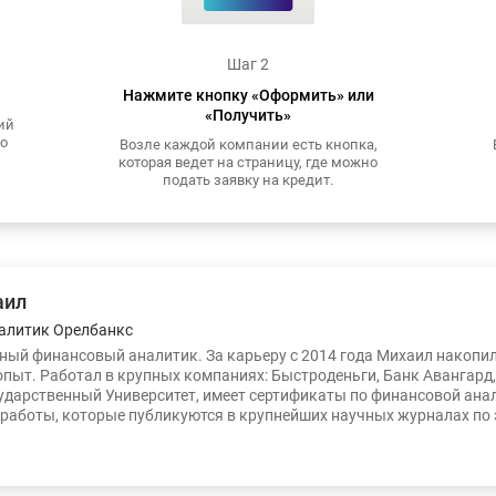
Шаг 2
Нажмите кнопку «Оформить» или
«Получить»
ий
то
Возле каждой компании есть кнопка,
которая ведет на страницу, где можно
подать заявку на кредит.
аил
алитик Орелбанкс
ый финансовый аналитик. За карьеру с 2014 года Михаил накопи
опыт. Работал в крупных компаниях: Быстроденьги, Банк Авангард
ударственный Университет, имеет сертификаты по финансовой ана
работы, которые публикуются в крупнейших научных журналах по