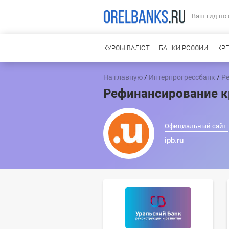
Ваш гид по
КУРСЫ ВАЛЮТ
БАНКИ РОССИИ
КР
На главную
/
Интерпрогрессбанк
/
Р
Рефинансирование к
Официальный сайт:
ipb.ru