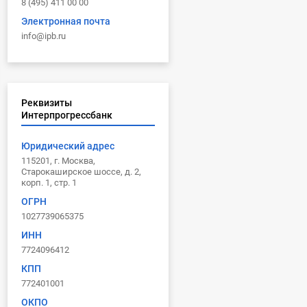
8 (495) 411 00 00
Электронная почта
info@ipb.ru
Реквизиты
Интерпрогрессбанк
Юридический адрес
115201, г. Москва,
Старокаширское шоссе, д. 2,
корп. 1, стр. 1
ОГРН
1027739065375
ИНН
7724096412
КПП
772401001
ОКПО