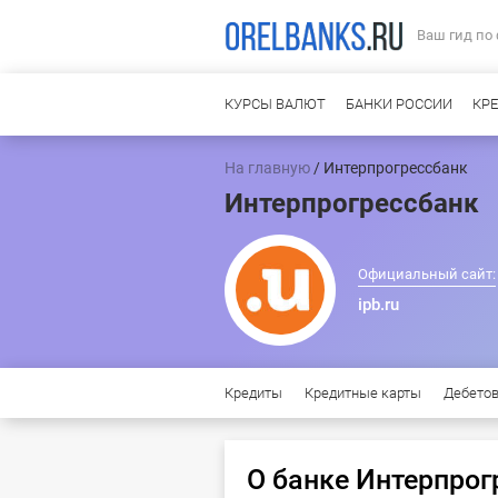
Ваш гид по
КУРСЫ ВАЛЮТ
БАНКИ РОССИИ
КР
На главную
/ Интерпрогрессбанк
Интерпрогрессбанк
Официальный сайт:
ipb.ru
Кредиты
Кредитные карты
Дебето
О банке Интерпрог