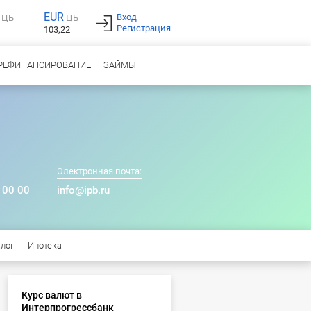
EUR
Вход
ЦБ
ЦБ
Регистрация
103,22
РЕФИНАНСИРОВАНИЕ
ЗАЙМЫ
Электронная почта:
 00 00
info@ipb.ru
алог
Ипотека
Курс валют в
Интерпрогрессбанк