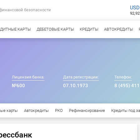
USD
 финансовой безопасности
92,92
ЕДИТНЫЕ КАРТЫ
ДЕБЕТОВЫЕ КАРТЫ
КРЕДИТЫ
АВТОКРЕДИТЫ
Лицензия банка:
Дата регистрации:
Телефон:
№600
07.10.1973
8 (495) 411
вые карты
Автокредиты
РКО
Рефинансирование
Кредиты под з
рессбанк