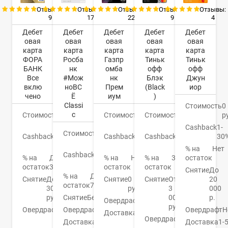
Отзывы:
Отзывы:
Отзывы:
Отзывы:
Отзывы:
17
22
4
9
9
Дебет
Дебет
Дебет
Дебет
Дебет
овая
овая
овая
овая
овая
карта
карта
карта
карта
карта
Росба
Газпр
Тиньк
ФОРА
Тиньк
нк
омба
офф
БАНК
офф
#Мож
нк
Джун
Все
Блэк
ноВС
Прем
иор
вклю
(Black
Ё
иум
чено
)
Classi
Стоимость
0
c
Стоимость
0
р
Стоимость
0
Стоимость
0
руб.
руб.
руб.
Cashback
1-
Стоимость
0
Cashback
До
30
Cashback
1,1-
Cashback
1-
руб.
16%
15%
30%
% на
Нет
Cashback
До
% на
Нет
остаток
% на
До
% на
3,5%
10%
остаток
остаток
3,5%
остаток
Снятие
До
% на
До
Снятие
0
20
Снятие
До
Снятие
От
остаток
7%
руб.
000
30000
3
Снятие
Бесплатно
р.
руб.
000
Овердрафт
Нет
руб.
Овердрафт
Нет
Овердрафт
Н
Овердрафт
500000
Доставка
3-5
руб.
Овердрафт
Есть
Доставка
На
дней
Доставка
1-