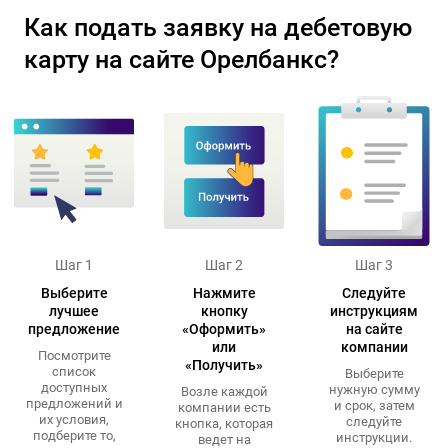
Как подать заявку на дебетовую
карту на сайте Орелбанкс?
Шаг 1
Шаг 2
Шаг 3
Выберите
Нажмите
Следуйте
лучшее
кнопку
инструкциям
предложение
«Оформить»
на сайте
или
компании
Посмотрите
«Получить»
список
Выберите
доступных
нужную сумму
Возле каждой
предложений и
и срок, затем
компании есть
их условия,
следуйте
кнопка, которая
подберите то,
инструкции.
ведет на