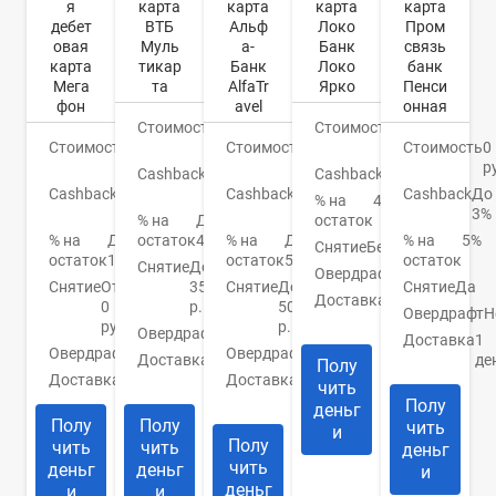
я
карта
карта
карта
карта
дебет
ВТБ
Альф
Локо
Пром
овая
Муль
а-
Банк
связь
карта
тикар
Банк
Локо
банк
Мега
та
AlfaTr
Ярко
Пенси
фон
avel
онная
Стоимость
0
Стоимость
0
Стоимость
49
руб.
Стоимость
0
руб.
Стоимость
0
руб.
руб.
р
Cashback
До
Cashback
1,3%
Cashback
До
15%
Cashback
До
Cashback
До
% на
4,5%
20%
9%
3%
% на
До
остаток
% на
До
остаток
4,5%
% на
До
% на
5%
Снятие
Бесплатно
остаток
10%
остаток
5%
остаток
Снятие
До
Овердрафт
Нет
Снятие
От
350000
Снятие
До
Снятие
Да
Доставка
3-5
0
р.
50000
Овердрафт
Н
дней
руб.
р.
Овердрафт
Нет
Доставка
1
Овердрафт
Нет
Овердрафт
Нет
Доставка
Банк/
де
Полу
Доставка
Нет
курьер
Доставка
1-5
чить
дней
Полу
деньг
Полу
Полу
чить
и
Полу
чить
чить
деньг
чить
деньг
деньг
и
деньг
и
и