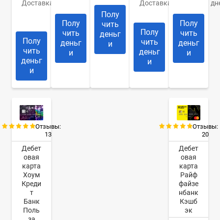
дом
дн
Доставка
До
Доставка
1-2
14
дня
Полу
дней
Полу
Полу
чить
Полу
чить
чить
деньг
Полу
чить
деньг
деньг
и
чить
деньг
и
и
деньг
и
и
Отзывы:
Отзывы:
13
20
Дебет
Дебет
овая
овая
карта
карта
Хоум
Райф
Креди
файзе
т
нбанк
Банк
Кэшб
Поль
эк
за