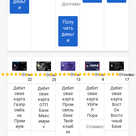
деньг
Доставка
Банк/
и
курьер
Полу
чить
деньг
и
Отзывы:
Отзывы:
Отзывы:
Отзывы:
Отзывы:
22
13
4
17
25
Дебет
Дебет
Дебет
Дебет
Дебет
овая
овая
овая
овая
овая
карта
карта
карта
карта
карта
Газпр
Пром
УБРи
Вост
ОТП
омба
связь
Р
Ок
Банк
нк
банк
Пора
Восто
Макс
Прем
Твой
чный
имум
иум
кэшб
Банк
+
Стоимость
0
эк
руб.