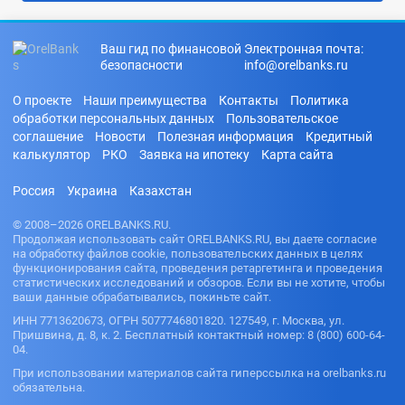
Ваш гид по финансовой
Электронная почта:
безопасности
info@orelbanks.ru
О проекте
Наши преимущества
Контакты
Политика
обработки персональных данных
Пользовательское
соглашение
Новости
Полезная информация
Кредитный
калькулятор
РКО
Заявка на ипотеку
Карта сайта
Россия
Украина
Казахстан
© 2008–2026 ORELBANKS.RU.
Продолжая использовать сайт ORELBANKS.RU, вы даете согласие
на обработку файлов cookie, пользовательских данных в целях
функционирования сайта, проведения ретаргетинга и проведения
статистических исследований и обзоров. Если вы не хотите, чтобы
ваши данные обрабатывались, покиньте сайт.
ИНН 7713620673, ОГРН 5077746801820. 127549, г. Москва, ул.
Пришвина, д. 8, к. 2. Бесплатный контактный номер: 8 (800) 600-64-
04.
При использовании материалов сайта гиперссылка на orelbanks.ru
обязательна.