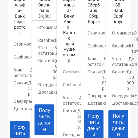
Альф
Экспо
Альф
SBI
Сберб
а-
банк
а-
Bank
анк
Банк
Digital
Банк
Свой
Сбер
Перек
Альф
круг
Карта
ресто
а-
Стоимость
0
к
Карта
руб.
Стоимость
0
Стоимость
0
с
р
руб.
Cashback
Бонусы
преи
Стоимость
0
Cashback
1-
Cashback
До
% на
3%
муще
руб.
10
30%
остаток
бонусами
ствам
Cashback
До
% на
До
% на
Нет
и
Снятие
До
3%
остаток
5,5%
остаток
100
% на
До
000
Стоимость
0
Снятие
До
Снятие
До
остаток
5%
р.
руб.
150
150
Снятие
До
000
000
Овердрафт
Нет
Cashback
1.5-
50000
р.
р.
2%
Доставка
Банк/
р.
Овердрафт
Н
Овердрафт
Нет
курьер
% на
4-
Овердрафт
Нет
остаток
5%
Доставка
Ес
Доставка
Банк
Доставка
1-5
Полу
Снятие
До
дней
Полу
Полу
чить
50
000
чить
чить
деньг
Полу
р.
деньг
деньг
и
чить
и
и
Овердрафт
Нет