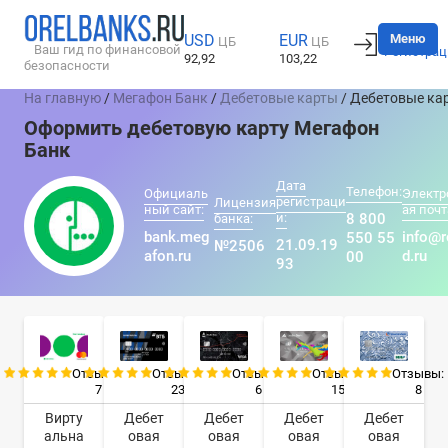
Вход
Меню
USD
EUR
ЦБ
ЦБ
Ваш гид по финансовой
Регистрац
92,92
103,22
безопасности
На главную
/
Мегафон Банк
/
Дебетовые карты
/ Дебетовые ка
Оформить дебетовую карту Мегафон
Банк
Дата
Телефон:
Официаль
Электр
регистраци
Лицензия
ный сайт:
ая почт
и:
8 800
банка:
bank.meg
info@r
550 55
21.09.19
№2506
afon.ru
d.ru
00
93
Отзывы:
Отзывы:
Отзывы:
Отзывы:
Отзывы:
7
23
6
15
8
Вирту
Дебет
Дебет
Дебет
Дебет
альна
овая
овая
овая
овая