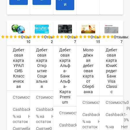
и
Отзывы:
Отзывы:
Отзывы:
Отзывы:
Отзывы:
10
2
7
7
15
Дебет
Дебет
Дебет
Дебет
Моло
овая
овая
овая
овая
дёжн
карта
карта
карта
карта
ая
УРАЛ
Откр
Альф
ЮниК
дебет
СИБ
ытие
а-
редит
овая
Класс
Соци
Банк
Банк
карта
ическ
альна
Альф
Visa
от
ая
я
а-
Classi
Сберб
Карта
c
анка
Premi
Стоимость
599
Стоимость
0
um
руб.
руб.
Стоимость
0
Стоимость
150
р
руб.
Cashback
Баллы
Cashback
Нет
Стоимость
0
Cashback
1-
Cashback
СПАСИБО
% на
Нет
% на
Нет
руб.
3%
остаток
остаток
% на
Нет
Cashback
До
% на
Нет
остаток
Снятие
Бесплатно
Снятие
0