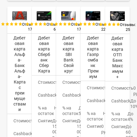
Отзывы:
Отзывы:
Отзывы:
Отзывы:
Отзывы:
17
17
22
6
25
Дебет
Дебет
Дебет
Дебет
Дебет
овая
овая
овая
овая
овая
карта
карта
карта
карта
карта
Альф
SBI
Газпр
Сберб
ОТП
а-
Bank
омба
анк
Банк
Банк
Свой
нк
Сбер
Макс
Альф
круг
Прем
Карта
имум
а-
иум
+
Карта
Стоимость
0
Стоимость
0
с
руб.
Стоимость
0
руб.
Стоимость
0
преи
руб.
р
Cashback
1-
Cashback
До
муще
10%
Cashback
До
30%
Cashback
До
ствам
16%
10
% на
До
% на
Нет
и
остаток
5,5%
% на
Нет
остаток
% на
До
остаток
остаток
4%
Стоимость
0
Снятие
До
Снятие
До
руб.
150
Снятие
0
150
Снятие
До
000
руб.
000
60
Cashback
1.5-