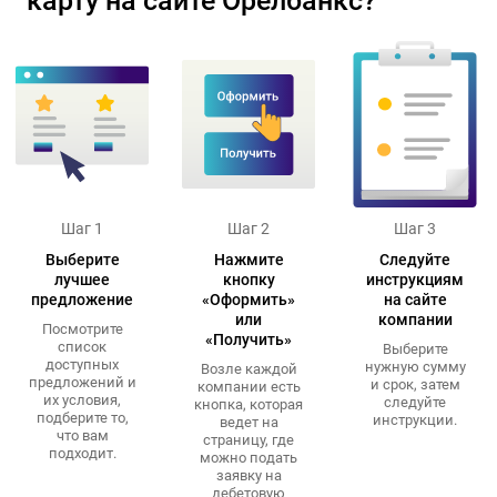
карту на сайте Орелбанкс?
Шаг 1
Шаг 2
Шаг 3
Выберите
Нажмите
Следуйте
лучшее
кнопку
инструкциям
предложение
«Оформить»
на сайте
или
компании
Посмотрите
«Получить»
список
Выберите
доступных
нужную сумму
Возле каждой
предложений и
и срок, затем
компании есть
их условия,
следуйте
кнопка, которая
подберите то,
инструкции.
ведет на
что вам
страницу, где
подходит.
можно подать
заявку на
дебетовую