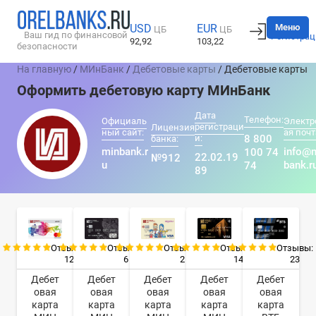
Вход
Меню
USD
EUR
ЦБ
ЦБ
Ваш гид по финансовой
Регистрац
92,92
103,22
безопасности
На главную
/
МИнБанк
/
Дебетовые карты
/ Дебетовые карты
Оформить дебетовую карту МИнБанк
Дата
Телефон:
Официаль
Электр
регистраци
Лицензия
ный сайт:
ая почт
и:
8 800
банка:
minbank.r
info@
100 74
22.02.19
№912
u
bank.r
74
89
Отзывы:
Отзывы:
Отзывы:
Отзывы:
Отзывы:
12
6
2
14
23
Дебет
Дебет
Дебет
Дебет
Дебет
овая
овая
овая
овая
овая
карта
карта
карта
карта
карта