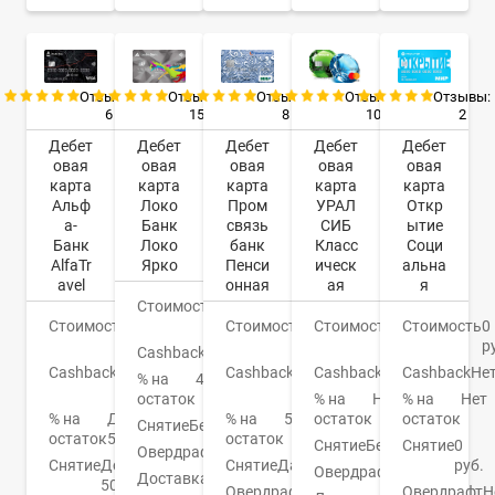
Отзывы:
Отзывы:
Отзывы:
Отзывы:
Отзывы:
6
15
8
10
2
Дебет
Дебет
Дебет
Дебет
Дебет
овая
овая
овая
овая
овая
карта
карта
карта
карта
карта
Альф
Локо
Пром
УРАЛ
Откр
а-
Банк
связь
СИБ
ытие
Банк
Локо
банк
Класс
Соци
AlfaTr
Ярко
Пенси
ическ
альна
avel
онная
ая
я
Стоимость
0
Стоимость
0
руб.
Стоимость
0
Стоимость
599
Стоимость
0
руб.
руб.
руб.
р
Cashback
1,3%
Cashback
До
Cashback
До
Cashback
Баллы
Cashback
Не
% на
4,5%
9%
3%
остаток
% на
Нет
% на
Нет
% на
До
% на
5%
остаток
остаток
Снятие
Бесплатно
остаток
5%
остаток
Снятие
Бесплатно
Снятие
0
Овердрафт
Нет
Снятие
До
Снятие
Да
руб.
Овердрафт
Нет
Доставка
3-5
50000
Овердрафт
Нет
Овердрафт
Н