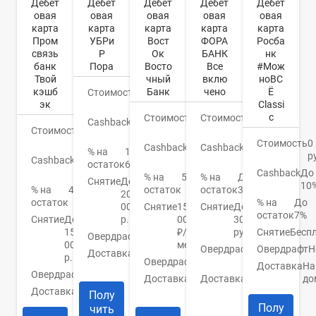
Дебет
Дебет
Дебет
Дебет
Дебет
овая
овая
овая
овая
овая
карта
карта
карта
карта
карта
Пром
УБРи
Вост
Росба
ФОРА
связь
Р
Ок
нк
БАНК
банк
Пора
Восто
#Мож
Все
Твой
чный
ноВС
вклю
кэшб
Банк
Ё
чено
Стоимость
0
эк
Classi
руб.
c
Стоимость
0
Стоимость
0
Cashback
До
Стоимость
0
руб.
руб.
6%
руб.
Стоимость
0
Cashback
До
Cashback
1,1-
% на
1-
р
Cashback
До
40%
15%
остаток
6%
5%
Cashback
До
% на
5.5%
% на
До
Снятие
До
10
% на
4%
остаток
остаток
3,5%
20
остаток
% на
До
000
Снятие
150
Снятие
До
остаток
7%
Снятие
До
р.
000
30000
150
₽/
Снятие
Бесп
руб.
Овердрафт
Нет
000
мес
Овердрафт
Н
Овердрафт
500000
Доставка
1
р.
Овердрафт
Нет
руб.
день
Доставка
На
Овердрафт
Нет
Доставка
2
до
Доставка
До
Доставка
Курьером
дня
14
Полу
дней
Полу
чить