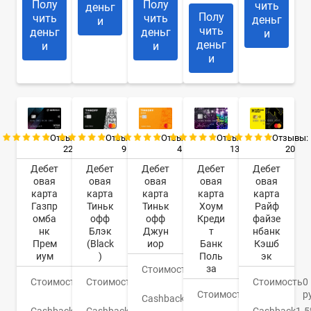
Полу
Полу
чить
деньг
Полу
чить
чить
деньг
и
чить
деньг
деньг
и
деньг
и
и
и
Отзывы:
Отзывы:
Отзывы:
Отзывы:
Отзывы:
22
4
13
20
9
Дебет
Дебет
Дебет
Дебет
Дебет
овая
овая
овая
овая
овая
карта
карта
карта
карта
карта
Газпр
Тиньк
Хоум
Райф
Тиньк
омба
офф
Креди
файзе
офф
нк
Джун
т
нбанк
Блэк
Прем
иор
Банк
Кэшб
(Black
иум
Поль
эк
)
за
Стоимость
0
Стоимость
0
руб.
Стоимость
0
Стоимость
0
руб.
Стоимость
0
р
руб.
Cashback
1-
руб.
Cashback
До
30%
Cashback
1.
Cashback
1-