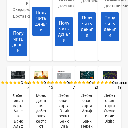
дней
Доставка
В
р.
Доставка
1
банк
Доставка
Мо
Овердрафт
Нет
день
Полу
Доставка
1-5
Полу
Полу
чить
дней
Полу
чить
чить
деньг
чить
деньг
деньг
и
Полу
деньг
и
и
чить
и
деньг
и
Отзывы:
Отзывы:
Отзывы:
Отзывы:
Отзывы:
7
7
21
19
15
Дебет
Дебет
Дебет
Дебет
Моло
овая
овая
овая
овая
дёжн
карта
карта
карта
карта
ая
Альф
ЮниК
Альф
Экспо
дебет
а-
редит
а-
банк
овая
Банк
Банк
Банк
Digital
карта
Альф
Visa
Перек
от