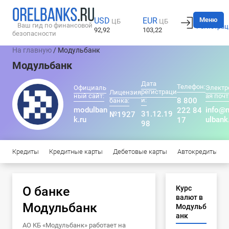
Вход
Меню
USD
EUR
ЦБ
ЦБ
Ваш гид по финансовой
Регистрац
92,92
103,22
безопасности
На главную
/ Модульбанк
Модульбанк
Дата
Телефон:
Официаль
Электр
регистраци
Лицензия
ный сайт:
ая почт
и:
8 800
банка:
modulban
info@
222 84
31.12.19
№1927
k.ru
ulbank
17
98
Кредиты
Кредитные карты
Дебетовые карты
Автокредиты
О банке
Курс
валют в
Модульбанк
Модульб
анк
АО КБ «Модульбанк» работает на