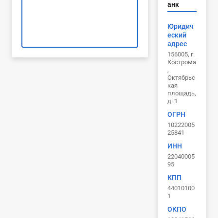
анк
Юридич
еский
адрес
156005, г.
Кострома
,
Октябрьс
кая
площадь,
д. 1
ОГРН
10222005
25841
ИНН
22040005
95
КПП
44010100
1
ОКПО