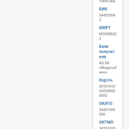
10041566
БИК
04452509
2
SWIFT
MODBRU2
2
Банк
получат
еля
АО КБ
«Модульб
анк»
Кор/сч.
30101810
64525000
0092
ОКАТО
34401000
000
ОКТМО
34701000