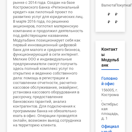
рынке с 2014 года. Создан на базе
Валюта
Покупка
Костромского Банка «Региональный
кредит» как пилотный проект по
₽
₽
развитию услуг для юридических лиц.
В марте 2016 года, по решению
₽
₽
акционеров, поглотил материнскую
компанию и продолжил деятельность
под действующим названием.
Модульбанк позиционирует себя как
первый инновационный цифровой
Контакт
банк для малого и среднего бизнеса,
функционирующий в сети интернет.
ы
Мелкие ООО и индивидуальные
Модульб
предприниматели смогут получить
анк
здесь полный комплекс услуг по
открытию и ведению собственного
дела: помощь в регистрации и
Головно
составлении отчетности, расчетно-
й офис
кассовое обслуживание, эквайринг,
156005, г.
установка кассового оборудования в
Кострома
рассрочку, предоставление
,
банковских гарантий, анализ
Октябрьс
контрагентов. Для подключения к
кая
программам банка не обязательно
площадь,
ехать в офис. Операции проводятся
д. 1
онлайн, возможен выезд сотрудника
на территорию клиента.
Официал
ьный