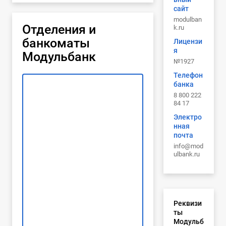
сайт
modulban
Отделения и
k.ru
банкоматы
Лицензи
я
Модульбанк
№1927
Телефон
банка
8 800 222
84 17
Электро
нная
почта
info@mod
ulbank.ru
Реквизи
ты
Модульб