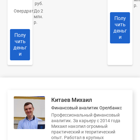
руб.
р.
Овердрат
До 2
млн.
Полу
р.
чить
деньг
Полу
и
чить
деньг
и
Китаев Михаил
Финансовый аналитик Орелбанкс
Профессиональный финансовый
аналитик. За карьеру с 2014 года
Михаил накопил огромный
практический и теоритический
опыт. Работал в крупных