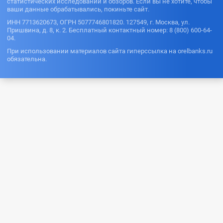
статистических исследований и обзоров. Если вы не хотите, чтобы
ваши данные обрабатывались, покиньте сайт.
ИНН 7713620673, ОГРН 5077746801820. 127549, г. Москва, ул.
Пришвина, д. 8, к. 2. Бесплатный контактный номер: 8 (800) 600-64-
04.
При использовании материалов сайта гиперссылка на orelbanks.ru
обязательна.