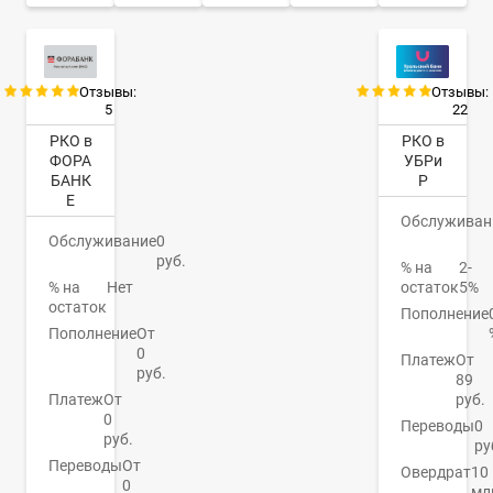
Отзывы:
Отзывы:
5
22
РКО в
РКО в
ФОРА
УБРи
БАНК
Р
Е
Обслуживан
Обслуживание
0
руб.
% на
2-
% на
Нет
остаток
5%
остаток
Пополнение
Пополнение
От
0
Платеж
От
руб.
89
Платеж
От
руб.
0
Переводы
0
руб.
ру
Переводы
От
Овердрат
10
0
мл